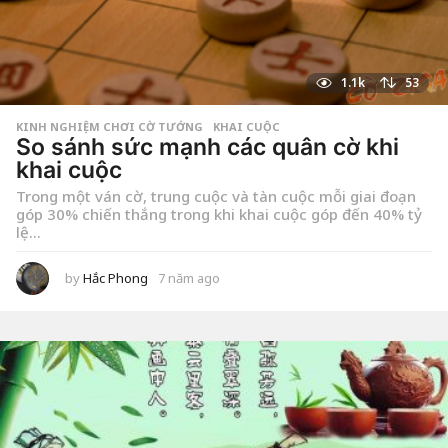
1.1k
53
KINH NGHIỆM CHƠI CỜ TƯỚNG
,
KHAI CUỘC
So sánh sức mạnh các quân cờ khi
khai cuộc
Trong một ván cờ, trung cuộc và tàn cuộc mỗi giai đoạn
góp 30% chiến thắng trong khi khai cuộc góp đến 40% tỷ
lệ...
by
Hắc Phong
7 năm ago
7
n
ă
m
a
g
o