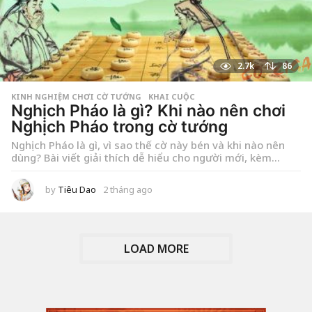
2.7k
86
KINH NGHIỆM CHƠI CỜ TƯỚNG
,
KHAI CUỘC
Nghịch Pháo là gì? Khi nào nên chơi
Nghịch Pháo trong cờ tướng
Nghịch Pháo là gì, vì sao thế cờ này bén và khi nào nên
dùng? Bài viết giải thích dễ hiểu cho người mới, kèm...
by
Tiêu Dao
2 tháng ago
2
t
h
á
n
g
LOAD MORE
a
g
o