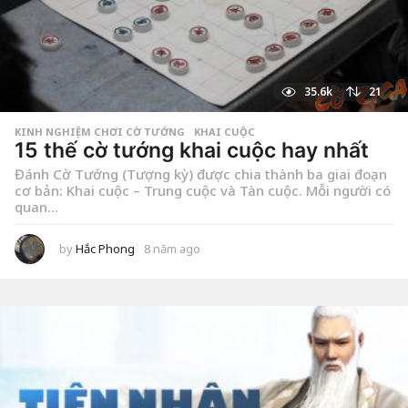
35.6k
21
KINH NGHIỆM CHƠI CỜ TƯỚNG
,
KHAI CUỘC
15 thế cờ tướng khai cuộc hay nhất
Đánh Cờ Tướng (Tượng kỳ) được chia thành ba giai đoạn
cơ bản: Khai cuộc – Trung cuộc và Tàn cuộc. Mỗi người có
quan...
by
Hắc Phong
8 năm ago
1
0
g
i
ờ
a
g
o