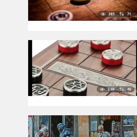
385
71
3.6k
46