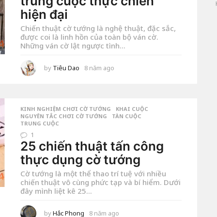
trung cuộc thực chiến
hiện đại
Chiến thuật cờ tướng là nghệ thuật, đặc sắc,
được coi là linh hồn của toàn bộ ván cờ.
Những ván cờ lật ngược tình...
by
Tiêu Dao
8 năm ago
8
n
ă
m
a
g
o
KINH NGHIỆM CHƠI CỜ TƯỚNG
,
KHAI CUỘC
NGUYÊN TẮC CHƠI CỜ TƯỚNG
TÀN CUỘC
TRUNG CUỘC
1
25 chiến thuật tấn công
thực dụng cờ tướng
Cờ tướng là một thể thao trí tuệ với nhiều
chiến thuật vô cùng phức tạp và bí hiểm. Dưới
đây mình liệt kê 25...
by
Hắc Phong
8 năm ago
8