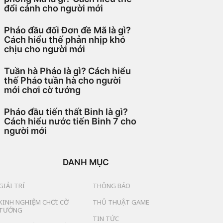
đổi cánh cho người mới
Pháo đầu đối Đơn đề Mã là gì?
Cách hiểu thế phản nhịp khó
chịu cho người mới
Tuần hà Pháo là gì? Cách hiểu
thế Pháo tuần hà cho người
mới chơi cờ tướng
Pháo đầu tiến thất Binh là gì?
Cách hiểu nước tiến Binh 7 cho
người mới
DANH MỤC
GIẢI TRÍ
THÔNG BÁO
KINH NGHIỆM CHƠI CỜ
THỦ THUẬT GAME
TƯỚNG
TIN TỨC