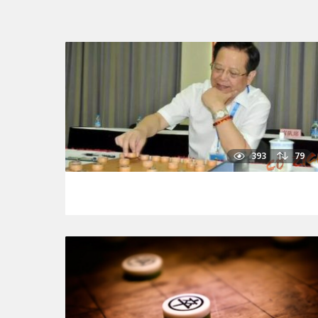
393
79