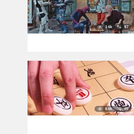
3.6k
87
8.6k
65