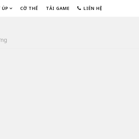
 ÚP
CỜ THẾ
TẢI GAME
LIÊN HỆ
ớng