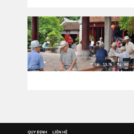
15.7k
60
QUY ĐỊNH
LIÊN HỆ