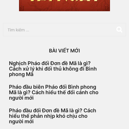
T
ì
m
k
i
BÀI VIẾT MỚI
ế
m
Nghịch Pháo đối Đơn đề Mã là gì?
c
Cách xử lý khi đối thủ không đi Bình
h
phong Mã
o
:
Pháo đầu biên Pháo đối Bình phong
Mã là gì? Cách hiểu thế đổi cánh cho
người mới
Pháo đầu đối Đơn đề Mã là gì? Cách
hiểu thế phản nhịp khó chịu cho
người mới