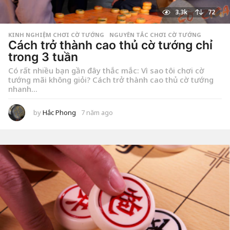
3.3k
72
KINH NGHIỆM CHƠI CỜ TƯỚNG
,
NGUYÊN TẮC CHƠI CỜ TƯỚNG
Cách trở thành cao thủ cờ tướng chỉ
trong 3 tuần
Có rất nhiều bạn gần đây thắc mắc: Vì sao tôi chơi cờ
tướng mãi không giỏi? Cách trở thành cao thủ cờ tướng
nhanh...
by
Hắc Phong
7 năm ago
7
n
ă
m
a
g
o