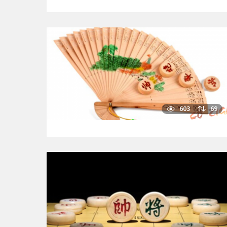
603
69