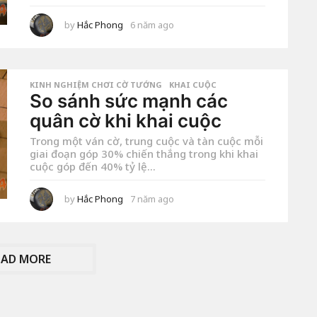
by
Hắc Phong
6 năm ago
6
n
ă
m
a
g
o
KINH NGHIỆM CHƠI CỜ TƯỚNG
,
KHAI CUỘC
So sánh sức mạnh các
quân cờ khi khai cuộc
Trong một ván cờ, trung cuộc và tàn cuộc mỗi
giai đoạn góp 30% chiến thắng trong khi khai
cuộc góp đến 40% tỷ lệ...
by
Hắc Phong
7 năm ago
7
n
ă
m
a
g
AD MORE
o