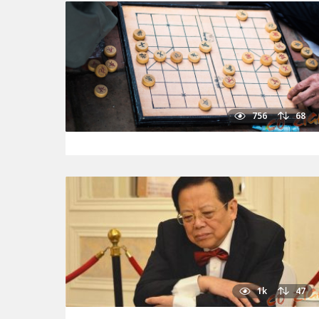
756
68
1k
47