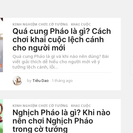
KINH NGHIỆM CHƠI CỜ TƯỚNG
,
KHAI CUỘC
Quá cung Pháo là gì? Cách
chơi khai cuộc lệch cánh
cho người mới
Quá cung Pháo là gì và khi nào nên dùng? Bài
viết giải thích dễ hiểu cho người mới về ý
T
tưởng lệch cánh, lỗi...
ì
m
k
by
Tiêu Dao
1 tháng ago
4
t
i
u
ế
ầ
m
n
a
c
g
KINH NGHIỆM CHƠI CỜ TƯỚNG
,
KHAI CUỘC
h
o
Nghịch Pháo là gì? Khi nào
o
nên chơi Nghịch Pháo
:
trong cờ tướng