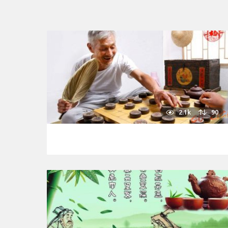
2.1k
90