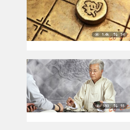
1.4k
54
593
55