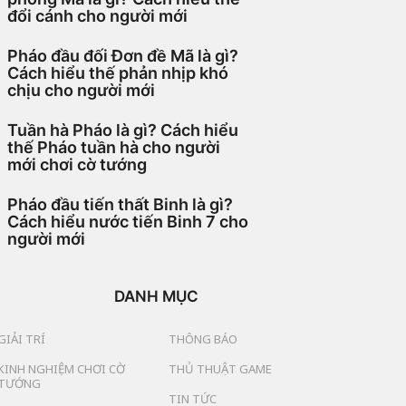
đổi cánh cho người mới
Pháo đầu đối Đơn đề Mã là gì?
Cách hiểu thế phản nhịp khó
chịu cho người mới
Tuần hà Pháo là gì? Cách hiểu
thế Pháo tuần hà cho người
mới chơi cờ tướng
Pháo đầu tiến thất Binh là gì?
Cách hiểu nước tiến Binh 7 cho
người mới
DANH MỤC
GIẢI TRÍ
THÔNG BÁO
KINH NGHIỆM CHƠI CỜ
THỦ THUẬT GAME
TƯỚNG
TIN TỨC