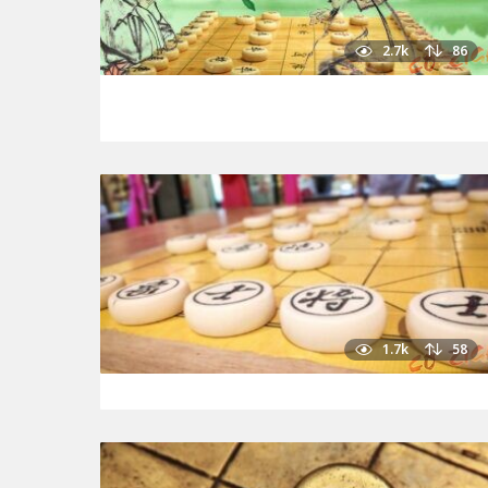
2.7k
86
1.7k
58