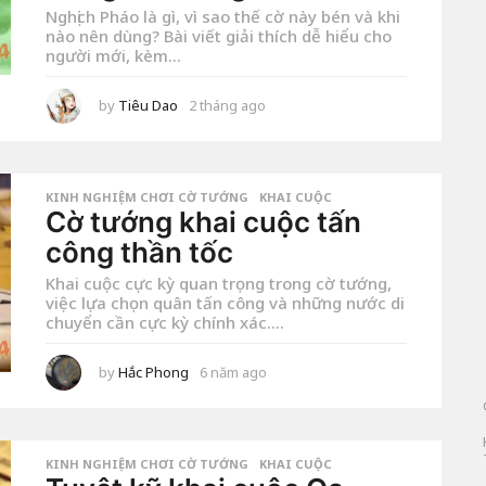
Nghịch Pháo là gì, vì sao thế cờ này bén và khi
nào nên dùng? Bài viết giải thích dễ hiểu cho
người mới, kèm...
by
Tiêu Dao
2 tháng ago
2
t
h
á
n
g
a
KINH NGHIỆM CHƠI CỜ TƯỚNG
,
KHAI CUỘC
g
Cờ tướng khai cuộc tấn
o
công thần tốc
Khai cuộc cực kỳ quan trọng trong cờ tướng,
việc lựa chọn quân tấn công và những nước di
chuyển cần cực kỳ chính xác....
by
Hắc Phong
6 năm ago
1
t
h
á
n
g
a
KINH NGHIỆM CHƠI CỜ TƯỚNG
,
KHAI CUỘC
g