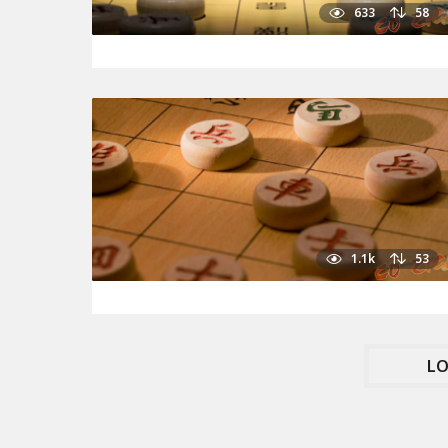
633
58
1.1k
53
LO