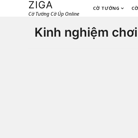
ZIGA
CỜ TƯỚNG
CỜ
Cờ Tướng Cờ Úp Online
Kinh nghiệm chơi