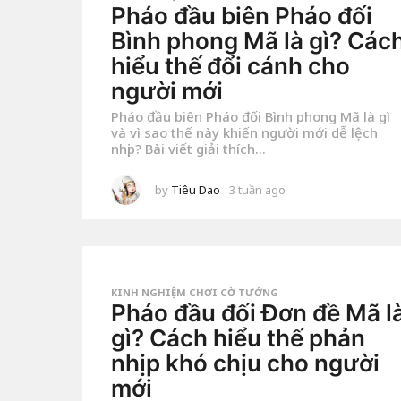
Pháo đầu biên Pháo đối
Bình phong Mã là gì? Các
hiểu thế đổi cánh cho
người mới
Pháo đầu biên Pháo đối Bình phong Mã là gì
và vì sao thế này khiến người mới dễ lệch
nhịp? Bài viết giải thích...
by
Tiêu Dao
3 tuần ago
3
t
u
ầ
n
a
g
o
KINH NGHIỆM CHƠI CỜ TƯỚNG
Pháo đầu đối Đơn đề Mã l
gì? Cách hiểu thế phản
nhịp khó chịu cho người
mới