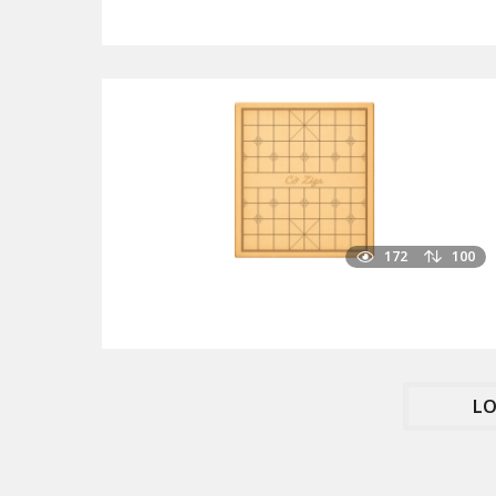
172
100
LO