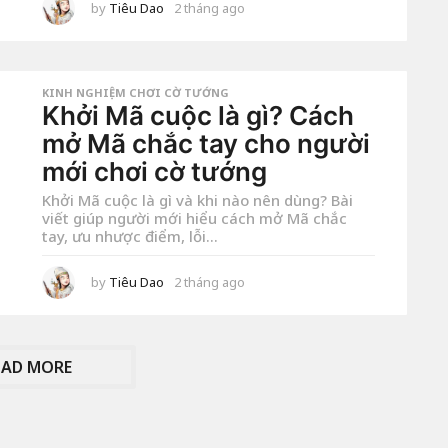
by
Tiêu Dao
2 tháng ago
2
t
h
á
n
g
a
KINH NGHIỆM CHƠI CỜ TƯỚNG
g
Khởi Mã cuộc là gì? Cách
o
mở Mã chắc tay cho người
mới chơi cờ tướng
Khởi Mã cuộc là gì và khi nào nên dùng? Bài
viết giúp người mới hiểu cách mở Mã chắc
tay, ưu nhược điểm, lỗi...
by
Tiêu Dao
2 tháng ago
4
t
u
ầ
n
a
AD MORE
g
o