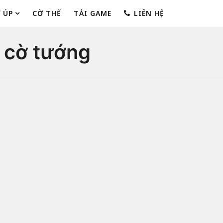
 ÚP
CỜ THẾ
TẢI GAME
LIÊN HỆ
 cờ tướng