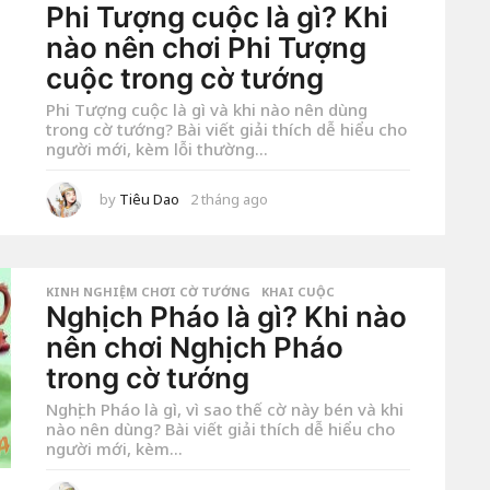
o
Phi Tượng cuộc là gì? Khi
nào nên chơi Phi Tượng
cuộc trong cờ tướng
Phi Tượng cuộc là gì và khi nào nên dùng
trong cờ tướng? Bài viết giải thích dễ hiểu cho
người mới, kèm lỗi thường...
by
Tiêu Dao
2 tháng ago
4
t
u
ầ
n
a
g
KINH NGHIỆM CHƠI CỜ TƯỚNG
,
KHAI CUỘC
o
Nghịch Pháo là gì? Khi nào
nên chơi Nghịch Pháo
trong cờ tướng
Nghịch Pháo là gì, vì sao thế cờ này bén và khi
nào nên dùng? Bài viết giải thích dễ hiểu cho
người mới, kèm...