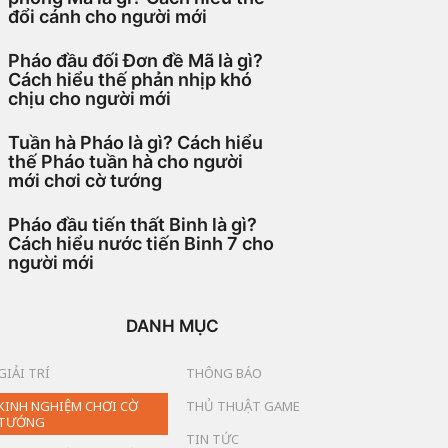
đổi cánh cho người mới
Pháo đầu đối Đơn đề Mã là gì?
Cách hiểu thế phản nhịp khó
chịu cho người mới
Tuần hà Pháo là gì? Cách hiểu
thế Pháo tuần hà cho người
mới chơi cờ tướng
Pháo đầu tiến thất Binh là gì?
Cách hiểu nước tiến Binh 7 cho
người mới
DANH MỤC
GIẢI TRÍ
THÔNG BÁO
KINH NGHIỆM CHƠI CỜ
THỦ THUẬT GAME
TƯỚNG
TIN TỨC