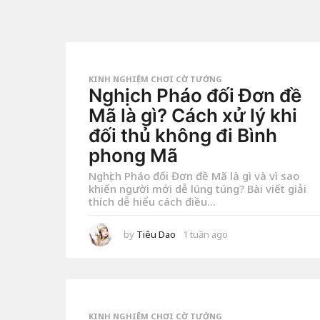
KINH NGHIỆM CHƠI CỜ TƯỚNG
Nghịch Pháo đối Đơn đề
Mã là gì? Cách xử lý khi
đối thủ không đi Bình
phong Mã
Nghịch Pháo đối Đơn đề Mã là gì và vì sao
khiến người mới dễ lúng túng? Bài viết giải
thích dễ hiểu cách điều...
by
Tiêu Dao
1 tuần ago
2
t
u
ầ
n
a
g
o
KINH NGHIỆM CHƠI CỜ TƯỚNG