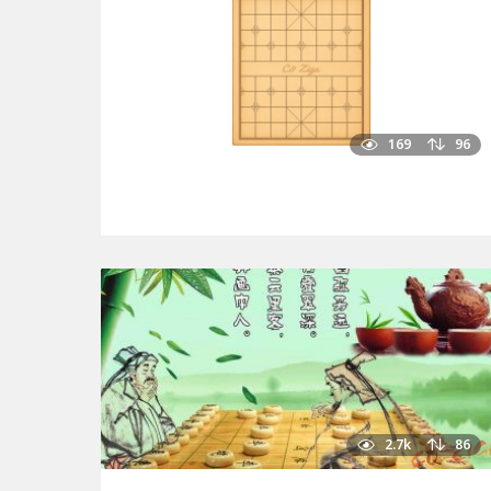
169
96
2.7k
86