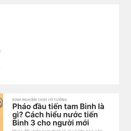
c
KINH NGHIỆM CHƠI CỜ TƯỚNG
Pháo đầu tiến tam Binh là
gì? Cách hiểu nước tiến
Binh 3 cho người mới