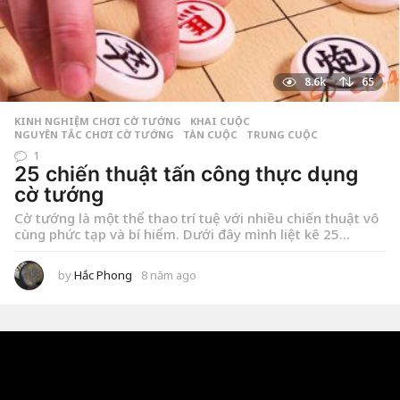
8.6k
65
KINH NGHIỆM CHƠI CỜ TƯỚNG
,
KHAI CUỘC
NGUYÊN TẮC CHƠI CỜ TƯỚNG
TÀN CUỘC
TRUNG CUỘC
1
25 chiến thuật tấn công thực dụng
cờ tướng
Cờ tướng là một thể thao trí tuệ với nhiều chiến thuật vô
cùng phức tạp và bí hiểm. Dưới đây mình liệt kê 25...
by
Hắc Phong
8 năm ago
8
n
ă
m
a
g
o