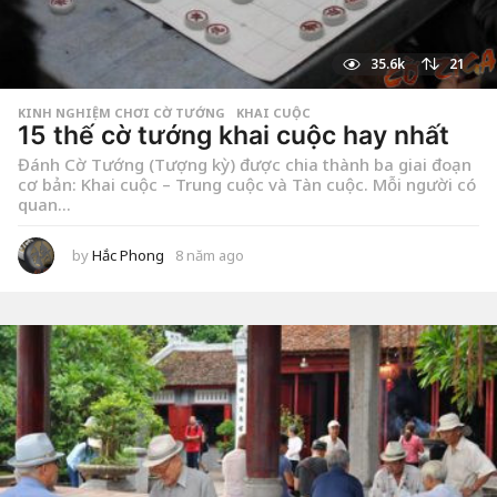
35.6k
21
KINH NGHIỆM CHƠI CỜ TƯỚNG
,
KHAI CUỘC
15 thế cờ tướng khai cuộc hay nhất
Đánh Cờ Tướng (Tượng kỳ) được chia thành ba giai đoạn
cơ bản: Khai cuộc – Trung cuộc và Tàn cuộc. Mỗi người có
quan...
by
Hắc Phong
8 năm ago
1
n
g
à
y
a
g
o