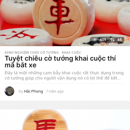
609
68
KINH NGHIỆM CHƠI CỜ TƯỚNG
,
KHAI CUỘC
Tuyệt chiêu cờ tướng khai cuộc thí
mã bắt xe
Đây là một những cạm bẫy khai cuộc rất thực dụng trong
cờ tướng giúp cho người vận dụng nó có lợi thế để kết...
by
Hắc Phong
7 năm ago
7
n
ă
m
a
g
o