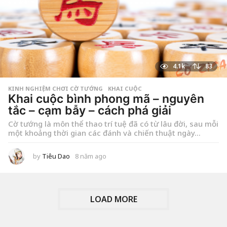
4.1k
83
KINH NGHIỆM CHƠI CỜ TƯỚNG
,
KHAI CUỘC
Khai cuộc bình phong mã – nguyên
tắc – cạm bẫy – cách phá giải
Cờ tướng là môn thể thao trí tuệ đã có từ lâu đời, sau mỗi
một khoảng thời gian các đánh và chiến thuật ngày...
by
Tiêu Dao
8 năm ago
8
n
ă
m
a
g
LOAD MORE
o