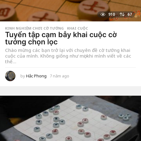
910
67
KINH NGHIỆM CHƠI CỜ TƯỚNG
,
KHAI CUỘC
Tuyển tập cạm bẫy khai cuộc cờ
tướng chọn lọc
Chào mừng các bạn trở lại với chuyên đề cờ tướng khai
cuộc của mình. Không giống như mọi khi mình viết về các
thế...
by
Hắc Phong
7 năm ago
7
n
ă
m
a
g
o