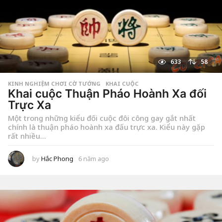
633
58
KINH NGHIỆM CHƠI CỜ TƯỚNG
,
KHAI CUỘC
Khai cuộc Thuận Pháo Hoành Xa đối
Trực Xa
Một trong những kiểu đối cuộc đôi công gay gắt nhất
chính là thuận pháo hoành xa đấu trực xa. Kiểu này gặp
rất nhiều...
by
Hắc Phong
6 năm ago
6
n
ă
m
a
g
o