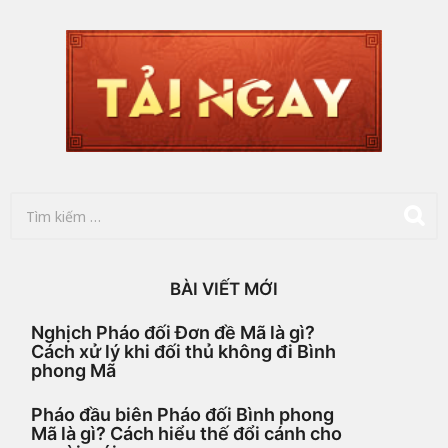
T
ì
m
k
i
BÀI VIẾT MỚI
ế
m
Nghịch Pháo đối Đơn đề Mã là gì?
c
Cách xử lý khi đối thủ không đi Bình
h
phong Mã
o
:
Pháo đầu biên Pháo đối Bình phong
Mã là gì? Cách hiểu thế đổi cánh cho