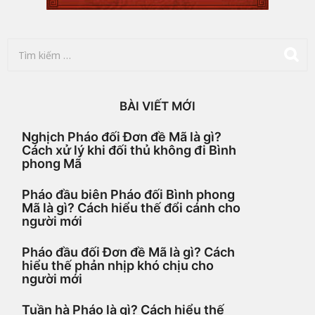
T
ì
m
k
i
BÀI VIẾT MỚI
ế
m
Nghịch Pháo đối Đơn đề Mã là gì?
c
Cách xử lý khi đối thủ không đi Bình
h
phong Mã
o
:
Pháo đầu biên Pháo đối Bình phong
Mã là gì? Cách hiểu thế đổi cánh cho
người mới
Pháo đầu đối Đơn đề Mã là gì? Cách
hiểu thế phản nhịp khó chịu cho
người mới
Tuần hà Pháo là gì? Cách hiểu thế