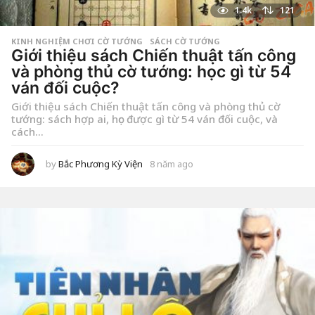
1.4k
121
KINH NGHIỆM CHƠI CỜ TƯỚNG
,
SÁCH CỜ TƯỚNG
Giới thiệu sách Chiến thuật tấn công
và phòng thủ cờ tướng: học gì từ 54
ván đối cuộc?
Giới thiệu sách Chiến thuật tấn công và phòng thủ cờ
tướng: sách hợp ai, học được gì từ 54 ván đối cuộc, và
cách...
by
Bắc Phương Kỳ Viện
8 năm ago
2
t
u
ầ
n
a
g
o