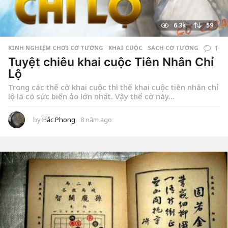
6.3k
59
KINH NGHIỆM CHƠI CỜ TƯỚNG
,
KHAI CUỘC
SÁCH CỜ TƯỚNG
1
Tuyệt chiêu khai cuộc Tiên Nhân Chỉ
Lộ
Trong các thế cờ khai cuộc thì thế khai cuộc tiên nhân chỉ
lộ là có sức biến ảo lớn nhất. Vậy thế cờ này...
by
Hắc Phong
8 năm ago
8
n
ă
m
a
g
o