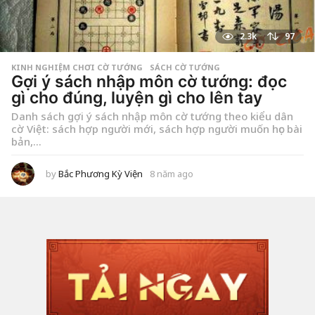
2.3k
97
KINH NGHIỆM CHƠI CỜ TƯỚNG
,
SÁCH CỜ TƯỚNG
Gợi ý sách nhập môn cờ tướng: đọc
gì cho đúng, luyện gì cho lên tay
Danh sách gợi ý sách nhập môn cờ tướng theo kiểu dân
cờ Việt: sách hợp người mới, sách hợp người muốn học bài
bản,...
by
Bắc Phương Kỳ Viện
8 năm ago
2
t
u
ầ
n
a
g
o