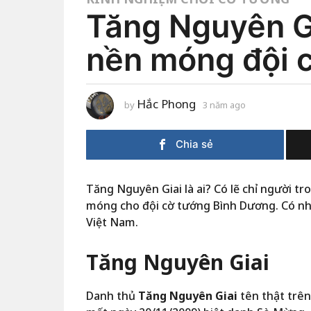
Tăng Nguyên Gi
nền móng đội 
Hắc Phong
by
3 năm ago
3
n
ă
m
Chia sẻ
a
g
o
Tăng Nguyên Giai là ai? Có lẽ chỉ người tr
móng cho đội cờ tướng Bình Dương. Có nh
Việt Nam.
Tăng Nguyên Giai
Danh thủ
Tăng Nguyên Giai
tên thật trên