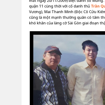
mất ngày 20/11/2009) biệt danh Sò Mừng. 
quận 11 cùng thời với cố danh thủ
Trần Q
Vương), Mai Thanh Minh (Độc Cô Cửu Kiếm
cũng là một mạnh thường quân có tâm th
khó khăn của làng cờ Sài Gòn giai đoạn th