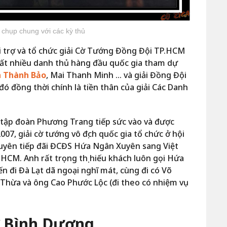
chụp chung với các kỳ thủ
ài trợ và tổ chức giải Cờ Tướng Đồng Đội TP.HCM
 rất nhiều danh thủ hàng đầu quốc gia tham dự
 Thành Bảo
, Mai Thanh Minh … và giải Đồng Đội
đó đồng thời chính là tiền thân của giải Các Danh
tập đoàn Phương Trang tiếp sức vào và được
007, giải cờ tướng vô địch quốc gia tổ chức ở hội
uyên tiếp đãi ĐCĐS Hứa Ngân Xuyên sang Việt
CM. Anh rất trọng thị hiếu khách luôn gọi Hứa
 đi Đà Lạt dã ngoại nghĩ mát, cùng đi có Võ
hừa và ông Cao Phước Lộc (đi theo có nhiệm vụ
ờ Bình Dương