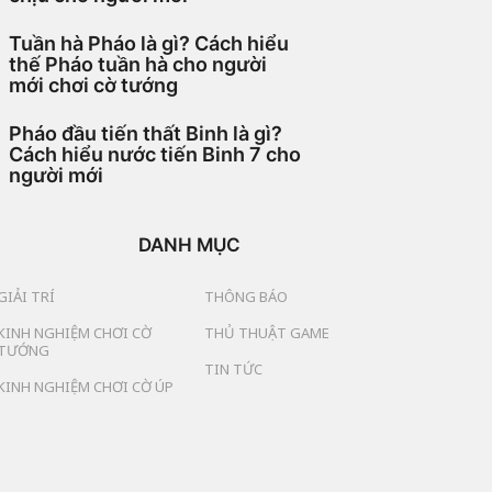
Tuần hà Pháo là gì? Cách hiểu
thế Pháo tuần hà cho người
mới chơi cờ tướng
Pháo đầu tiến thất Binh là gì?
Cách hiểu nước tiến Binh 7 cho
người mới
DANH MỤC
GIẢI TRÍ
THÔNG BÁO
KINH NGHIỆM CHƠI CỜ
THỦ THUẬT GAME
TƯỚNG
TIN TỨC
KINH NGHIỆM CHƠI CỜ ÚP