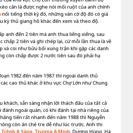
kèo cân là được nghe nói mối ruột của anh chính
n
nổi tiếng thời kỳ đó, những ván cờ độ đó có giá
iều kỳ thủ giang hồ khác đến xem và theo độ.
p anh đến 2 tiên mà anh thua liểng xiểng, sau
chấp 2 tiên và ghi chép lại, cứ mỗi lần thua là về
p và coi như bửu bối xung trận khi gặp các danh
g còn chấp được 2 nước tiên sau đó phải hạ
 đoạn 1982 đến năm 1987 thì ngoài danh thủ
i các cao thủ khác ở khu vực Chợ Lớn như Chung
ếu khách, sẵn sàng nhận lời thách đấu của tất cả
i đánh ngoài quán, có khi đánh tại nhà riêng của
 thăng tiến rất nhanh đến năm 1988 thì Nguyễn
ông còn ăn chẻ tre dễ như lúc trước. Anh thi
i
Trềnh A Sáng
,
Trương A Minh
, Dương Hùng, Hà