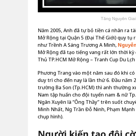
Tăng Nguyên Giai 
Năm 2005, Anh đã tự bỏ tiền cá nhân ra t
Mở Rộng tại Quận 5 (Đại Thế Giới) quy tụ
như Trềnh A Sáng Trương A Minh,
Nguyễn
Mở Rộng đã tạo tiếng vang rất lớn thời kỳ 
Thủ TP.HCM Mở Rộng – Tranh Cup Du Lịch
Phương Trang vào một năm sau đó khi có 
duy trì cho đến nay là lần thứ 6. Đầu năm 2
trường Ba Son (Tp.HCM) thì anh thường x
Nam tập huấn cho đội tuyển nam & nữ Tp.H
Ngân Xuyên là “Ông Thầy” trên suốt chuyến
Minh Nhất, Ng Trần Đỗ Ninh, Phạm Mạnh T
chụp hình).
Người kiến tạo đội c