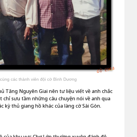
cùng các thành viên đội cờ Bình Dương
hủ Tăng Nguyên Giai nên tư liệu viết về anh chắc
ết chỉ sưu tầm những câu chuyện nói về anh qua
c kỳ thủ giang hồ khác của làng cờ Sài Gòn.
hồ của khu vực Chợ Lớn thường xuyên đánh độ