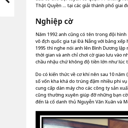
Thật Quyền … tại các giải thành phố giai đ
Nghiệp cờ
Năm 1992 anh cũng có tên trong đội hình
vô địch quốc gia tại Đà Nẵng với bảng xế
1995 thì nghe nói anh lên Bình Dương lập
thời gian và anh chỉ chơi cờ giao lưu vào n
chầu nhậu chứ không độ tiền lớn như lúc 
Do có kiến thức về cơ khí nên sau 10 năm 
số vốn kha khá do trúng đậm nhiều phi vụ
cung cấp dàn máy cho các công ty sản xuấ
cũng thường xuyên giúp đỡ những bạn cờ n
đến là cố danh thủ Nguyễn Văn Xuân và M