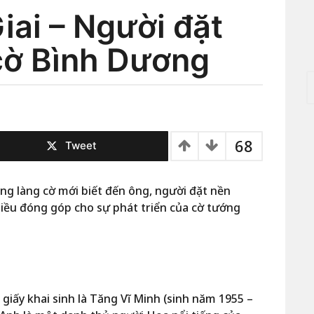
ai – Người đặt
cờ Bình Dương
T
ì
m
k
i
68
ế
Tweet
m
c
h
ong làng cờ mới biết đến ông, người đặt nền
o
iều đóng góp cho sự phát triển của cờ tướng
:
 giấy khai sinh là Tăng Vĩ Minh (sinh năm 1955 –