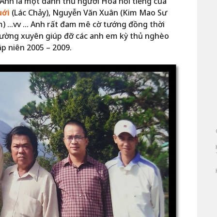
Anh là một danh thủ người Hoa nổi tiếng của
uới
(Lác Chảy), Nguyễn Văn Xuân (Kim Mao Sư
) …vv … Anh rất đam mê cờ tướng đồng thời
ường xuyên giúp đỡ các anh em kỳ thủ nghèo
ập niên 2005 – 2009.