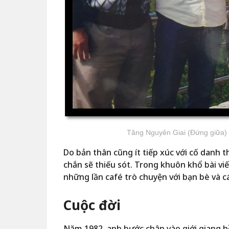
Tăng Nguyên Giai (Đứng giữa) 
Do bản thân cũng ít tiếp xúc với cố danh t
chắn sẽ thiếu sót. Trong khuôn khổ bài vi
những lần café trò chuyện với bạn bè và cá
Cuộc đời
Năm 1982, anh bước chân vào giới giang 