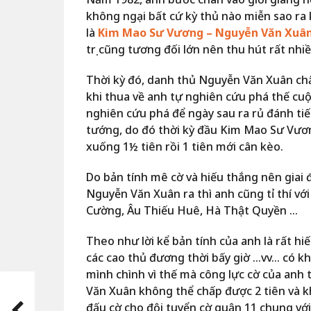
không ngại bất cứ kỳ thủ nào miễn sao ra 
là
Kim Mao Sư Vương – Nguyễn Văn Xuâ
trị cũng tương đối lớn nên thu hút rất nh
Thời kỳ đó, danh thủ Nguyễn Văn Xuân chấ
khi thua về anh tự nghiên cứu phá thế cuộc 
nghiên cứu phá để ngày sau ra rủ đánh tiế
tướng, do đó thời kỳ đầu Kim Mao Sư Vươn
xuống 1½ tiên rồi 1 tiên mới cân kèo.
Do bản tính mê cờ và hiếu thắng nên giai
Nguyễn Văn Xuân ra thì anh cũng tỉ thí vớ
Cường, Âu Thiếu Huê, Hà Thật Quyền …
Theo như lời kể bản tính của anh là rất hi
các cao thủ đương thời bấy giờ …vv… có kh
mình chình vì thế mà công lực cờ của anh
Văn Xuân không thể chấp được 2 tiên và kh
đấu cờ cho đội tuyển cờ quận 11 chung vớ