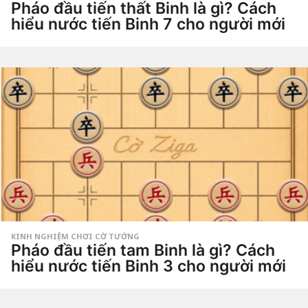
Pháo đầu tiến thất Binh là gì? Cách
4
t
hiểu nước tiến Binh 7 cho người mới
u
ầ
4
n
t
a
u
g
by
ầ
o
Tiêu
n
Dao
a
g
o
4
t
u
ầ
n
a
g
o
KINH NGHIỆM CHƠI CỜ TƯỚNG
Pháo đầu tiến tam Binh là gì? Cách
hiểu nước tiến Binh 3 cho người mới
1
t
h