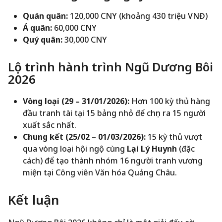
Quán quân:
120,000 CNY (khoảng 430 triệu VNĐ)
Á quân:
60,000 CNY
Quý quân:
30,000 CNY
Lộ trình hành trình Ngũ Dương Bôi
2026
Vòng loại (29 – 31/01/2026):
Hơn 100 kỳ thủ hàng
đầu tranh tài tại 15 bảng nhỏ để chọn ra 15 người
xuất sắc nhất.
Chung kết (25/02 – 01/03/2026):
15 kỳ thủ vượt
qua vòng loại hội ngộ cùng
Lại Lý Huynh
(đặc
cách) để tạo thành nhóm 16 người tranh vương
miện tại Công viên Văn hóa Quảng Châu.
Kết luận