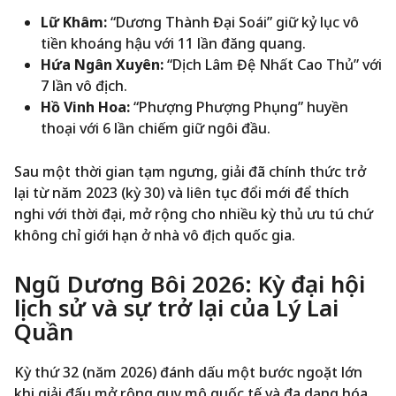
Lữ Khâm:
“Dương Thành Đại Soái” giữ kỷ lục vô
tiền khoáng hậu với 11 lần đăng quang.
Hứa Ngân Xuyên:
“Dịch Lâm Đệ Nhất Cao Thủ” với
7 lần vô địch.
Hồ Vinh Hoa:
“Phượng Phượng Phụng” huyền
thoại với 6 lần chiếm giữ ngôi đầu.
Sau một thời gian tạm ngưng, giải đã chính thức trở
lại từ năm 2023 (kỳ 30) và liên tục đổi mới để thích
nghi với thời đại, mở rộng cho nhiều kỳ thủ ưu tú chứ
không chỉ giới hạn ở nhà vô địch quốc gia.
Ngũ Dương Bôi 2026: Kỳ đại hội
lịch sử và sự trở lại của Lý Lai
Quần
Kỳ thứ 32 (năm 2026) đánh dấu một bước ngoặt lớn
khi giải đấu mở rộng quy mô quốc tế và đa dạng hóa