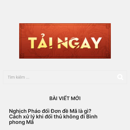
h
by
Hắc
á
Phong
n
g
a
g
o
9
g
i
ờ
a
g
o
T
ì
m
k
i
BÀI VIẾT MỚI
ế
m
Nghịch Pháo đối Đơn đề Mã là gì?
c
Cách xử lý khi đối thủ không đi Bình
h
phong Mã
o
: