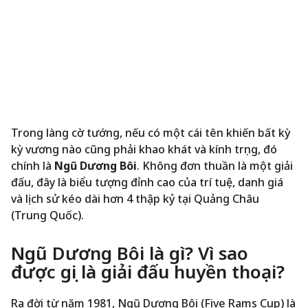
Trong làng cờ tướng, nếu có một cái tên khiến bất kỳ
kỳ vương nào cũng phải khao khát và kính trọng, đó
chính là
Ngũ Dương Bôi
. Không đơn thuần là một giải
đấu, đây là biểu tượng đỉnh cao của trí tuệ, danh giá
và lịch sử kéo dài hơn 4 thập kỷ tại Quảng Châu
(Trung Quốc).
Ngũ Dương Bôi là gì? Vì sao
được gọi là giải đấu huyền thoại?
Ra đời từ năm 1981, Ngũ Dương Bôi (Five Rams Cup) là