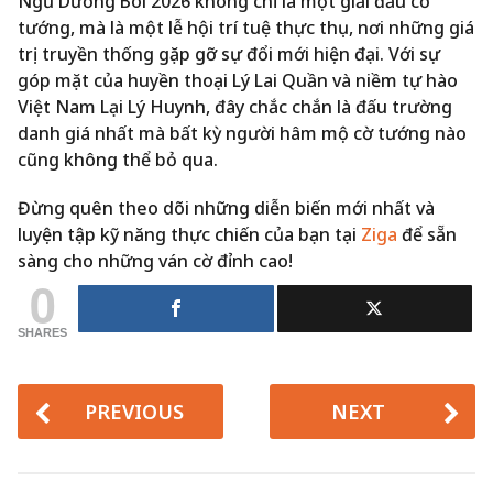
Ngũ Dương Bôi 2026 không chỉ là một giải đấu cờ
tướng, mà là một lễ hội trí tuệ thực thụ, nơi những giá
trị truyền thống gặp gỡ sự đổi mới hiện đại. Với sự
góp mặt của huyền thoại Lý Lai Quần và niềm tự hào
Việt Nam Lại Lý Huynh, đây chắc chắn là đấu trường
danh giá nhất mà bất kỳ người hâm mộ cờ tướng nào
cũng không thể bỏ qua.
Đừng quên theo dõi những diễn biến mới nhất và
luyện tập kỹ năng thực chiến của bạn tại
Ziga
để sẵn
sàng cho những ván cờ đỉnh cao!
0
SHARES
PREVIOUS
NEXT