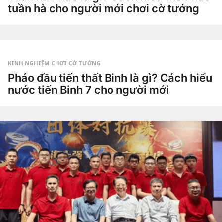
t
tuần hà cho người mới chơi cờ tướng
u
ầ
3
n
t
a
u
g
by
ầ
o
Tiêu
n
Dao
a
g
KINH NGHIỆM CHƠI CỜ TƯỚNG
o
4
Pháo đầu tiến thất Binh là gì? Cách hiểu
t
nước tiến Binh 7 cho người mới
u
ầ
4
n
t
a
u
g
by
ầ
o
Tiêu
n
Dao
a
g
o
4
t
u
ầ
n
a
g
o