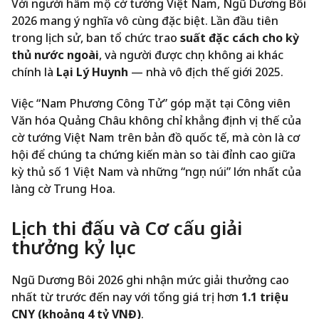
Với người hâm mộ cờ tướng Việt Nam, Ngũ Dương Bôi
2026 mang ý nghĩa vô cùng đặc biệt. Lần đầu tiên
trong lịch sử, ban tổ chức trao
suất đặc cách cho kỳ
thủ nước ngoài
, và người được chọn không ai khác
chính là
Lại Lý Huynh
— nhà vô địch thế giới 2025.
Việc “Nam Phương Công Tử” góp mặt tại Công viên
Văn hóa Quảng Châu không chỉ khẳng định vị thế của
cờ tướng Việt Nam trên bản đồ quốc tế, mà còn là cơ
hội để chúng ta chứng kiến màn so tài đỉnh cao giữa
kỳ thủ số 1 Việt Nam và những “ngọn núi” lớn nhất của
làng cờ Trung Hoa.
Lịch thi đấu và Cơ cấu giải
thưởng kỷ lục
Ngũ Dương Bôi 2026 ghi nhận mức giải thưởng cao
nhất từ trước đến nay với tổng giá trị hơn
1.1 triệu
CNY (khoảng 4 tỷ VNĐ)
.