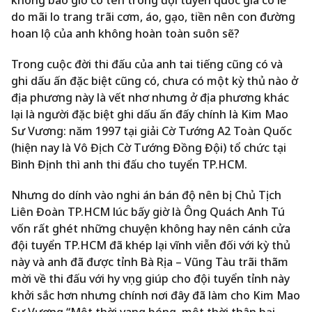
do mãi lo trang trãi cơm, áo, gạo, tiền nên con đường
hoan lộ của anh không hoàn toàn suôn sẽ?
Trong cuộc đời thi đấu của anh tai tiếng cũng có và
ghi dấu ấn đặc biệt cũng có, chưa có một kỳ thủ nào ở
địa phương này là vết nhơ nhưng ở địa phương khác
lại là người đặc biệt ghi dấu ấn đấy chính là Kim Mao
Sư Vương: năm 1997 tại giải Cờ Tướng A2 Toàn Quốc
(hiện nay là Vô Địch Cờ Tướng Đồng Đội) tổ chức tại
Bình Định thì anh thi đấu cho tuyển TP.HCM.
Nhưng do dính vào nghi án bán độ nên bị Chủ Tịch
Liên Đoàn TP.HCM lúc bấy giờ là Ông Quách Anh Tú
vốn rất ghét những chuyện không hay nên cánh cửa
đội tuyển TP.HCM đã khép lại vĩnh viễn đối với kỳ thủ
này và anh đã được tỉnh Bà Rịa – Vũng Tàu trãi thãm
mời về thi đấu với hy vọng giúp cho đội tuyển tỉnh này
khởi sắc hơn nhưng chính nơi đây đã làm cho Kim Mao
Sư Vương “Một thời vang bóng, một thời thân bại