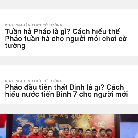
t
g
u
o
by
ầ
Tiêu
n
Dao
a
g
KINH NGHIỆM CHƠI CỜ TƯỚNG
o
Tuần hà Pháo là gì? Cách hiểu thế
2
t
Pháo tuần hà cho người mới chơi cờ
u
tướng
ầ
n
3
a
t
g
u
o
by
ầ
Tiêu
n
Dao
a
g
KINH NGHIỆM CHƠI CỜ TƯỚNG
o
Pháo đầu tiến thất Binh là gì? Cách
3
t
hiểu nước tiến Binh 7 cho người mới
u
ầ
3
n
t
a
u
g
by
ầ
o
Tiêu
n
Dao
a
g
o
3