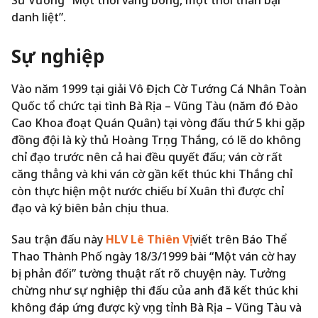
danh liệt”.
Sự nghiệp
Vào năm 1999 tại giải Vô Địch Cờ Tướng Cá Nhân Toàn
Quốc tổ chức tại tình Bà Rịa – Vũng Tàu (năm đó Đào
Cao Khoa đoạt Quán Quân) tại vòng đấu thứ 5 khi gặp
đồng đội là kỳ thủ Hoàng Trọng Thắng, có lẽ do không
chỉ đạo trước nên cả hai đều quyết đấu; ván cờ rất
căng thẳng và khi ván cờ gần kết thúc khi Thắng chỉ
còn thực hiện một nước chiếu bí Xuân thì được chỉ
đạo và ký biên bản chịu thua.
Sau trận đấu này
HLV Lê Thiên Vị
viết trên Báo Thể
Thao Thành Phố ngày 18/3/1999 bài “Một ván cờ hay
bị phản đối” tường thuật rất rõ chuyện này. Tưởng
chừng như sự nghiệp thi đấu của anh đã kết thúc khi
không đáp ứng được kỳ vọng tỉnh Bà Rịa – Vũng Tàu và