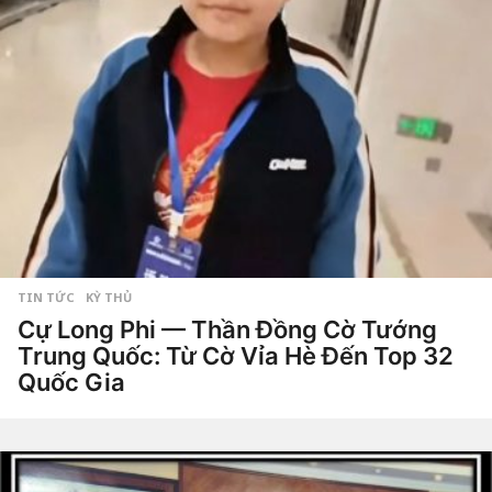
TIN TỨC
,
KỲ THỦ
Cự Long Phi — Thần Đồng Cờ Tướng
Trung Quốc: Từ Cờ Vỉa Hè Đến Top 32
Quốc Gia
3
t
h
by
á
Tiêu
n
Dao
g