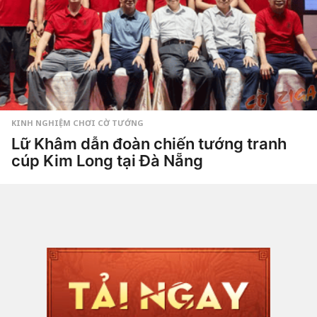
a
g
o
KINH NGHIỆM CHƠI CỜ TƯỚNG
Lữ Khâm dẫn đoàn chiến tướng tranh
cúp Kim Long tại Đà Nẵng
4
t
u
by
Hắc
ầ
Phong
n
a
g
o
4
t
u
ầ
n
a
g