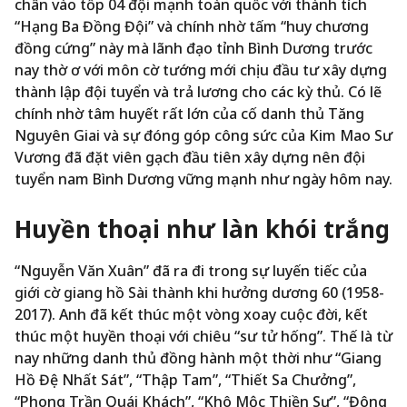
chân vào tốp 04 đội mạnh toàn quốc với thành tích
“Hạng Ba Đồng Đội” và chính nhờ tấm “huy chương
đồng cứng” này mà lãnh đạo tỉnh Bình Dương trước
nay thờ ơ với môn cờ tướng mới chịu đầu tư xây dựng
thành lập đội tuyển và trả lương cho các kỳ thủ. Có lẽ
chính nhờ tâm huyết rất lớn của cố danh thủ Tăng
Nguyên Giai và sự đóng góp công sức của Kim Mao Sư
Vương đã đặt viên gạch đầu tiên xây dựng nên đội
tuyển nam Bình Dương vững mạnh như ngày hôm nay.
Huyền thoại như làn khói trắng
“Nguyễn Văn Xuân” đã ra đi trong sự luyến tiếc của
giới cờ giang hồ Sài thành khi hưởng dương 60 (1958-
2017). Anh đã kết thúc một vòng xoay cuộc đời, kết
thúc một huyền thoại với chiêu “sư tử hống”. Thế là từ
nay những danh thủ đồng hành một thời như “Giang
Hồ Đệ Nhất Sát”, “Thập Tam”, “Thiết Sa Chưởng”,
“Phong Trần Quái Khách”, “Khô Mộc Thiền Sư”, “Đông