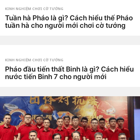
Dao
a
g
KINH NGHIỆM CHƠI CỜ TƯỚNG
o
2
Tuần hà Pháo là gì? Cách hiểu thế Pháo
t
tuần hà cho người mới chơi cờ tướng
u
ầ
3
n
t
a
u
g
by
ầ
o
Tiêu
n
Dao
a
g
KINH NGHIỆM CHƠI CỜ TƯỚNG
o
3
Pháo đầu tiến thất Binh là gì? Cách hiểu
t
nước tiến Binh 7 cho người mới
u
ầ
3
n
t
a
u
g
by
ầ
o
Tiêu
n
Dao
a
g
o
3
t
u
ầ
n