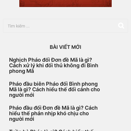
o
T
ì
m
k
i
BÀI VIẾT MỚI
ế
m
Nghịch Pháo đối Đơn đề Mã là gì?
c
Cách xử lý khi đối thủ không đi Bình
h
phong Mã
o
:
Pháo đầu biên Pháo đối Bình phong
Mã là gì? Cách hiểu thế đổi cánh cho
người mới
Pháo đầu đối Đơn đề Mã là gì? Cách
hiểu thế phản nhịp khó chịu cho
người mới