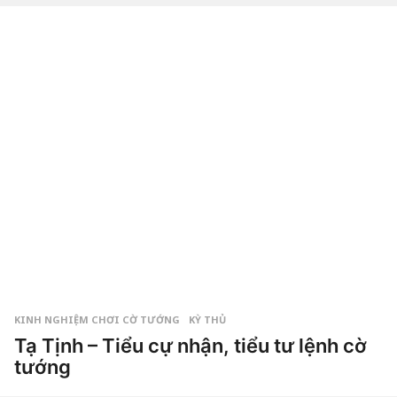
by
Hắc
m
Phong
a
g
o
3
n
ă
m
a
g
o
KINH NGHIỆM CHƠI CỜ TƯỚNG
,
KỲ THỦ
Tạ Tịnh – Tiểu cự nhận, tiểu tư lệnh cờ
tướng
3