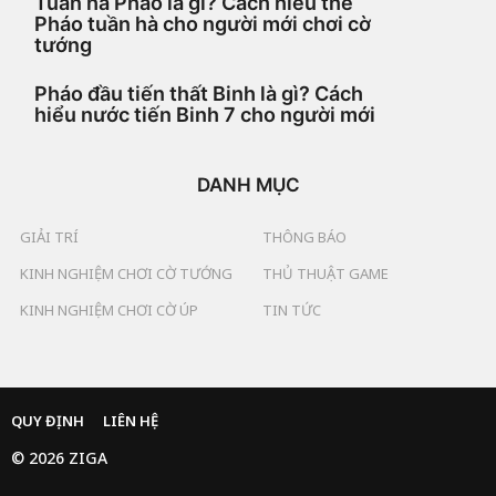
Tuần hà Pháo là gì? Cách hiểu thế
Pháo tuần hà cho người mới chơi cờ
tướng
Pháo đầu tiến thất Binh là gì? Cách
hiểu nước tiến Binh 7 cho người mới
DANH MỤC
GIẢI TRÍ
THÔNG BÁO
KINH NGHIỆM CHƠI CỜ TƯỚNG
THỦ THUẬT GAME
KINH NGHIỆM CHƠI CỜ ÚP
TIN TỨC
QUY ĐỊNH
LIÊN HỆ
© 2026 ZIGA