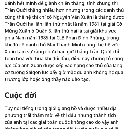
đánh hết mình để giành chiến thắng, tính chung thì
Trần Quới thắng nhiều hơn nhưng trong các danh thủ
cùng thế hệ thì chỉ có Nguyễn Văn Xuân là thắng được
Trần Quới hai lần: lần thứ nhất là năm 1981 tại giải Cờ
Mửng Xuân ở Quận 5, lần thứ hai là tại giải khu vực
phía Nam năm 1985 tại CLB Phan Đình Phùng, trong
khi đó cố danh thủ Mai Thanh Minh cùng thế hệ với
Xuân tâm sự rằng chưa bao giờ thắng Trần Quới chỉ
toàn hoà với thua khi đối đầu, điều này chứng tỏ công
lực của anh Xuân được xếp vào hạng cao thủ của làng
cờ tướng Saigon lúc bấy giờ mặc dù anh không học qua
trường lớp hoặc ông thầy nào đào tạo.
Cuộc đời
Tuy nổi tiếng trong giới giang hồ và được nhiều địa
phương trãi thãm mời về thi đấu nhưng thành tích
của anh tại các giải toàn quốc không cao do vậy anh
không bao giờ có tên trong đội tuyển quốc gia có lẽ