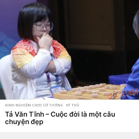
a
g
o
3
n
ă
m
a
g
o
KINH NGHIỆM CHƠI CỜ TƯỚNG
,
KỲ THỦ
Tả Văn Tĩnh – Cuộc đời là một câu
chuyện đẹp
3
n
ă