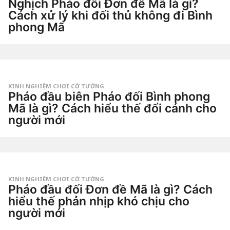
Nghịch Pháo đối Đơn đề Mã là gì?
Cách xử lý khi đối thủ không đi Bình
phong Mã
3
n
g
by
à
Tiêu
y
Dao
a
g
KINH NGHIỆM CHƠI CỜ TƯỚNG
o
Pháo đầu biên Pháo đối Bình phong
6
n
Mã là gì? Cách hiểu thế đổi cánh cho
g
người mới
à
y
2
a
t
g
u
o
by
ầ
Tiêu
n
Dao
a
g
KINH NGHIỆM CHƠI CỜ TƯỚNG
o
Pháo đầu đối Đơn đề Mã là gì? Cách
2
t
hiểu thế phản nhịp khó chịu cho
u
người mới
ầ
n
2
a