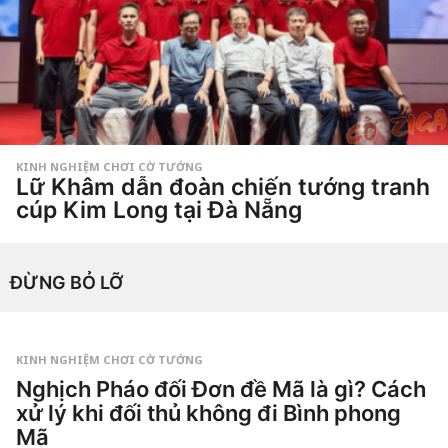
t
u
ầ
n
a
g
o
KINH NGHIỆM CHƠI CỜ TƯỚNG
Lữ Khâm dẫn đoàn chiến tướng tranh
cúp Kim Long tại Đà Nẵng
4
t
u
by
Hắc
ầ
ĐỪNG BỎ LỠ
Phong
n
a
g
o
4
t
KINH NGHIỆM CHƠI CỜ TƯỚNG
u
Nghịch Pháo đối Đơn đề Mã là gì? Cách
ầ
n
xử lý khi đối thủ không đi Bình phong
a
g
Mã
o