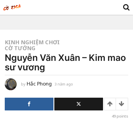
KINH NGHIỆM CHƠI
CỜ TƯỚNG
Nguyễn Văn Xuân – Kim mao
sư vương
Hắc Phong
by
3 năm ago
3
n
ă
m
a
g
o
49
points