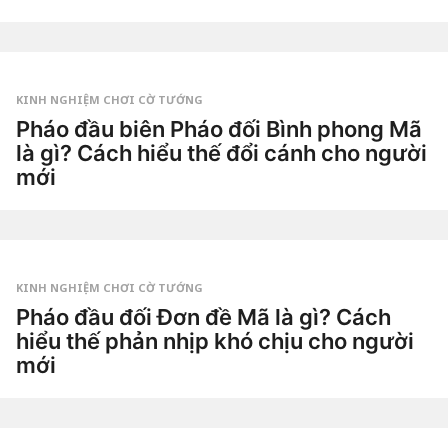
3
n
g
by
à
Tiêu
y
Dao
a
g
KINH NGHIỆM CHƠI CỜ TƯỚNG
o
6
Pháo đầu biên Pháo đối Bình phong Mã
n
là gì? Cách hiểu thế đổi cánh cho người
g
à
mới
y
a
2
g
t
o
u
by
ầ
Tiêu
n
Dao
a
g
KINH NGHIỆM CHƠI CỜ TƯỚNG
o
2
Pháo đầu đối Đơn đề Mã là gì? Cách
t
hiểu thế phản nhịp khó chịu cho người
u
ầ
mới
n
a
2
g
t
o
u
by
ầ
Tiêu
n