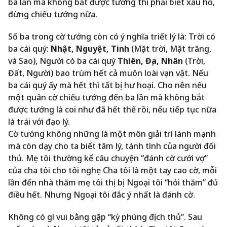
ba lần mà không bắt được tướng thì phải biết xấu hổ,
đừng chiếu tướng nữa.
Số ba trong cờ tướng còn có ý nghĩa triết lý là: Trời có
ba cái quý:
Nhật, Nguyệt, Tinh
(Mặt trời, Mặt trăng,
và Sao), Người có ba cái quý
Thiên, Địa, Nhân
(Trời,
Đất, Người) bao trùm hết cả muôn loài vạn vật. Nếu
ba cái quý ấy mà hết thì tất bị hư hoại. Cho nên nếu
một quân cờ chiếu tướng đến ba lần mà không bắt
được tướng là coi như đã hết thế rồi, nếu tiếp tục nữa
là trái với đạo lý.
Cờ tướng không những là một môn giải trí lành mạnh
mà còn dạy cho ta biết tâm lý, tánh tình của người đối
thủ. Mẹ tôi thường kể câu chuyện “đánh cờ cưới vợ”
của cha tôi cho tôi nghẹ Cha tôi là một tay cao cờ, mỗi
lần đến nhà thăm mẹ tôi thị bị Ngoại tôi “hỏi thăm” đủ
điều hết. Nhưng Ngoại tôi đắc ý nhất là đánh cờ.
Không có gì vui bằng gặp “kỳ phùng địch thủ”. Sau