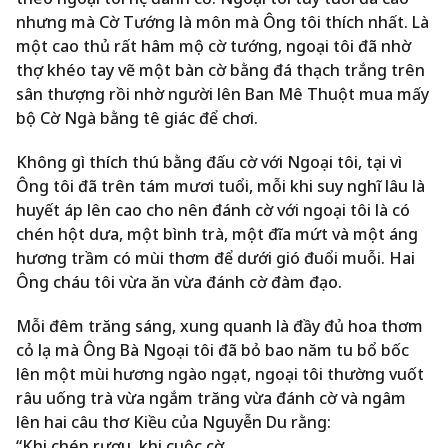
nhưng mà Cờ Tướng là môn mà Ông tôi thích nhất. Là
một cao thủ rất hâm mộ cờ tướng, ngoại tôi đã nhờ
thợ khéo tay vẽ một bàn cờ bằng đá thạch trắng trên
sân thượng rồi nhờ người lên Ban Mê Thuột mua mấy
bộ Cờ Ngà bằng tê giác để
chơi.
Không gì thích thú bằng đấu cờ với Ngoại tôi, tại vì
Ông tôi đã trên tám mươi tuổi, mỗi khi suy nghĩ lâu là
huyết áp lên cao cho nên đánh cờ với ngoại tôi là có
chén hột dưa, một bình trà, một đĩa mứt và một áng
hương trầm có mùi thơm để dưới gió đuổi muỗi. Hai
Ông cháu tôi vừa ăn vừa đánh cờ đàm đạo.
Mỗi đêm trăng sáng, xung quanh là đầy đủ hoa thơm
cỏ lạ mà Ông Bà Ngoại tôi đã bỏ bao năm tu bổ bốc
lên một mùi hương ngào ngạt, ngoại tôi thường vuốt
râu uống trà vừa ngắm trăng vừa đánh cờ và ngâm
lên hai câu thơ Kiều của Nguyễn Du rằng:
“Khi chén rượu, khi cuộc cờ