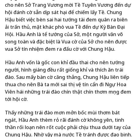
cho nên Sở Trang Vương mời Tề Tuyên Vương đến dự
hội đánh cờ sẵn dịp sát hại để chiếm lấy Tề. Chung
Hậu biết việc bèn sai hai tướng tài đem quân ra biên
ải trấn thủ, mặt khác phò vua Tề đến dự Kỳ Bàn Đại
Hội. Hầu Anh là tể tướng của Sở, một người văn võ
song toàn và đặc biệt là Vua cờ của Sở cho nên được
vua Sở tín nhiệm đem ra đấu cờ với Chung Hậu.
Hầu Anh vốn là gốc con khỉ đầu thai cho nên tướng
người, hình giáng đều rất giống khỉ và thích ăn trái
đào. Sau mấy bàn cờ căng thẳng, Chung Hậu liên tiếp
thua cho nên Bà ta mới sai thị vệ tín cẩn đi Ngự Hoa
Viên hái những trái đào chín thật chín thơm mọng đem
tới hội cờ.
Thấy những trái đào mơn mởn bốc mùi thơm bát
ngát, Hầu Anh thèm rỏ rãi đánh cờ không yên, tinh
thần rối loạn nên rốt cuộc phải chịu thua dưới tay của
Chung Hậu. Nhờ vậy mà nước Tề tránh được đao binh.