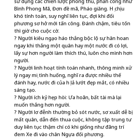
sử dụng các chiến lược phòng thủ, phản công như
Bình Phong Mã, Đơn đề mã, Pháo giăng. Họ chịu
khó tính toán, suy nghĩ liên tục, đợi khi đối
phương sơ hở mới tấn công. Đánh chậm, tiêu tốn
thì giờ cho cuộc cờ.
? Người kiêu ngạo háo thắng bộc lộ sự hân hoan
ngay khi thắng một quân hay một nước đi có lợi,
lấy sự hơn người làm thích thú, luôn cho mình hơn
người.
? Người linh hoạt tính toán nhanh, thông minh xử
lý ngay mọi tình huống, nghĩ ra được nhiều thế
đánh hay, nước đi của họ lả lướt đẹp mắt, có nhiều
sáng tạo.
? Người ích kỷ hẹp hòi: Ưa hoãn, bất tài mà lại
muốn thắng hơn người.
? Người lơ đễnh thường bỏ sót nước, sơ xuất dễ bị
mất quân, dẫn đến thua cuộc, không tập trung tư
duy liên tục thậm chí có khi giống như đãng trí
đem Xe đi vào chân Ngựa đối phương.