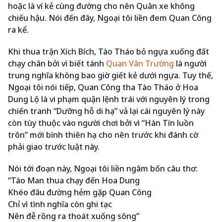
hoặc là ví kẻ cùng đường cho nên Quân xe không
chiếu hậu. Nói đến đây, Ngoại tôi liền đem Quan Công
ra kể.
Khi thua trận Xích Bích, Tào Tháo bỏ ngựa xuống đất
chạy chân bởi vì biết tánh
Quan Vân Trường
là người
trung nghĩa không bao giờ giết kẻ dưới ngựa. Tuy thế,
Ngoại tôi nói tiếp, Quan Công tha Tào Tháo ở Hoa
Dung Lộ là vi phạm quận lệnh trái với nguyên lý trong
chiến tranh “Dưỡng hỗ di họa” vả lại cái nguyên lý này
còn tùy thuộc vào người chơi bởi vì “Hàn Tín luồn
trôn” mới bình thiên hạ cho nên trước khi đánh cờ
phải giao trước luật này.
Nói tới đoạn này, Ngoại tôi liền ngâm bốn câu thơ:
“Tào Man thua chạy đến Hoa Dung
Khéo đâu đường hẻm gặp Quan Công
Chỉ vì tình nghĩa còn ghi tạc
Nên đễ rồng ra thoát xuống sông”