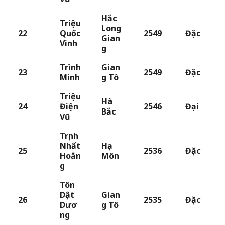
Hắc
Triệu
Long
22
Quốc
2549
Đặc
Gian
Vinh
g
Trình
Gian
23
2549
Đặc
Minh
g Tô
Triệu
Hà
24
Điện
2546
Đại
Bắc
Vũ
Trịnh
Nhất
Hạ
25
2536
Đặc
Hoằn
Môn
g
Tôn
Dật
Gian
26
2535
Đặc
Dươ
g Tô
ng