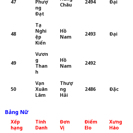
47
Phượ
2494
Đại
Châu
ng
Đạt
Tạ
Nghi
Hồ
48
2493
Đại
ệp
Nam
Kiển
Vươn
g
Hồ
49
2492
Than
Nam
h
Vạn
Thượ
50
Xuân
ng
2486
Đặc
Lâm
Hải
Bảng Nữ
Xếp
Tính
Đơn
Điểm
Xưng
hạng
Danh
Vị
Elo
Hào