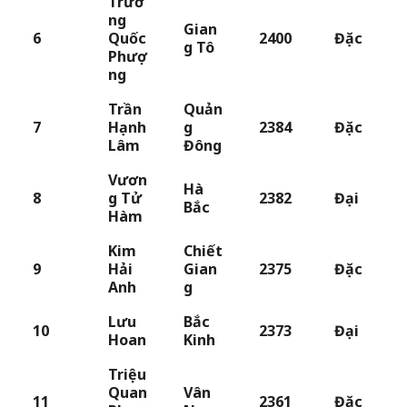
Trươ
ng
Gian
6
Quốc
2400
Đặc
g Tô
Phượ
ng
Trần
Quản
7
Hạnh
g
2384
Đặc
Lâm
Đông
Vươn
Hà
8
g Tử
2382
Đại
Bắc
Hàm
Kim
Chiết
9
Hải
Gian
2375
Đặc
Anh
g
Lưu
Bắc
10
2373
Đại
Hoan
Kinh
Triệu
Quan
Vân
11
2361
Đặc