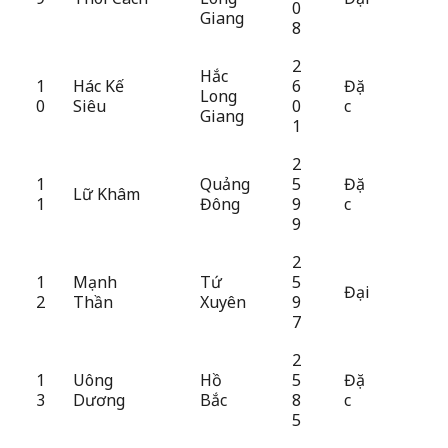
0
Giang
8
2
Hắc
1
Hác Kế
6
Đặ
Long
0
Siêu
0
c
Giang
1
2
1
Quảng
5
Đặ
Lữ Khâm
1
Đông
9
c
9
2
1
Mạnh
Tứ
5
Đại
2
Thần
Xuyên
9
7
2
1
Uông
Hồ
5
Đặ
3
Dương
Bắc
8
c
5