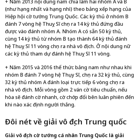
+ Năm 2013 nội dung nam chia làm hai nhóm A và B
(như hạng nhất và hạng nhì) theo bảng xếp hạng của
Hiệp hội cờ tướng Trung Quốc. Các kỳ thủ ở nhóm B
đánh 7 vòng hệ Thuỵ Sĩ chọn ra 14 kỳ thủ đứng đầu
được vào đánh nhóm A. Nhóm A có sẵn 50 kỳ thủ,
cùng 14 kỳ thủ từ nhóm B tạo thành 64 kỳ thủ đánh
hệ Thuỵ Sĩ 11 vòng chọn ra nhà vô địch. Ở nội dung nữ
các kỳ thủ tham dự đánh hệ Thuỵ Sĩ 11 vòng.
+ Năm 2015 và 2016 thể thức bảng nam như nhau khi
nhóm B đánh 7 vòng hệ Thụy Sĩ, chọn ra 32 kỳ thủ, cùng
32 kỳ thủ nhóm A đánh loại trực tiếp 6 vòng chọn ra
nhà vô địch. Mỗi vòng gồm 2 ván cờ tiêu chuẩn, nếu
hòa sẽ đánh cờ nhanh, cờ chớp đổi bên luân phiên đến
khi nào xác định người thắng.
Đôi nét về giải vô địch Trung quốc
Giải vô địch cờ tướng cá nhân Trung Quốc là giải