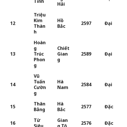
Tĩnh
Hải
Triệu
Kim
Hồ
12
2597
Đại
Thàn
Bắc
h
Hoàn
g
Chiết
13
Trúc
Gian
2589
Đại
Phon
g
g
Vũ
Tuấn
Hà
14
2584
Đại
Cườn
Nam
g
Thân
Hà
15
2577
Đặc
Bằng
Bắc
Từ
Gian
16
2576
Đặc
Siêu
g Tô