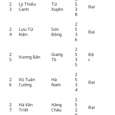
2
Lý Thiếu
Tứ
5
Đại
3
Canh
Xuyên
3
8
2
2
Lưu Tử
Sơn
5
Đại
4
Kiện
Đông
3
6
2
2
Giang
5
Đặ
Vương Bân
5
Tô
3
c
5
2
2
Vũ Tuấn
Hà
5
Đại
6
Cường
Nam
3
4
2
2
Hà Văn
Hàng
5
Đại
7
Triết
Châu
2
9