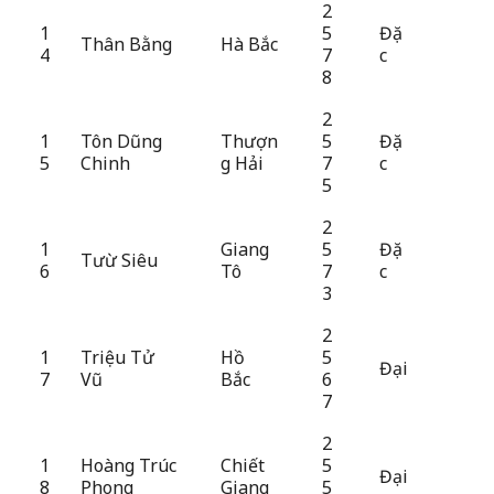
2
1
5
Đặ
Thân Bằng
Hà Bắc
4
7
c
8
2
1
Tôn Dũng
Thượn
5
Đặ
5
Chinh
g Hải
7
c
5
2
1
Giang
5
Đặ
Tưừ Siêu
6
Tô
7
c
3
2
1
Triệu Tử
Hồ
5
Đại
7
Vũ
Bắc
6
7
2
1
Hoàng Trúc
Chiết
5
Đại
8
Phong
Giang
5