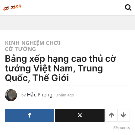
KINH NGHIỆM CHƠI
CỜ TƯỚNG
Bảng xếp hạng cao thủ cờ
tướng Việt Nam, Trung
Quốc, Thế Giới
Hắc Phong
by
8 năm ago
6
n
ă
m
a
g
o
89
points