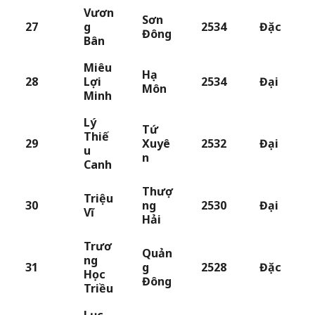
Vươn
Sơn
27
g
2534
Đặc
Đông
Bân
Miêu
Hạ
28
Lợi
2534
Đại
Môn
Minh
Lý
Tứ
Thiế
29
Xuyê
2532
Đại
u
n
Canh
Thượ
Triệu
30
ng
2530
Đại
Vĩ
Hải
Trươ
Quản
ng
31
g
2528
Đặc
Học
Đông
Triều
Lục