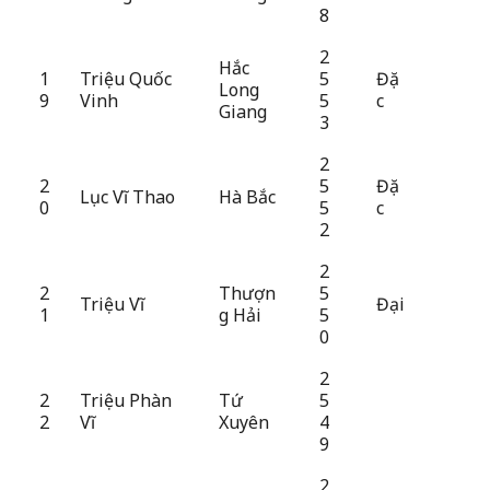
8
2
Hắc
1
Triệu Quốc
5
Đặ
Long
9
Vinh
5
c
Giang
3
2
2
5
Đặ
Lục Vĩ Thao
Hà Bắc
0
5
c
2
2
2
Thượn
5
Triệu Vĩ
Đại
1
g Hải
5
0
2
2
Triệu Phàn
Tứ
5
2
Vĩ
Xuyên
4
9
2