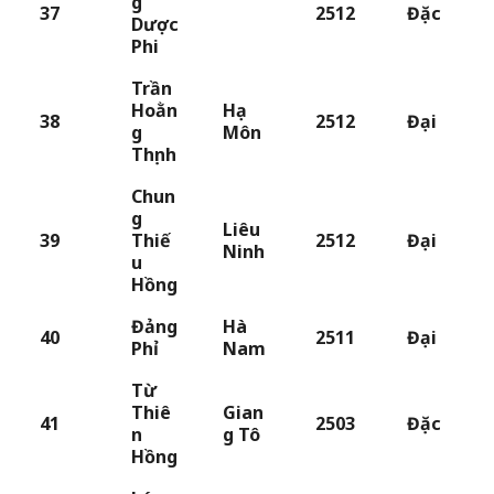
g
37
2512
Đặc
Dược
Phi
Trần
Hoằn
Hạ
38
2512
Đại
g
Môn
Thịnh
Chun
g
Liêu
39
Thiế
2512
Đại
Ninh
u
Hồng
Đảng
Hà
40
2511
Đại
Phỉ
Nam
Từ
Thiê
Gian
41
2503
Đặc
n
g Tô
Hồng