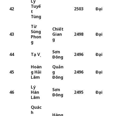
Lý
Tuyế
42
2503
Đại
t
Tùng
Từ
Chiết
Sùng
43
Gian
2498
Đại
Phon
g
g
Sơn
44
Tạ Vị
2496
Đại
Đông
Hoàn
Quản
45
g Hải
g
2496
Đại
Lâm
Đông
Lý
Sơn
46
Hàn
2495
Đại
Đông
Lâm
Quác
h
Hàng