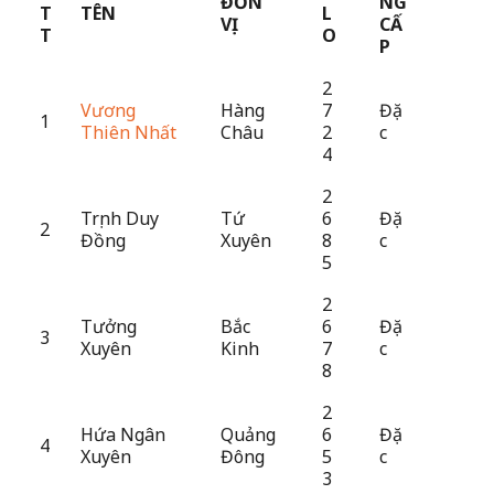
ĐƠN
NG
T
TÊN
L
VỊ
CẤ
T
O
P
2
Vương
Hàng
7
Đặ
1
Thiên Nhất
Châu
2
c
4
2
Trịnh Duy
Tứ
6
Đặ
2
Đồng
Xuyên
8
c
5
2
Tưởng
Bắc
6
Đặ
3
Xuyên
Kinh
7
c
8
2
Hứa Ngân
Quảng
6
Đặ
4
Xuyên
Đông
5
c
3