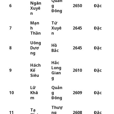
Quản
Ngân
6
g
2650
Đặc
Xuyê
Đông
n
Mạn
Tứ
7
h
Xuyê
2645
Đặc
Thần
n
Uông
Hồ
8
Dươ
2645
Đặc
Bắc
ng
Hắc
Hách
Long
9
Kế
2610
Đặc
Gian
Siêu
g
Lữ
Quản
10
Khâ
g
2609
Đặc
m
Đông
Thượ
Tạ
11
ng
2608
Đặc