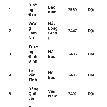
Đườ
Bắc
1
ng
2560
Đặc
Kinh
Đan
Vươn
Hắc
g
Long
2
2447
Đặc
Lâm
Gian
Na
g
Trươ
ng
Hà
3
2406
Đại
Đình
Bắc
Đình
Tả
Hồ
4
Văn
2405
Đại
Bắc
Tĩnh
Đảng
Vân
5
Quốc
2402
Đặc
Nam
Lôi