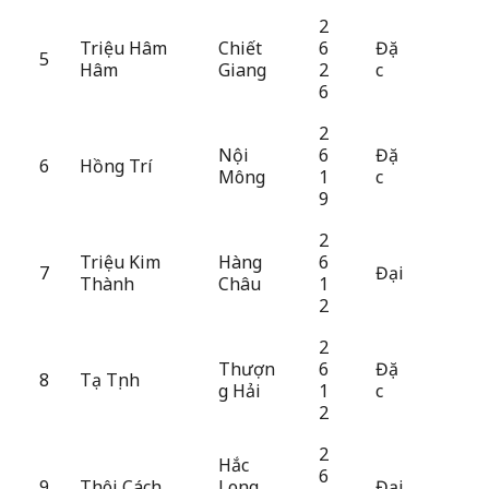
2
Triệu Hâm
Chiết
6
Đặ
5
Hâm
Giang
2
c
6
2
Nội
6
Đặ
6
Hồng Trí
Mông
1
c
9
2
Triệu Kim
Hàng
6
7
Đại
Thành
Châu
1
2
2
Thượn
6
Đặ
8
Tạ Tịnh
g Hải
1
c
2
2
Hắc
6
9
Thôi Cách
Long
Đại