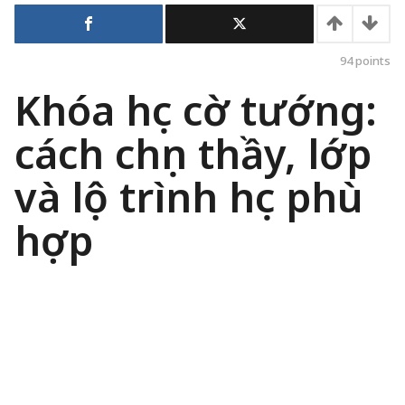
ầ
n
a
g
o
94
points
Khóa học cờ tướng:
cách chọn thầy, lớp
và lộ trình học phù
hợp