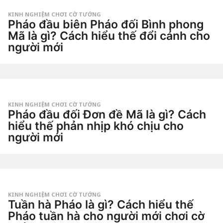
Dao
a
g
KINH NGHIỆM CHƠI CỜ TƯỚNG
o
Pháo đầu biên Pháo đối Bình phong
5
n
Mã là gì? Cách hiểu thế đổi cánh cho
g
người mới
à
y
2
a
t
g
u
o
by
ầ
Tiêu
n
Dao
a
g
KINH NGHIỆM CHƠI CỜ TƯỚNG
o
Pháo đầu đối Đơn đề Mã là gì? Cách
2
t
hiểu thế phản nhịp khó chịu cho
u
người mới
ầ
n
2
a
t
g
u
o
by
ầ
Tiêu
n
Dao
a
g
KINH NGHIỆM CHƠI CỜ TƯỚNG
o
Tuần hà Pháo là gì? Cách hiểu thế
2
t
Pháo tuần hà cho người mới chơi cờ
u