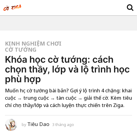
KINH NGHIỆM CHƠI
CỜ TƯỚNG
Khóa học cờ tướng: cách
chọn thầy, lớp và lộ trình học
phù hợp
Muốn học cờ tướng bài bản? Gợi ý lộ trình 4 chặng: khai
cuộc → trung cuộc → tàn cuộc → giải thế cờ. Kèm tiêu
chí chọn thầy/lớp và cách luyện thực chiến trên Ziga.
Tiêu Dao
by
3 tháng ago
1
t
u