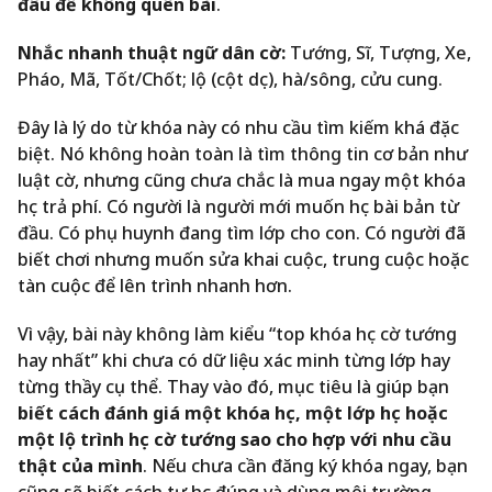
đâu để không quên bài
.
Nhắc nhanh thuật ngữ dân cờ:
Tướng, Sĩ, Tượng, Xe,
Pháo, Mã, Tốt/Chốt; lộ (cột dọc), hà/sông, cửu cung.
Đây là lý do từ khóa này có nhu cầu tìm kiếm khá đặc
biệt. Nó không hoàn toàn là tìm thông tin cơ bản như
luật cờ, nhưng cũng chưa chắc là mua ngay một khóa
học trả phí. Có người là người mới muốn học bài bản từ
đầu. Có phụ huynh đang tìm lớp cho con. Có người đã
biết chơi nhưng muốn sửa khai cuộc, trung cuộc hoặc
tàn cuộc để lên trình nhanh hơn.
Vì vậy, bài này không làm kiểu “top khóa học cờ tướng
hay nhất” khi chưa có dữ liệu xác minh từng lớp hay
từng thầy cụ thể. Thay vào đó, mục tiêu là giúp bạn
biết cách đánh giá một khóa học, một lớp học hoặc
một lộ trình học cờ tướng sao cho hợp với nhu cầu
thật của mình
. Nếu chưa cần đăng ký khóa ngay, bạn