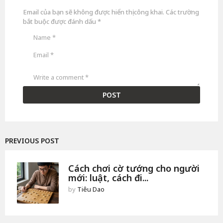
u
Email của bạn sẽ không được hiển thị công khai.
Các trường
ầ
n
bắt buộc được đánh dấu
*
a
g
o
PREVIOUS POST
Cách chơi cờ tướng cho người
mới: luật, cách đi...
by
Tiêu Dao