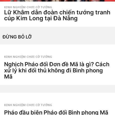
KINH NGHIỆM CHƠI CỜ TƯỚNG
Lữ Khâm dẫn đoàn chiến tướng tranh
cúp Kim Long tại Đà Nẵng
4
t
u
by
Hắc
ầ
ĐỪNG BỎ LỠ
Phong
n
a
g
o
4
t
KINH NGHIỆM CHƠI CỜ TƯỚNG
u
Nghịch Pháo đối Đơn đề Mã là gì? Cách
ầ
n
xử lý khi đối thủ không đi Bình phong
a
g
Mã
o
2
n
g
by
à
Tiêu
y
Dao
a
g
KINH NGHIỆM CHƠI CỜ TƯỚNG
o
5
Pháo đầu biên Pháo đối Bình phong Mã
n