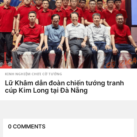
3
t
u
ầ
n
a
g
o
KINH NGHIỆM CHƠI CỜ TƯỚNG
Lữ Khâm dẫn đoàn chiến tướng tranh
cúp Kim Long tại Đà Nẵng
4
t
u
by
Hắc
ầ
Phong
n
a
g
0 COMMENTS
o
4
t