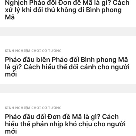
Nghịch Pháo đối Đơn đề Mã là gì? Cách
xử lý khi đối thủ không đi Bình phong
Mã
2
n
g
by
à
Tiêu
y
Dao
a
g
KINH NGHIỆM CHƠI CỜ TƯỚNG
o
5
Pháo đầu biên Pháo đối Bình phong Mã
n
là gì? Cách hiểu thế đổi cánh cho người
g
à
mới
y
a
2
g
t
o
u
by
ầ
Tiêu
n
Dao
a
g
KINH NGHIỆM CHƠI CỜ TƯỚNG
o
2
Pháo đầu đối Đơn đề Mã là gì? Cách
t
hiểu thế phản nhịp khó chịu cho người
u
ầ
mới
n