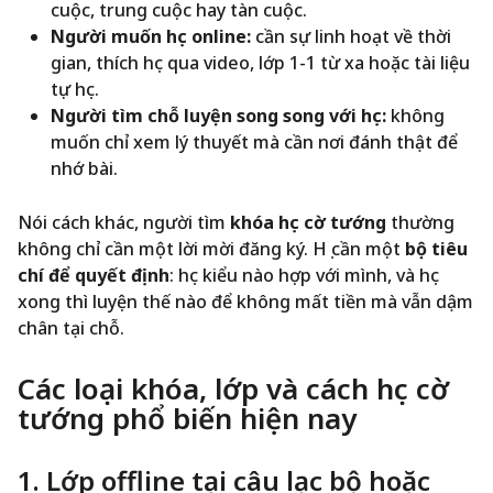
cuộc, trung cuộc hay tàn cuộc.
Người muốn học online:
cần sự linh hoạt về thời
gian, thích học qua video, lớp 1-1 từ xa hoặc tài liệu
tự học.
Người tìm chỗ luyện song song với học:
không
muốn chỉ xem lý thuyết mà cần nơi đánh thật để
nhớ bài.
Nói cách khác, người tìm
khóa học cờ tướng
thường
không chỉ cần một lời mời đăng ký. Họ cần một
bộ tiêu
chí để quyết định
: học kiểu nào hợp với mình, và học
xong thì luyện thế nào để không mất tiền mà vẫn dậm
chân tại chỗ.
Các loại khóa, lớp và cách học cờ
tướng phổ biến hiện nay
1. Lớp offline tại câu lạc bộ hoặc