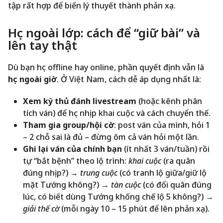
tập rất hợp để biến lý thuyết thành phản xạ.
Học ngoài lớp: cách để “giữ bài” và
lên tay thật
Dù bạn học offline hay online, phần quyết định vẫn là
học ngoài giờ
. Ở Việt Nam, cách dễ áp dụng nhất là:
Xem kỳ thủ đánh livestream
(hoặc kênh phân
tích ván) để học nhịp khai cuộc và cách chuyển thế.
Tham gia group/hội cờ
: post ván của mình, hỏi 1
– 2 chỗ sai là đủ – đừng ôm cả ván hỏi một lần.
Ghi lại ván của chính bạn
(ít nhất 3 ván/tuần) rồi
tự “bắt bệnh” theo lộ trình:
khai cuộc
(ra quân
đúng nhịp?) →
trung cuộc
(có tranh lộ giữa/giữ lộ
mặt Tướng không?) →
tàn cuộc
(có đổi quân đúng
lúc, có biết dùng Tướng khống chế lộ 5 không?) →
giải thế cờ
(mỗi ngày 10 – 15 phút để lên phản xạ).