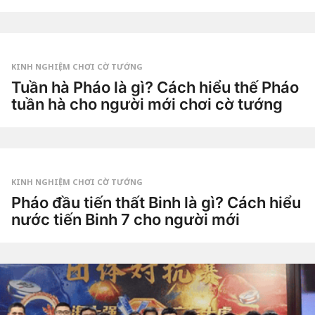
a
2
g
t
o
u
by
ầ
Tiêu
n
Dao
a
g
KINH NGHIỆM CHƠI CỜ TƯỚNG
o
2
Tuần hà Pháo là gì? Cách hiểu thế Pháo
t
tuần hà cho người mới chơi cờ tướng
u
ầ
2
n
t
a
u
g
by
ầ
o
Tiêu
n
Dao
a
g
KINH NGHIỆM CHƠI CỜ TƯỚNG
o
3
Pháo đầu tiến thất Binh là gì? Cách hiểu
t
nước tiến Binh 7 cho người mới
u
ầ
3
n
t
a
u
g
by
ầ
o
Tiêu
n
Dao
a
g
o