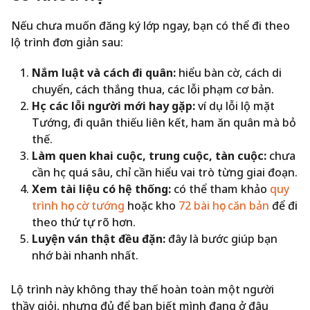
Nếu chưa muốn đăng ký lớp ngay, bạn có thể đi theo
lộ trình đơn giản sau:
Nắm luật và cách đi quân:
hiểu bàn cờ, cách di
chuyển, cách thắng thua, các lỗi phạm cơ bản.
Học các lỗi người mới hay gặp:
ví dụ lỗi lộ mặt
Tướng, đi quân thiếu liên kết, ham ăn quân mà bỏ
thế.
Làm quen khai cuộc, trung cuộc, tàn cuộc:
chưa
cần học quá sâu, chỉ cần hiểu vai trò từng giai đoạn.
Xem tài liệu có hệ thống:
có thể tham khảo
quy
trình học cờ tướng
hoặc kho
72 bài học căn bản
để đi
theo thứ tự rõ hơn.
Luyện ván thật đều đặn:
đây là bước giúp bạn
nhớ bài nhanh nhất.
Lộ trình này không thay thế hoàn toàn một người
thầy giỏi, nhưng đủ để bạn biết mình đang ở đâu