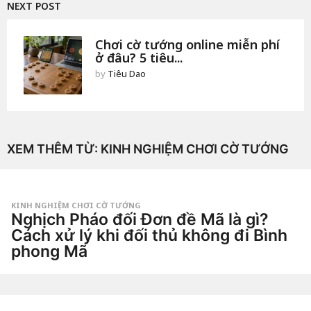
NEXT POST
Chơi cờ tướng online miễn phí
ở đâu? 5 tiêu...
by
Tiêu Dao
XEM THÊM TỪ:
KINH NGHIỆM CHƠI CỜ TƯỚNG
KINH NGHIỆM CHƠI CỜ TƯỚNG
Nghịch Pháo đối Đơn đề Mã là gì?
Cách xử lý khi đối thủ không đi Bình
phong Mã
2
n
g
by
à
Tiêu
y