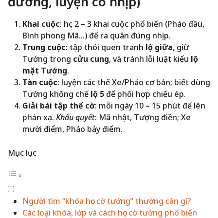
đường, luyện có nhịp)
Khai cuộc
: học 2 – 3 khai cuộc phổ biến (Pháo đầu,
Bình phong Mã…) để ra quân đúng nhịp.
Trung cuộc
: tập thói quen tranh
lộ giữa
, giữ
Tướng trong
cửu cung
, và tránh lỗi luật kiểu
lộ
mặt Tướng
.
Tàn cuộc
: luyện các thế Xe/Pháo cơ bản; biết dùng
Tướng khống chế
lộ 5
để phối hợp chiếu ép.
Giải bài tập thế cờ
: mỗi ngày 10 – 15 phút để lên
phản xạ.
Khẩu quyết
: Mã nhật, Tượng điền; Xe
mười điểm, Pháo bảy điểm.
Mục lục
Người tìm “khóa học cờ tướng” thường cần gì?
Các loại khóa, lớp và cách học cờ tướng phổ biến