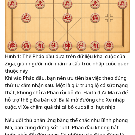
Hình 1: Thế Pháo đầu dựa trên dữ liệu khai cuộc của
Ziga, giúp người mới nhận ra cấu trúc nhập cuộc quen
thuộc này.
Khi vào Pháo đầu, bạn nên ưu tiên ba việc theo đúng
thứ tự cảm nhận sau. Một là giữ trung lộ có sức nặng
thật, không chỉ ra Pháo rồi bỏ đó. Hai là đưa Mã ra để
hỗ trợ thế giữa bàn cờ. Ba là mở đường cho Xe nhập
cuộc, vì Xe chậm quá thì cả bố cục sẽ bị hụt nhịp.
Nếu đối thủ phản ứng bằng thế chắc như Bình phong
Mã, bạn cũng đừng sốt ruột. Pháo đầu không bắt
buộc phải đổi đòn ngay. Có những ván đánh đúng là