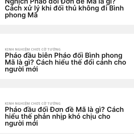
Nghịch Pháo đối Đơn đề Mã là gì?
Cách xử lý khi đối thủ không đi Bình
phong Mã
1
t
u
by
ầ
Tiêu
n
Dao
a
g
KINH NGHIỆM CHƠI CỜ TƯỚNG
o
Pháo đầu biên Pháo đối Bình phong
2
t
Mã là gì? Cách hiểu thế đổi cánh cho
u
người mới
ầ
n
3
a
t
g
u
o
by
ầ
Tiêu
n
Dao
a
g
KINH NGHIỆM CHƠI CỜ TƯỚNG
o
Pháo đầu đối Đơn đề Mã là gì? Cách
3
t
hiểu thế phản nhịp khó chịu cho
u
người mới
ầ
n
3
a