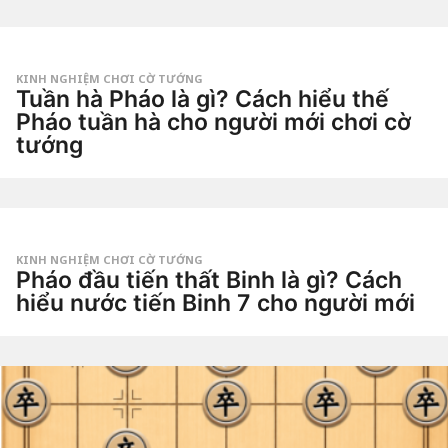
t
g
u
o
by
ầ
Tiêu
n
Dao
a
g
KINH NGHIỆM CHƠI CỜ TƯỚNG
o
Tuần hà Pháo là gì? Cách hiểu thế
3
t
Pháo tuần hà cho người mới chơi cờ
u
tướng
ầ
n
3
a
t
g
u
o
by
ầ
Tiêu
n
Dao
a
g
KINH NGHIỆM CHƠI CỜ TƯỚNG
o
Pháo đầu tiến thất Binh là gì? Cách
4
t
hiểu nước tiến Binh 7 cho người mới
u
ầ
4
n
t
a
u
g
by
ầ
o
Tiêu
n
Dao
a
g
o
4