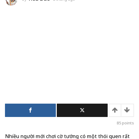
t
u
ầ
n
a
g
o
85
points
Nhiều người mới chơi cờ tướng có một thói quen rất