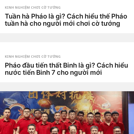
Dao
a
g
KINH NGHIỆM CHƠI CỜ TƯỚNG
o
3
Tuần hà Pháo là gì? Cách hiểu thế Pháo
t
tuần hà cho người mới chơi cờ tướng
u
ầ
3
n
t
a
u
g
by
ầ
o
Tiêu
n
Dao
a
g
KINH NGHIỆM CHƠI CỜ TƯỚNG
o
4
Pháo đầu tiến thất Binh là gì? Cách hiểu
t
nước tiến Binh 7 cho người mới
u
ầ
4
n
t
a
u
g
by
ầ
o
Tiêu
n
Dao
a
g
o
4
t
u
ầ
n