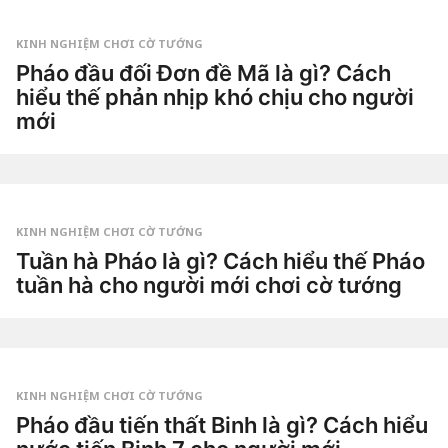
Tiêu
n
Dao
a
g
KINH NGHIỆM CHƠI CỜ TƯỚNG
o
3
Pháo đầu đối Đơn đề Mã là gì? Cách
t
hiểu thế phản nhịp khó chịu cho người
u
ầ
mới
n
a
3
g
t
o
u
by
ầ
Tiêu
n
Dao
a
g
KINH NGHIỆM CHƠI CỜ TƯỚNG
o
3
Tuần hà Pháo là gì? Cách hiểu thế Pháo
t
tuần hà cho người mới chơi cờ tướng
u
ầ
3
n
t
a
u
g
by
ầ
o
Tiêu
n
Dao
a
g
KINH NGHIỆM CHƠI CỜ TƯỚNG
o
4
Pháo đầu tiến thất Binh là gì? Cách hiểu
t