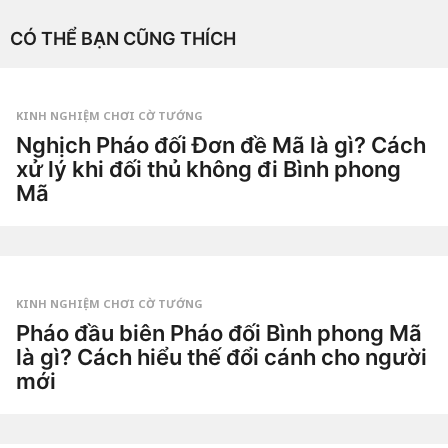
CÓ THỂ BẠN CŨNG THÍCH
KINH NGHIỆM CHƠI CỜ TƯỚNG
Nghịch Pháo đối Đơn đề Mã là gì? Cách
xử lý khi đối thủ không đi Bình phong
Mã
1
t
u
by
ầ
Tiêu
n
Dao
a
g
KINH NGHIỆM CHƠI CỜ TƯỚNG
o
2
Pháo đầu biên Pháo đối Bình phong Mã
t
là gì? Cách hiểu thế đổi cánh cho người
u
ầ
mới
n
a
3
g
t
o
u
by
ầ