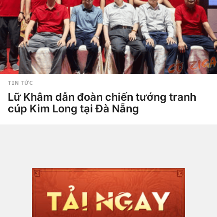
a
g
o
TIN TỨC
Lữ Khâm dẫn đoàn chiến tướng tranh
cúp Kim Long tại Đà Nẵng
1
t
h
by
Hắc
á
Phong
n
g
a
g
o
1
6
g
i
ờ
a