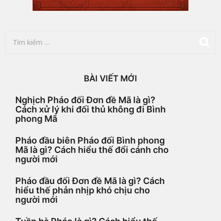
g
o
T
ì
m
k
i
BÀI VIẾT MỚI
ế
m
Nghịch Pháo đối Đơn đề Mã là gì?
c
Cách xử lý khi đối thủ không đi Bình
h
phong Mã
o
:
Pháo đầu biên Pháo đối Bình phong
Mã là gì? Cách hiểu thế đổi cánh cho
người mới
Pháo đầu đối Đơn đề Mã là gì? Cách
hiểu thế phản nhịp khó chịu cho
người mới