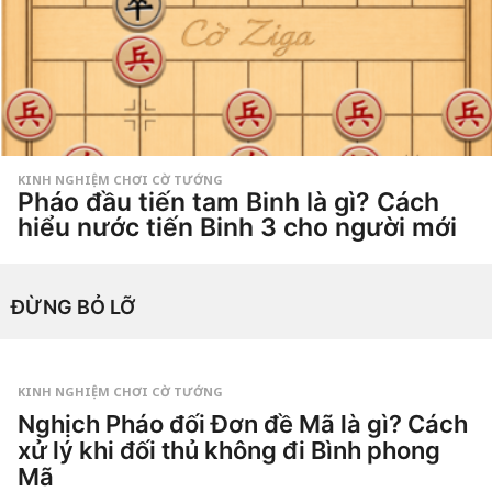
t
u
ầ
n
a
g
o
KINH NGHIỆM CHƠI CỜ TƯỚNG
Pháo đầu tiến tam Binh là gì? Cách
hiểu nước tiến Binh 3 cho người mới
1
t
h
by
á
ĐỪNG BỎ LỠ
Tiêu
n
Dao
g
a
g
o
4
KINH NGHIỆM CHƠI CỜ TƯỚNG
t
Nghịch Pháo đối Đơn đề Mã là gì? Cách
u
ầ
xử lý khi đối thủ không đi Bình phong
n
a
Mã
g