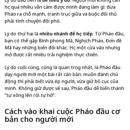
Lý do đầu tiên là
dễ hiểu ý đồ
. Người mới không cần
học quá nhiều vẫn cảm được mình đang làm gì: đưa
Pháo ra chỗ mạnh, tranh trục giữa và buộc đối thủ
phải tính chuyện đối phó.
Lý do thứ hai là
nhiều nhánh để học tiếp
. Từ Pháo đầu,
bạn có thể gặp Bình phong Mã, Nghịch Pháo, Đơn đề
Mã hay những biến đổi khác. Học một cửa vào nhưng
mở được rất nhiều trải nghiệm thực chiến.
Lý do cuối cùng, cũng là quan trọng nhất, là Pháo đầu
dạy người mới một bài rất căn bản: muốn đánh chủ
động thì phải biết vừa ép người, vừa giữ bố cục của
mình. Không giữ được vế sau, Pháo đầu dễ biến thành
“tự xông lên rồi tự hở”.
Cách vào khai cuộc Pháo đầu cơ
bản cho người mới