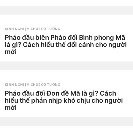
o
1
t
u
by
ầ
Tiêu
n
Dao
a
g
KINH NGHIỆM CHƠI CỜ TƯỚNG
o
2
Pháo đầu biên Pháo đối Bình phong Mã
t
là gì? Cách hiểu thế đổi cánh cho người
u
ầ
mới
n
a
3
g
t
o
u
by
ầ
Tiêu
n
Dao
a
g
KINH NGHIỆM CHƠI CỜ TƯỚNG
o
3
Pháo đầu đối Đơn đề Mã là gì? Cách
t
hiểu thế phản nhịp khó chịu cho người
u
ầ
mới
n
a
3
g
t
o
u
by
ầ
Tiêu
n