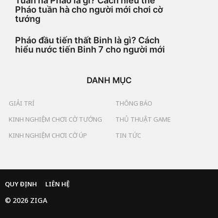
Tuần hà Pháo là gì? Cách hiểu thế
Pháo tuần hà cho người mới chơi cờ
tướng
Pháo đầu tiến thất Binh là gì? Cách
hiểu nước tiến Binh 7 cho người mới
DANH MỤC
GIẢI TRÍ
THÔNG BÁO
KINH NGHIỆM CHƠI CỜ TƯỚNG
THỦ THUẬT GAME
KINH NGHIỆM CHƠI CỜ ÚP
TIN TỨC
QUY ĐỊNH
LIÊN HỆ
© 2026 ZIGA