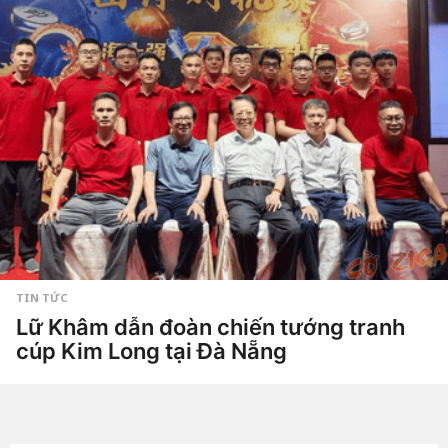
n
Dao
a
g
o
4
t
u
ầ
n
a
g
o
TIN TỨC
Lữ Khâm dẫn đoàn chiến tướng tranh
cúp Kim Long tại Đà Nẵng
1
t
h
by
Hắc
á
Phong
n
g