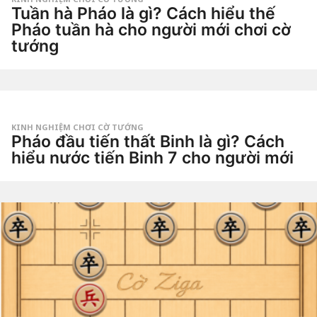
o
Tuần hà Pháo là gì? Cách hiểu thế
3
t
Pháo tuần hà cho người mới chơi cờ
u
tướng
ầ
n
3
a
t
g
u
o
by
ầ
Tiêu
n
Dao
a
g
KINH NGHIỆM CHƠI CỜ TƯỚNG
o
Pháo đầu tiến thất Binh là gì? Cách
4
t
hiểu nước tiến Binh 7 cho người mới
u
ầ
4
n
t
a
u
g
by
ầ
o
Tiêu
n
Dao
a
g
o
4
t
u
ầ
n
a
g