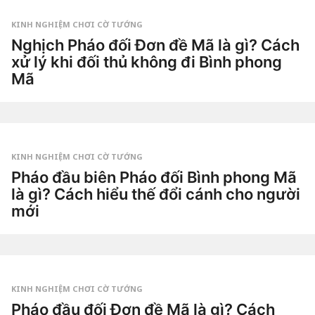
KINH NGHIỆM CHƠI CỜ TƯỚNG
Nghịch Pháo đối Đơn đề Mã là gì? Cách
xử lý khi đối thủ không đi Bình phong
Mã
1
t
u
by
ầ
Tiêu
n
Dao
a
g
KINH NGHIỆM CHƠI CỜ TƯỚNG
o
2
Pháo đầu biên Pháo đối Bình phong Mã
t
là gì? Cách hiểu thế đổi cánh cho người
u
ầ
mới
n
a
3
g
t
o
u
by
ầ
Tiêu
n
Dao
a
g
KINH NGHIỆM CHƠI CỜ TƯỚNG
o
3
Pháo đầu đối Đơn đề Mã là gì? Cách