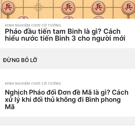
o
KINH NGHIỆM CHƠI CỜ TƯỚNG
Pháo đầu tiến tam Binh là gì? Cách
hiểu nước tiến Binh 3 cho người mới
1
t
h
by
á
ĐỪNG BỎ LỠ
Tiêu
n
Dao
g
a
g
o
4
KINH NGHIỆM CHƠI CỜ TƯỚNG
t
Nghịch Pháo đối Đơn đề Mã là gì? Cách
u
ầ
xử lý khi đối thủ không đi Bình phong
n
a
Mã
g
o
1
t
u
by
ầ
Tiêu
n
Dao
a