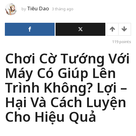
Tiêu Dao
by
3 tháng ago
3
t
h
á
n
g
a
g
119
points
o
Chơi Cờ Tướng Với
Máy Có Giúp Lên
Trình Không? Lợi –
Hại Và Cách Luyện
Cho Hiệu Quả