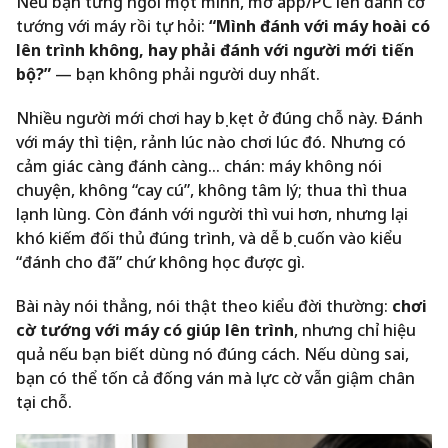
Nếu bạn từng ngồi một mình, mở app/PC lên đánh cờ
tướng với máy rồi tự hỏi:
“Mình đánh với máy hoài có
lên trình không, hay phải đánh với người mới tiến
bộ?”
— bạn không phải người duy nhất.
Nhiều người mới chơi hay bị kẹt ở đúng chỗ này. Đánh
với máy thì tiện, rảnh lúc nào chơi lúc đó. Nhưng có
cảm giác càng đánh càng… chán: máy không nói
chuyện, không “cay cú”, không tâm lý; thua thì thua
lạnh lùng. Còn đánh với người thì vui hơn, nhưng lại
khó kiếm đối thủ đúng trình, và dễ bị cuốn vào kiểu
“đánh cho đã” chứ không học được gì.
Bài này nói thẳng, nói thật theo kiểu đời thường:
chơi
cờ tướng với máy có giúp lên trình
, nhưng chỉ hiệu
quả nếu bạn biết dùng nó đúng cách. Nếu dùng sai,
bạn có thể tốn cả đống ván mà lực cờ vẫn giậm chân
tại chỗ.