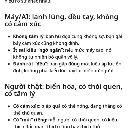
hiểu rõ sự khác nhau:
Máy/AI: lạnh lùng, đều tay, không
có cảm xúc
Không tâm lý:
bạn hù dọa cũng không sợ, bạn gài
bẫy cảm xúc cũng không dính.
Ít sai kiểu “ngớ ngẩn”:
nếu mức máy cao, nó
không tự nhiên bỏ quân vô lý.
Đánh rất “đều”:
bạn gặp đúng một kiểu áp lực ổn
định, không phải kiểu lúc hay lúc dở như người.
Người thật: biến hóa, có thói quen,
có tâm lý
Có cảm xúc:
bị ép quá có thể nóng, đang thắng có
thể chủ quan.
Có “mùi” riêng:
mỗi người có thói quen, có kiểu
thích đổi quân, thích công hay thích thủ.