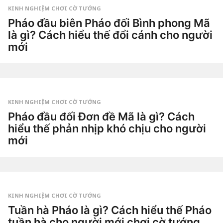
g
KINH NGHIỆM CHƠI CỜ TƯỚNG
o
2
Pháo đầu biên Pháo đối Bình phong Mã
t
là gì? Cách hiểu thế đổi cánh cho người
u
ầ
mới
n
a
3
g
t
o
u
by
ầ
Tiêu
n
Dao
a
g
KINH NGHIỆM CHƠI CỜ TƯỚNG
o
3
Pháo đầu đối Đơn đề Mã là gì? Cách
t
hiểu thế phản nhịp khó chịu cho người
u
ầ
mới
n
a
3
g
t
o
u
by
ầ
Tiêu
n
Dao
a
g
KINH NGHIỆM CHƠI CỜ TƯỚNG
o
3
Tuần hà Pháo là gì? Cách hiểu thế Pháo
t
tuần hà cho người mới chơi cờ tướng
u