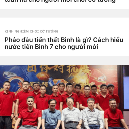
ầ
3
n
t
a
u
g
by
ầ
o
Tiêu
n
Dao
a
g
KINH NGHIỆM CHƠI CỜ TƯỚNG
o
4
Pháo đầu tiến thất Binh là gì? Cách hiểu
t
nước tiến Binh 7 cho người mới
u
ầ
4
n
t
a
u
g
by
ầ
o
Tiêu
n
Dao
a
g
o
4
t
u
ầ
n
a
g
o