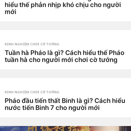
t
hiểu thế phản nhịp khó chịu cho người
u
ầ
mới
n
a
3
g
t
o
u
by
ầ
Tiêu
n
Dao
a
g
KINH NGHIỆM CHƠI CỜ TƯỚNG
o
3
Tuần hà Pháo là gì? Cách hiểu thế Pháo
t
tuần hà cho người mới chơi cờ tướng
u
ầ
3
n
t
a
u
g
by
ầ
o
Tiêu
n
Dao
a
g
KINH NGHIỆM CHƠI CỜ TƯỚNG
o
4
Pháo đầu tiến thất Binh là gì? Cách hiểu
t
nước tiến Binh 7 cho người mới
u
ầ
4
n
t
a
u
g
by
ầ
o
Tiêu