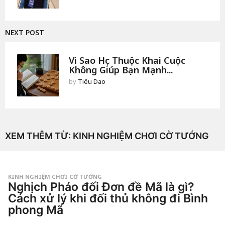
NEXT POST
Vì Sao Học Thuộc Khai Cuộc
Không Giúp Bạn Mạnh...
by
Tiêu Dao
XEM THÊM TỪ:
KINH NGHIỆM CHƠI CỜ TƯỚNG
KINH NGHIỆM CHƠI CỜ TƯỚNG
Nghịch Pháo đối Đơn đề Mã là gì?
Cách xử lý khi đối thủ không đi Bình
phong Mã
1