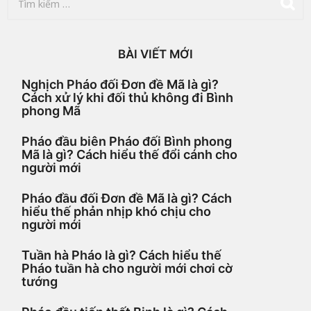
ì
m
k
i
BÀI VIẾT MỚI
ế
m
Nghịch Pháo đối Đơn đề Mã là gì?
c
Cách xử lý khi đối thủ không đi Bình
h
phong Mã
o
:
Pháo đầu biên Pháo đối Bình phong
Mã là gì? Cách hiểu thế đổi cánh cho
người mới
Pháo đầu đối Đơn đề Mã là gì? Cách
hiểu thế phản nhịp khó chịu cho
người mới
Tuần hà Pháo là gì? Cách hiểu thế
Pháo tuần hà cho người mới chơi cờ
tướng