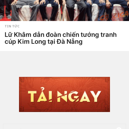
TIN TỨC
Lữ Khâm dẫn đoàn chiến tướng tranh
cúp Kim Long tại Đà Nẵng
1
t
h
by
Hắc
á
Phong
n
g
a
g
o
1
8
g
i
ờ
a
g
o
T