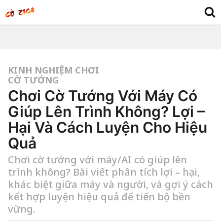
KINH NGHIỆM CHƠI
CỜ TƯỚNG
Chơi Cờ Tướng Với Máy Có
Giúp Lên Trình Không? Lợi –
Hại Và Cách Luyện Cho Hiệu
Quả
Chơi cờ tướng với máy/AI có giúp lên
trình không? Bài viết phân tích lợi – hại,
khác biệt giữa máy và người, và gợi ý cách
kết hợp luyện hiệu quả để tiến bộ bền
vững.