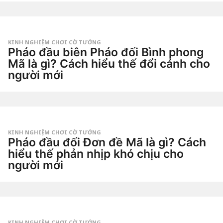
t
u
by
ầ
Tiêu
n
Dao
a
g
KINH NGHIỆM CHƠI CỜ TƯỚNG
o
Pháo đầu biên Pháo đối Bình phong
2
t
Mã là gì? Cách hiểu thế đổi cánh cho
u
người mới
ầ
n
3
a
t
g
u
o
by
ầ
Tiêu
n
Dao
a
g
KINH NGHIỆM CHƠI CỜ TƯỚNG
o
Pháo đầu đối Đơn đề Mã là gì? Cách
3
t
hiểu thế phản nhịp khó chịu cho
u
người mới
ầ
n
3
a
t
g
u
o
by
ầ
Tiêu
n
Dao
a
g
KINH NGHIỆM CHƠI CỜ TƯỚNG