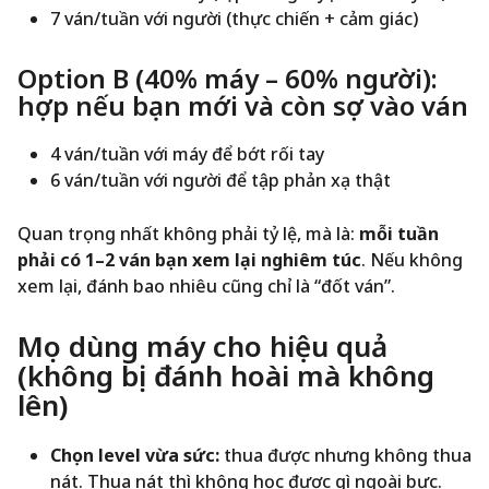
7 ván/tuần với người (thực chiến + cảm giác)
Option B (40% máy – 60% người):
hợp nếu bạn mới và còn sợ vào ván
4 ván/tuần với máy để bớt rối tay
6 ván/tuần với người để tập phản xạ thật
Quan trọng nhất không phải tỷ lệ, mà là:
mỗi tuần
phải có 1–2 ván bạn xem lại nghiêm túc
. Nếu không
xem lại, đánh bao nhiêu cũng chỉ là “đốt ván”.
Mẹo dùng máy cho hiệu quả
(không bị đánh hoài mà không
lên)
Chọn level vừa sức:
thua được nhưng không thua
nát. Thua nát thì không học được gì ngoài bực.