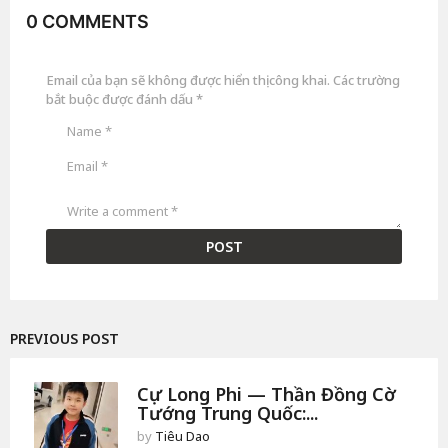
a
0 COMMENTS
g
o
1
8
Email của bạn sẽ không được hiển thị công khai.
Các trường
g
i
bắt buộc được đánh dấu
*
ờ
a
g
o
PREVIOUS POST
Cự Long Phi — Thần Đồng Cờ
Tướng Trung Quốc:...
by
Tiêu Dao