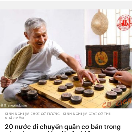
n
ă
by
Hắc
m
Phong
a
g
o
6
n
ă
m
a
g
o
KINH NGHIỆM CHƠI CỜ TƯỚNG
,
KINH NGHIỆM GIẢI CỜ THẾ
NHẬP MÔN
20 nước di chuyển quân cơ bản trong