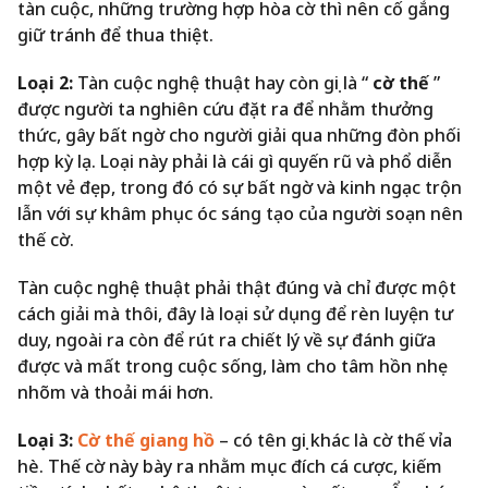
tàn cuộc, những trường hợp hòa cờ thì nên cố gắng
giữ tránh để thua thiệt.
Loại 2:
Tàn cuộc nghệ thuật hay còn gọi là “
cờ thế
”
được người ta nghiên cứu đặt ra để nhằm thưởng
thức, gây bất ngờ cho người giải qua những đòn phối
hợp kỳ lạ. Loại này phải là cái gì quyến rũ và phổ diễn
một vẻ đẹp, trong đó có sự bất ngờ và kinh ngạc trộn
lẫn với sự khâm phục óc sáng tạo của người soạn nên
thế cờ.
Tàn cuộc nghệ thuật phải thật đúng và chỉ được một
cách giải mà thôi, đây là loại sử dụng để rèn luyện tư
duy, ngoài ra còn để rút ra chiết lý về sự đánh giữa
được và mất trong cuộc sống, làm cho tâm hồn nhẹ
nhõm và thoải mái hơn.
Loại 3:
Cờ thế giang hồ
– có tên gọi khác là cờ thế vỉa
hè. Thế cờ này bày ra nhằm mục đích cá cược, kiếm