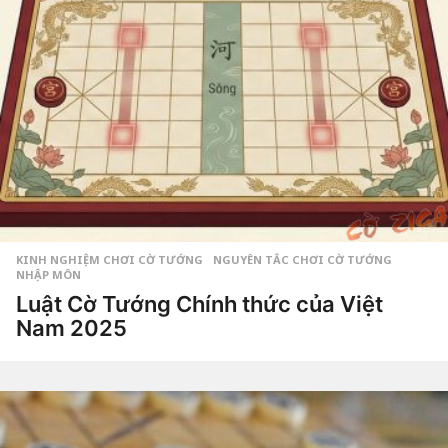
KINH NGHIỆM CHƠI CỜ TƯỚNG
,
NGUYÊN TẮC CHƠI CỜ TƯỚNG
NHẬP MÔN
Luật Cờ Tướng Chính thức của Việt
Nam 2025
7
t
h
by
á
Tiêu
n
Dao
g
a