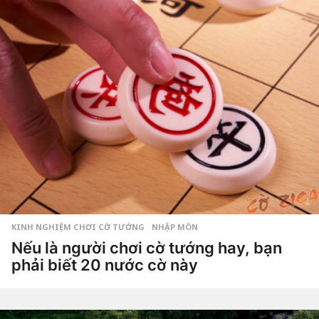
o
6
n
ă
m
a
g
o
KINH NGHIỆM CHƠI CỜ TƯỚNG
,
NHẬP MÔN
Nếu là người chơi cờ tướng hay, bạn
phải biết 20 nước cờ này
7
n
ă
by
Hắc
m