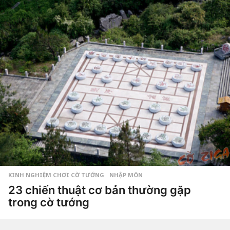
Phong
a
g
o
7
n
ă
m
a
g
o
KINH NGHIỆM CHƠI CỜ TƯỚNG
,
NHẬP MÔN
23 chiến thuật cơ bản thường gặp
trong cờ tướng
7
n
ă