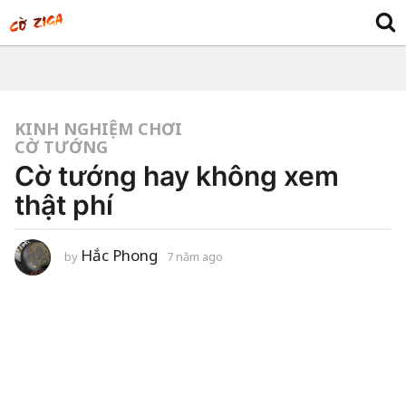
KINH NGHIỆM CHƠI
CỜ TƯỚNG
Cờ tướng hay không xem
thật phí
Hắc Phong
by
7 năm ago
7
n
ă
m
a
g
o