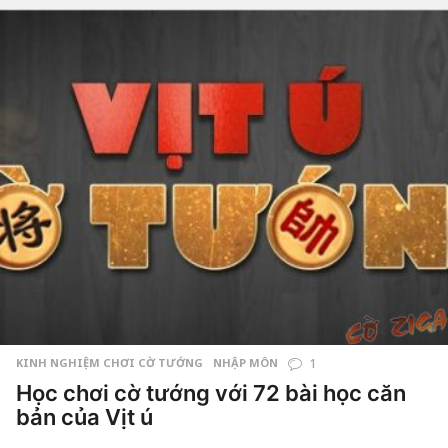
by
Hắc
m
Phong
a
g
o
7
n
ă
m
a
g
o
KINH NGHIỆM CHƠI CỜ TƯỚNG
,
NHẬP MÔN
1
Học chơi cờ tướng với 72 bài học căn
bản của Vịt ú
8