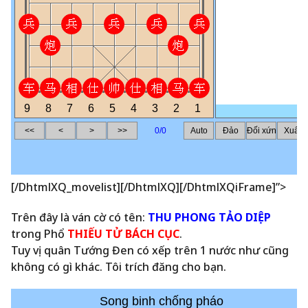
[/DhtmlXQ_movelist][/DhtmlXQ][/DhtmlXQiFrame]”>
Trên đây là ván cờ có tên:
THU PHONG TẢO DIỆP
trong Phổ
THIẾU TỬ BÁCH CỤC
.
Tuy vị quân Tướng Đen có xếp trên 1 nước như cũng
không có gì khác. Tôi trích đăng cho bạn.