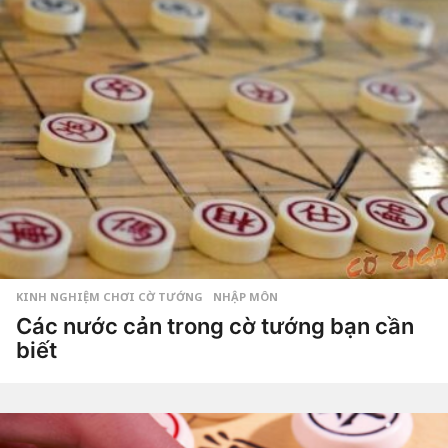
g
o
7
t
h
á
n
g
a
g
o
KINH NGHIỆM CHƠI CỜ TƯỚNG
,
NHẬP MÔN
Các nước cản trong cờ tướng bạn cần
biết
6
n
ă
by
Hắc
m
Phong
a
g