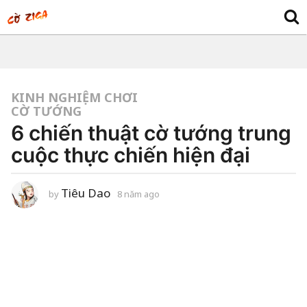
KINH NGHIỆM CHƠI
CỜ TƯỚNG
6 chiến thuật cờ tướng trung
cuộc thực chiến hiện đại
Tiêu Dao
by
8 năm ago
8
n
ă
m
a
g
o