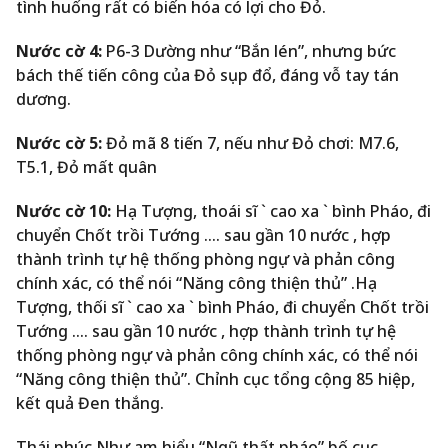
tình huống rất có biến hóa có lợi cho Đỏ.
Nước cờ 4:
P6-3 Dường như “Bắn lén”, nhưng bức
bách thế tiến công của Đỏ sụp đổ, đáng vỗ tay tán
dương.
Nước cờ 5:
Đỏ mã 8 tiến 7, nếu như Đỏ chơi: M7.6,
T5.1, Đỏ mất quân
Nước cờ 10:
Hạ Tượng, thoái sĩ ` cao xa ` bình Pháo, đi
chuyển Chốt trồi Tướng …. sau gần 10 nước , hợp
thành trình tự hệ thống phòng ngự và phản công
chính xác, có thể nói “Năng công thiện thủ” .Hạ
Tượng, thối sĩ ` cao xa ` bình Pháo, đi chuyển Chốt trồi
Tướng …. sau gần 10 nước , hợp thành trình tự hệ
thống phòng ngự và phản công chính xác, có thể nói
“Năng công thiện thủ”. Chỉnh cục tổng cộng 85 hiệp,
kết quả Đen thắng.
Thái phúc Như am hiểu “Ngũ thất pháo” bố cục,