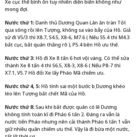
Xe cục thế bình ổn tuy nhiên diễn biến không như
mong đợi.
Nước thứ 1:
Danh thủ Dương Quan Lân ăn tràn Tốt
qua sông rồi lên Tượng, không sa vào bẫy của Hồ. Giả
sử đi V5/3 thì X8.7, S4.5, X8-6, M7.6 ( Nếu S5.4 thì M4.3
bắt cục, bắt quân thắng rõ ), P5.4 bên Hồ ưu thế.
Nước thứ 3:
Hồ đi Xe 8 tấn 6 hơi vội vàng. Có thể sửa
thành Xe 8 tấn 4 thì S6.5, X8-3, X8-6 ( Nếu P8-7 thì
X7.1, V5.7 Hồ đổi Xe lấy Pháo Mã chiếm ưu.
Nước thứ 4, 5:
Hồ tính sai một bước bị Dương khéo
léo lên Tượng bắt chết Mã của Hồ.
Nước thứ 8:
Sau khi bắt được quân có lẽ Dương
không tính toán kĩ đi Pháo 6 tấn 2. Đáng ra vẫn là
nước tiến Pháo nhưng nên cải thành Pháo 6 tấn 1 vẫn
giữ nhiều quân chiếm ưu thế. Vậy là đi bừa một nước,
tất lỡ thời cơ.