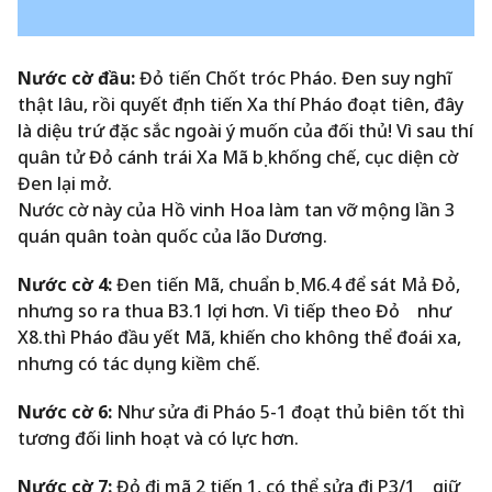
Nước cờ đầu:
Đỏ tiến Chốt tróc Pháo. Đen suy nghĩ
thật lâu, rồi quyết định tiến Xa thí Pháo đoạt tiên, đây
là diệu trứ đặc sắc ngoài ý muốn của đối thủ! Vì sau thí
quân tử Đỏ cánh trái Xa Mã bị khống chế, cục diện cờ
Đen lại mở.
Nước cờ này của Hồ vinh Hoa làm tan vỡ mộng lần 3
quán quân toàn quốc của lão Dương.
Nước cờ 4:
Đen tiến Mã, chuẩn bị M6.4 để sát Mả Đỏ,
nhưng so ra thua B3.1 lợi hơn. Vì tiếp theo Đỏ như
X8.thì Pháo đầu yết Mã, khiến cho không thể đoái xa,
nhưng có tác dụng kiềm chế.
Nước cờ 6:
Như sửa đi Pháo 5-1 đoạt thủ biên tốt thì
tương đối linh hoạt và có lực hơn.
Nước cờ 7:
Đỏ đi mã 2 tiến 1, có thể sửa đi P3/1 giữ