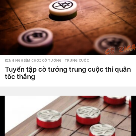
KINH NGHIỆM CHƠI CỜ TƯỚNG
,
TRUNG CUỘC
Tuyển tập cờ tướng trung cuộc thí quân
tốc thắng
6
n
ă
by
Hắc
m
Phong
a
g
o
6
n
ă
m
a
g