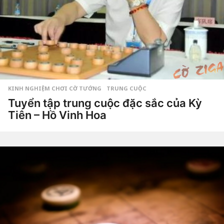
KINH NGHIỆM CHƠI CỜ TƯỚNG
,
TRUNG CUỘC
Tuyển tập trung cuộc đặc sắc của Kỳ
Tiên – Hồ Vinh Hoa
6
n
ă
by
Hắc
m
Phong
a
g
o
6
n
ă
m
a
g
o