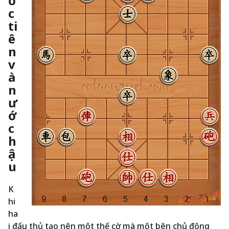
ớ
c
ti
ê
n
v
à
n
ư
ớ
c
h
ậ
u
K
hi
ha
i đấu thủ tạo nên một thế cờ mà một bên chủ động