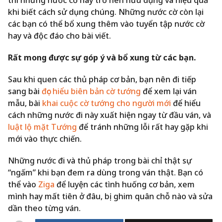
thì những nước cờ này trở nên hữu dụng và hiệu quả
khi biết cách sử dụng chúng. Những nước cờ còn lại
các bạn có thể bổ xung thêm vào tuyển tập nước cờ
hay và độc đáo cho bài viết.
Rất mong được sự góp ý và bổ xung từ các bạn.
Sau khi quen các thủ pháp cơ bản, bạn nên đi tiếp
sang bài
đọc hiểu biên bản cờ tướng
để xem lại ván
mẫu, bài
khai cuộc cờ tướng cho người mới
để hiểu
cách những nước đi này xuất hiện ngay từ đầu ván, và
luật lộ mặt Tướng
để tránh những lỗi rất hay gặp khi
mới vào thực chiến.
Những nước đi và thủ pháp trong bài chỉ thật sự
“ngấm” khi bạn đem ra dùng trong ván thật. Bạn có
thể vào
Ziga
để luyện các tình huống cơ bản, xem
mình hay mất tiên ở đâu, bị ghim quân chỗ nào và sửa
dần theo từng ván.