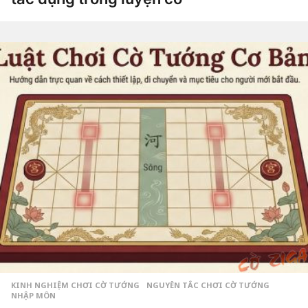
6
t
h
by
á
Tiêu
n
Dao
g
a
g
o
3
t
h
á
n
g
a
g
o
KINH NGHIỆM CHƠI CỜ TƯỚNG
,
NGUYÊN TẮC CHƠI CỜ TƯỚNG
NHẬP MÔN