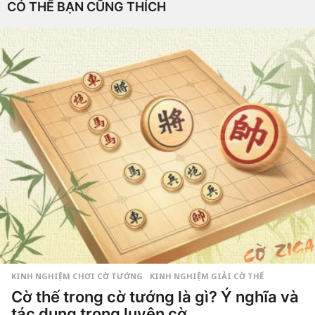
CÓ THỂ BẠN CŨNG THÍCH
KINH NGHIỆM CHƠI CỜ TƯỚNG
,
KINH NGHIỆM GIẢI CỜ THẾ
Cờ thế trong cờ tướng là gì? Ý nghĩa và
tác dụng trong luyện cờ