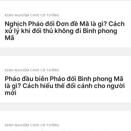
KINH NGHIỆM CHƠI CỜ TƯỚNG
Nghịch Pháo đối Đơn đề Mã là gì? Cách
xử lý khi đối thủ không đi Bình phong
Mã
2
n
g
by
à
Tiêu
y
Dao
a
g
KINH NGHIỆM CHƠI CỜ TƯỚNG
o
5
Pháo đầu biên Pháo đối Bình phong Mã
n
là gì? Cách hiểu thế đổi cánh cho người
g
à
mới
y
a
2
g
t
o
u
by
ầ
Tiêu
n
Dao
a
g
KINH NGHIỆM CHƠI CỜ TƯỚNG
o