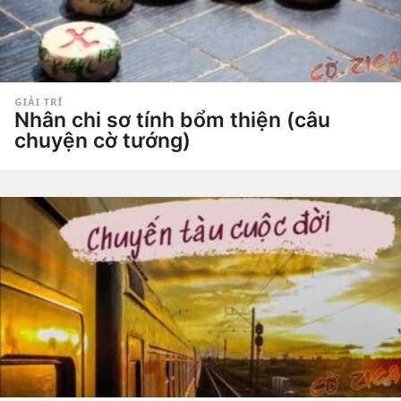
GIẢI TRÍ
Nhân chi sơ tính bổm thiện (câu
chuyện cờ tướng)
4
n
ă
by
Hắc
m
Phong
a
g
o
4
n
ă
m
a
g
o