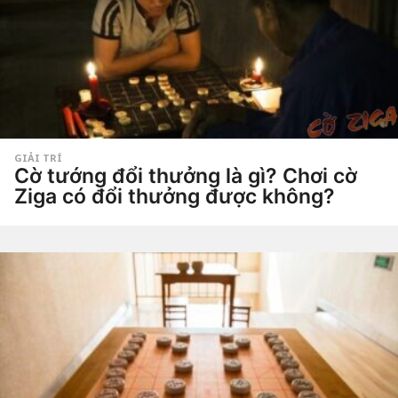
n
ă
m
a
g
o
GIẢI TRÍ
Cờ tướng đổi thưởng là gì? Chơi cờ
Ziga có đổi thưởng được không?
5
n
ă
by
Hắc
m
Phong
a
g
o
5
n
ă
m
a
g
o