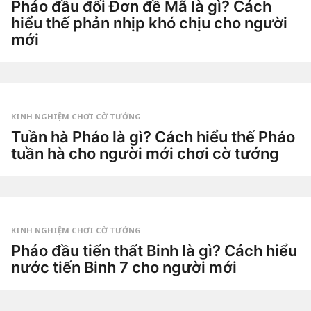
2
Pháo đầu đối Đơn đề Mã là gì? Cách
t
hiểu thế phản nhịp khó chịu cho người
u
ầ
mới
n
a
2
g
t
o
u
by
ầ
Tiêu
n
Dao
a
g
KINH NGHIỆM CHƠI CỜ TƯỚNG
o
2
Tuần hà Pháo là gì? Cách hiểu thế Pháo
t
tuần hà cho người mới chơi cờ tướng
u
ầ
2
n
t
a
u
g
by
ầ
o
Tiêu
n
Dao
a
g
KINH NGHIỆM CHƠI CỜ TƯỚNG
o
3
Pháo đầu tiến thất Binh là gì? Cách hiểu
t
nước tiến Binh 7 cho người mới
u
ầ
3
n
t
a
u
g
by