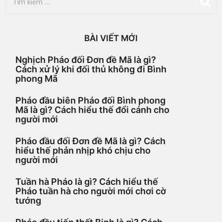
ì
m
k
i
BÀI VIẾT MỚI
ế
m
Nghịch Pháo đối Đơn đề Mã là gì?
c
Cách xử lý khi đối thủ không đi Bình
h
phong Mã
o
:
Pháo đầu biên Pháo đối Bình phong
Mã là gì? Cách hiểu thế đổi cánh cho
người mới
Pháo đầu đối Đơn đề Mã là gì? Cách
hiểu thế phản nhịp khó chịu cho
người mới
Tuần hà Pháo là gì? Cách hiểu thế
Pháo tuần hà cho người mới chơi cờ
tướng