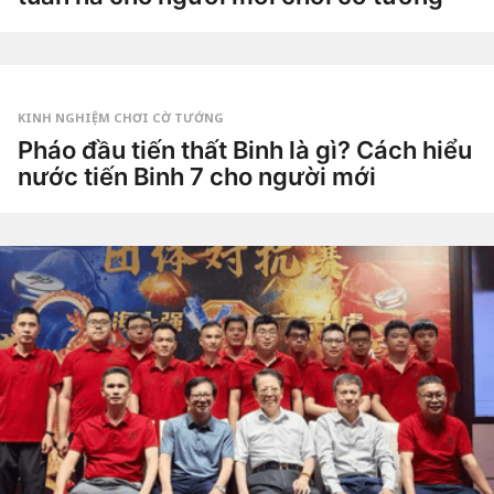
ầ
2
n
t
a
u
g
by
ầ
o
Tiêu
n
Dao
a
g
KINH NGHIỆM CHƠI CỜ TƯỚNG
o
3
Pháo đầu tiến thất Binh là gì? Cách hiểu
t
nước tiến Binh 7 cho người mới
u
ầ
3
n
t
a
u
g
by
ầ
o
Tiêu
n
Dao
a
g
o
3
t
u
ầ
n
a
g
o