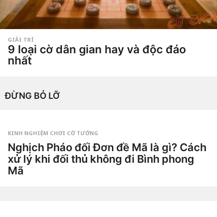
GIẢI TRÍ
9 loại cờ dân gian hay và độc đáo
nhất
5
n
ă
by
Hắc
m
ĐỪNG BỎ LỠ
Phong
a
g
o
5
n
ă
KINH NGHIỆM CHƠI CỜ TƯỚNG
m
Nghịch Pháo đối Đơn đề Mã là gì? Cách
a
g
xử lý khi đối thủ không đi Bình phong
o
Mã
2
n
g
by
à
Tiêu
y
Dao
a