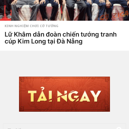
KINH NGHIỆM CHƠI CỜ TƯỚNG
Lữ Khâm dẫn đoàn chiến tướng tranh
cúp Kim Long tại Đà Nẵng
4
t
u
by
Hắc
ầ
Phong
n
a
g
o
4
t
u
ầ
n
a
g
o
T