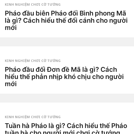
g
KINH NGHIỆM CHƠI CỜ TƯỚNG
o
5
Pháo đầu biên Pháo đối Bình phong Mã
n
là gì? Cách hiểu thế đổi cánh cho người
g
à
mới
y
a
2
g
t
o
u
by
ầ
Tiêu
n
Dao
a
g
KINH NGHIỆM CHƠI CỜ TƯỚNG
o
2
Pháo đầu đối Đơn đề Mã là gì? Cách
t
hiểu thế phản nhịp khó chịu cho người
u
ầ
mới
n
a
2
g
t
o
u
by
ầ
Tiêu
n
Dao
a
g
KINH NGHIỆM CHƠI CỜ TƯỚNG
o
2
Tuần hà Pháo là gì? Cách hiểu thế Pháo
t
tuần hà cho người mới chơi cờ tướng
u