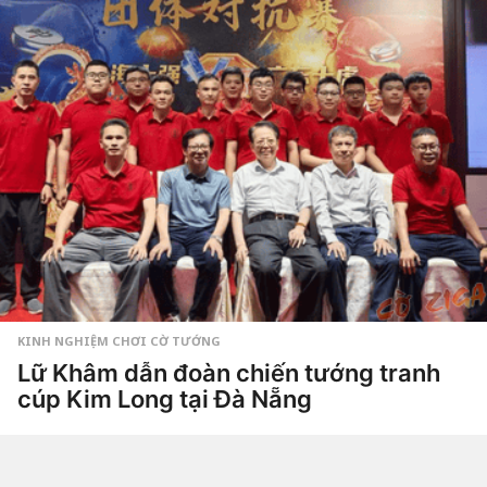
ầ
o
Tiêu
n
Dao
a
g
o
3
t
u
ầ
n
a
g
o
KINH NGHIỆM CHƠI CỜ TƯỚNG
Lữ Khâm dẫn đoàn chiến tướng tranh
cúp Kim Long tại Đà Nẵng
4
t
u
by
Hắc
ầ
Phong
n