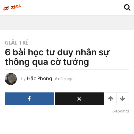
GIẢI TRÍ
6 bài học tư duy nhân sự
thông qua cờ tướng
Hắc Phong
by
6 năm ago
6
n
ă
m
a
g
o
64
points