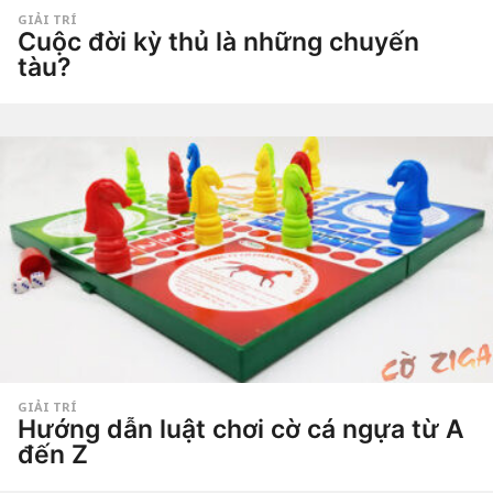
GIẢI TRÍ
Cuộc đời kỳ thủ là những chuyến
tàu?
5
n
ă
by
Hắc
m
Phong
a
g
o
5
n
ă
m
a
g
o
GIẢI TRÍ
Hướng dẫn luật chơi cờ cá ngựa từ A
đến Z
5