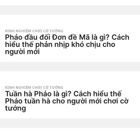
3
a
t
g
u
o
by
ầ
Tiêu
n
Dao
a
g
KINH NGHIỆM CHƠI CỜ TƯỚNG
o
Pháo đầu đối Đơn đề Mã là gì? Cách
3
t
hiểu thế phản nhịp khó chịu cho
u
người mới
ầ
n
3
a
t
g
u
o
by
ầ
Tiêu
n
Dao
a
g
KINH NGHIỆM CHƠI CỜ TƯỚNG
o
Tuần hà Pháo là gì? Cách hiểu thế
3
t
Pháo tuần hà cho người mới chơi cờ
u
tướng
ầ
n
4
a
t
g
u
o
by
ầ
Tiêu
n
Dao
a