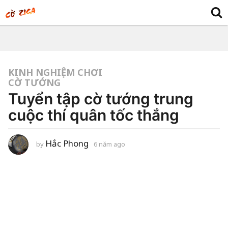
KINH NGHIỆM CHƠI
CỜ TƯỚNG
Tuyển tập cờ tướng trung
cuộc thí quân tốc thắng
Hắc Phong
by
6 năm ago
6
n
ă
m
a
g
o