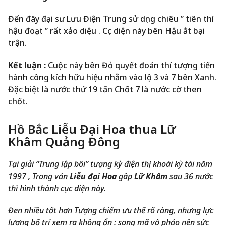
Đến đây đại sư Lưu Điện Trung sử dụng chiêu ” tiên thí
hậu đoạt ” rất xảo diệu . Cục diện này bên Hậu ắt bại
trận.
Kết luận :
Cuộc này bên Đỏ quyết đoán thí tượng tiến
hành công kích hữu hiệu nhằm vào lộ 3 và 7 bên Xanh.
Đặc biệt là nước thứ 19 tấn Chốt 7 là nước cờ then
chốt.
Hồ Bắc Liễu Đại Hoa thua Lữ
Khâm Quảng Đông
Tại giải “Trung lập bôi” tượng kỳ điện thị khoái kỳ tái năm
1997 , Trong ván
Liễu đại Hoa
gâp
Lữ Khâm
sau 36 nước
thì hình thành cục diện này.
Đen nhiều tốt hơn Tượng chiếm ưu thế rõ ràng, nhưng lực
lượng bố trí xem ra không ổn : song mã vô pháo nên sức