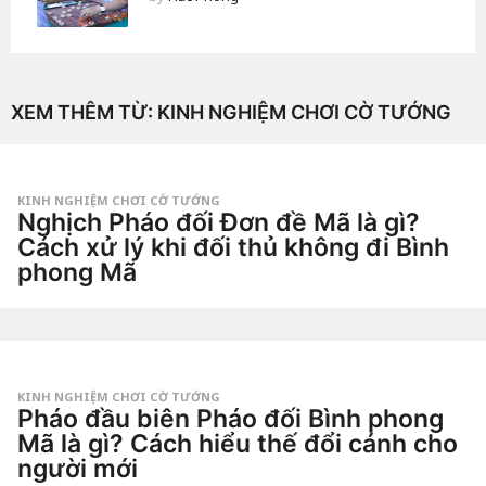
XEM THÊM TỪ:
KINH NGHIỆM CHƠI CỜ TƯỚNG
KINH NGHIỆM CHƠI CỜ TƯỚNG
Nghịch Pháo đối Đơn đề Mã là gì?
Cách xử lý khi đối thủ không đi Bình
phong Mã
2
t
u
by
ầ
Tiêu
n
Dao
a
g
KINH NGHIỆM CHƠI CỜ TƯỚNG
o
Pháo đầu biên Pháo đối Bình phong
2
t
Mã là gì? Cách hiểu thế đổi cánh cho
u
người mới
ầ
n