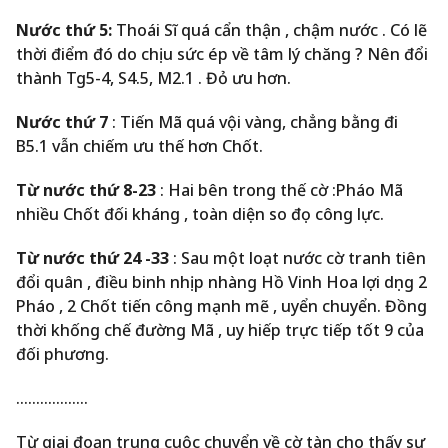
Nước thứ 5:
Thoái Sĩ quá cẩn thận , chậm nước . Có lẽ
thời điểm đó do chịu sức ép về tâm lý chăng ? Nên đổi
thành Tg5-4, S4.5, M2.1 . Đỏ ưu hơn.
Nước thứ 7
: Tiến Mã quá vội vàng, chẳng bằng đi
B5.1 vẫn chiếm ưu thế hơn Chốt.
Từ nước thứ 8-23
: Hai bên trong thế cờ :Pháo Mã
nhiều Chốt đối kháng , toàn diện so đọ công lực.
Từ nước thứ 24 -33
: Sau một loạt nước cờ tranh tiên
đổi quân , điều binh nhịp nhàng Hồ Vinh Hoa lợi dụng 2
Pháo , 2 Chốt tiến công mạnh mẽ , uyển chuyển. Đồng
thời khống chế đường Mã , uy hiếp trực tiếp tốt 9 của
đối phương.
………………
Từ giai đoạn trung cuộc chuyển về cờ tàn cho thấy sự