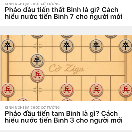
g
KINH NGHIỆM CHƠI CỜ TƯỚNG
o
Pháo đầu tiến thất Binh là gì? Cách
4
t
hiểu nước tiến Binh 7 cho người mới
u
ầ
4
n
t
a
u
g
by
ầ
o
Tiêu
n
Dao
a
g
o
4
t
u
ầ
n
a
g
o
KINH NGHIỆM CHƠI CỜ TƯỚNG
Pháo đầu tiến tam Binh là gì? Cách
hiểu nước tiến Binh 3 cho người mới
1
t