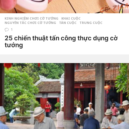
KINH NGHIỆM CHƠI CỜ TƯỚNG
,
KHAI CUỘC
NGUYÊN TẮC CHƠI CỜ TƯỚNG
TÀN CUỘC
TRUNG CUỘC
1
25 chiến thuật tấn công thực dụng cờ
tướng
8
n
ă
by
Hắc
m
Phong
a
g
o
8
n
ă
m
a
g
o