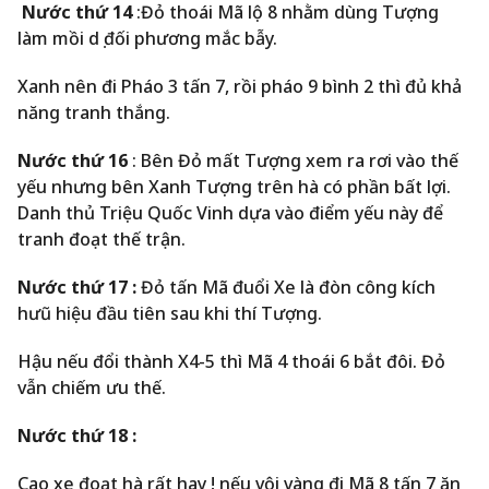
Nước thứ 14
:Đỏ thoái Mã lộ 8 nhằm dùng Tượng
làm mồi dụ đối phương mắc bẫy.
Xanh nên đi Pháo 3 tấn 7, rồi pháo 9 bình 2 thì đủ khả
năng tranh thắng.
Nước thứ 16
: Bên Đỏ mất Tượng xem ra rơi vào thế
yếu nhưng bên Xanh Tượng trên hà có phần bất lợi.
Danh thủ Triệu Quốc Vinh dựa vào điểm yếu này để
tranh đoạt thế trận.
Nước thứ 17 :
Đỏ tấn Mã đuổi Xe là đòn công kích
hưũ hiệu đầu tiên sau khi thí Tượng.
Hậu nếu đổi thành X4-5 thì Mã 4 thoái 6 bắt đôi. Đỏ
vẫn chiếm ưu thế.
Nước thứ 18 :
Cao xe đoạt hà rất hay ! nếu vội vàng đi Mã 8 tấn 7 ăn