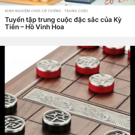
KINH NGHIỆM CHƠI CỜ TƯỚNG
,
TRUNG CUỘC
Tuyển tập trung cuộc đặc sắc của Kỳ
Tiên – Hồ Vinh Hoa
6
n
ă
by
Hắc
m
Phong
a
g
o
6
n
ă
m
a
g
o