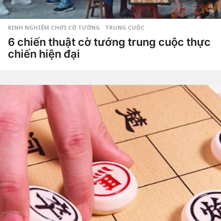
KINH NGHIỆM CHƠI CỜ TƯỚNG
,
TRUNG CUỘC
6 chiến thuật cờ tướng trung cuộc thực
chiến hiện đại
8
n
ă
by
m
Tiêu
a
Dao
g
o
8
n
ă
m
a
g
o