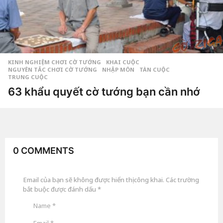
KINH NGHIỆM CHƠI CỜ TƯỚNG
,
KHAI CUỘC
NGUYÊN TẮC CHƠI CỜ TƯỚNG
NHẬP MÔN
TÀN CUỘC
TRUNG CUỘC
63 khẩu quyết cờ tướng bạn cần nhớ
8
n
ă
by
Bắc
m
Phương
a
Kỳ Viện
g
o
0 COMMENTS
8
n
ă
m
Email của bạn sẽ không được hiển thị công khai.
Các trường
a
g
bắt buộc được đánh dấu
*
o