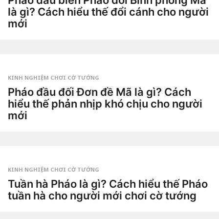
Pháo đầu biên Pháo đối Bình phong Mã
t
là gì? Cách hiểu thế đổi cánh cho người
u
ầ
mới
n
a
3
g
t
o
u
by
ầ
Tiêu
n
Dao
a
g
KINH NGHIỆM CHƠI CỜ TƯỚNG
o
3
Pháo đầu đối Đơn đề Mã là gì? Cách
t
hiểu thế phản nhịp khó chịu cho người
u
ầ
mới
n
a
3
g
t
o
u
by
ầ
Tiêu
n
Dao
a
g
KINH NGHIỆM CHƠI CỜ TƯỚNG
o
3
Tuần hà Pháo là gì? Cách hiểu thế Pháo
t
tuần hà cho người mới chơi cờ tướng
u
ầ
3
n
t
a