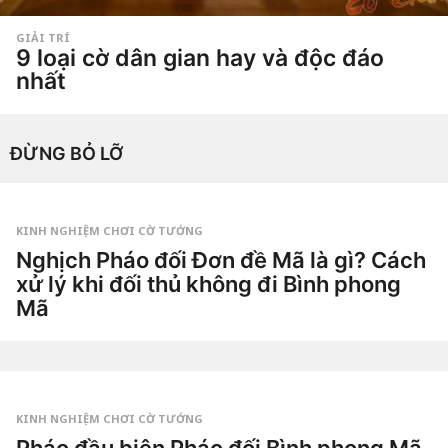
GIẢI TRÍ
9 loại cờ dân gian hay và độc đáo
nhất
5
n
ă
by
Hắc
m
ĐỪNG BỎ LỠ
Phong
a
g
o
5
n
ă
KINH NGHIỆM CHƠI CỜ TƯỚNG
m
Nghịch Pháo đối Đơn đề Mã là gì? Cách
a
g
xử lý khi đối thủ không đi Bình phong
o
Mã
1
t
u
by
ầ
Tiêu
n
Dao
a
g
KINH NGHIỆM CHƠI CỜ TƯỚNG
o
2