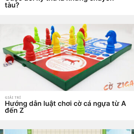
tàu?
5
n
ă
by
Hắc
m
Phong
a
g
o
5
n
ă
m
a
g
o
GIẢI TRÍ
Hướng dẫn luật chơi cờ cá ngựa từ A
đến Z
5
n
ă
by
Hắc
m
Phong