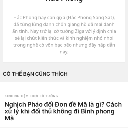
Hắc Phong hay còn gọi là (Hắc Phong Song Sát),
đã từng lừng danh chốn giang hồ đã mai danh
ẩn tính. Nay trở lại cờ tướng Ziga với ý định chia
sẻ lại chút kiến thức và kinh nghiệm nhỏ nhoi
trong nghề cờ vốn bạc bẽo nhưng đầy hấp dẫn
này.
CÓ THỂ BẠN CŨNG THÍCH
KINH NGHIỆM CHƠI CỜ TƯỚNG
Nghịch Pháo đối Đơn đề Mã là gì? Cách
xử lý khi đối thủ không đi Bình phong
Mã
1