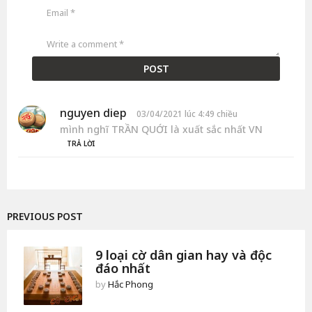
nguyen diep
v
03/04/2021 lúc 4:49 chiều
i
mình nghĩ TRẦN QUỚI là xuất sắc nhất VN
ế
TRẢ LỜI
t
:
PREVIOUS POST
9 loại cờ dân gian hay và độc
đáo nhất
by
Hắc Phong