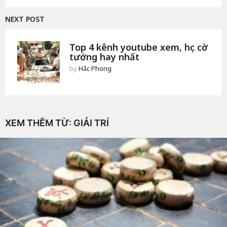
NEXT POST
Top 4 kênh youtube xem, học cờ
tướng hay nhất
by
Hắc Phong
XEM THÊM TỪ:
GIẢI TRÍ