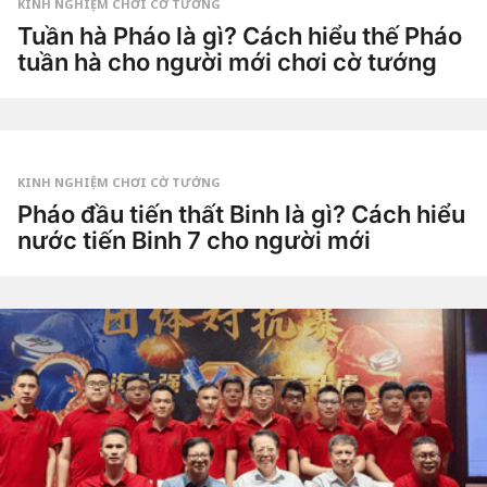
g
KINH NGHIỆM CHƠI CỜ TƯỚNG
o
3
Tuần hà Pháo là gì? Cách hiểu thế Pháo
t
tuần hà cho người mới chơi cờ tướng
u
ầ
3
n
t
a
u
g
by
ầ
o
Tiêu
n
Dao
a
g
KINH NGHIỆM CHƠI CỜ TƯỚNG
o
4
Pháo đầu tiến thất Binh là gì? Cách hiểu
t
nước tiến Binh 7 cho người mới
u
ầ
4
n
t
a
u
g
by
ầ
o
Tiêu
n
Dao
a
g
o
4
t
u
ầ
n
a
g