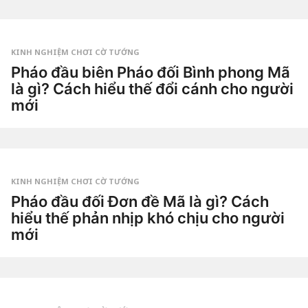
t
u
by
ầ
Tiêu
n
Dao
a
g
KINH NGHIỆM CHƠI CỜ TƯỚNG
o
2
Pháo đầu biên Pháo đối Bình phong Mã
t
là gì? Cách hiểu thế đổi cánh cho người
u
ầ
mới
n
a
3
g
t
o
u
by
ầ
Tiêu
n
Dao
a
g
KINH NGHIỆM CHƠI CỜ TƯỚNG
o
3
Pháo đầu đối Đơn đề Mã là gì? Cách
t
hiểu thế phản nhịp khó chịu cho người
u
ầ
mới
n
a
3
g
t
o
u
by
ầ
Tiêu
n
Dao
a