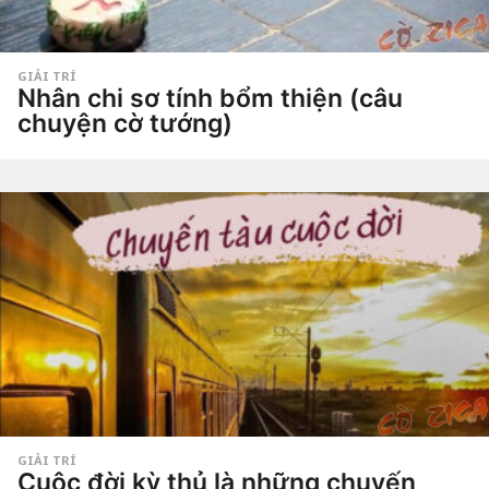
GIẢI TRÍ
Nhân chi sơ tính bổm thiện (câu
chuyện cờ tướng)
4
n
ă
by
Hắc
m
Phong
a
g
o
4
n
ă
m
a
g
o
GIẢI TRÍ
Cuộc đời kỳ thủ là những chuyến