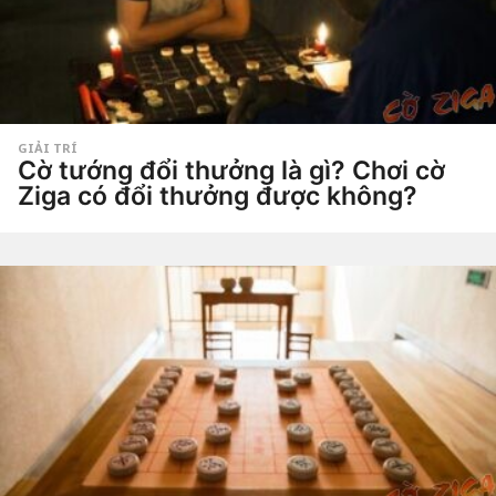
a
g
o
GIẢI TRÍ
Cờ tướng đổi thưởng là gì? Chơi cờ
Ziga có đổi thưởng được không?
5
n
ă
by
Hắc
m
Phong
a
g
o
5
n
ă
m
a
g
o