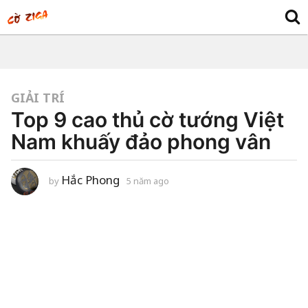
GIẢI TRÍ
Top 9 cao thủ cờ tướng Việt
Nam khuấy đảo phong vân
Hắc Phong
by
5 năm ago
5
n
ă
m
a
g
o