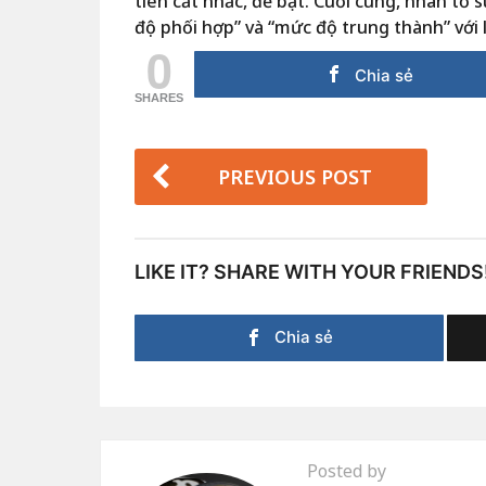
tiên cất nhắc, đề bạt. Cuối cùng, nhân tố 
độ phối hợp” và “mức độ trung thành” với 
0
Chia sẻ
SHARES
PREVIOUS POST
LIKE IT? SHARE WITH YOUR FRIENDS
Chia sẻ
Posted by