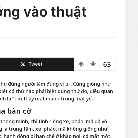
ớng vào thuật
T
ì
m
k
i
63
ế
Tweet
m
c
h
chọn đúng người làm đúng vị trí. Cũng giống như
o
iết có thứ nào phải biết dùng thứ đó, điều quan
:
hính là “tìm thấy mặt mạnh trong mặt yếu”.
ủa bàn cờ
thông minh, chỉ tính riêng xe, pháo, mã đã vô
g là trung tâm, xe, pháo, mã không giống như
t, hành động bị hạn chế ở khắp nơi, có mất một