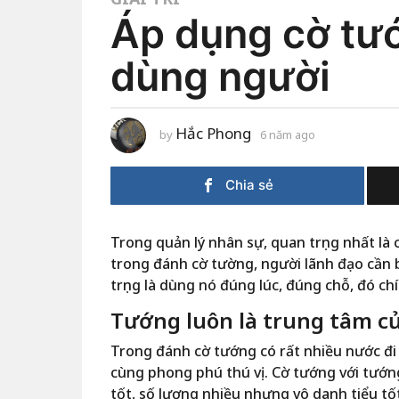
Áp dụng cờ tư
dùng người
Hắc Phong
by
6 năm ago
6
n
ă
m
Chia sẻ
a
g
o
Trong quản lý nhân sự, quan trọng nhất là 
trong đánh cờ tường, người lãnh đạo cần b
trọng là dùng nó đúng lúc, đúng chỗ, đó c
Tướng luôn là trung tâm c
Trong đánh cờ tướng có rất nhiều nước đi 
cùng phong phú thú vị. Cờ tướng với tướn
tốt, số lượng nhiều nhưng vô danh tiểu tố