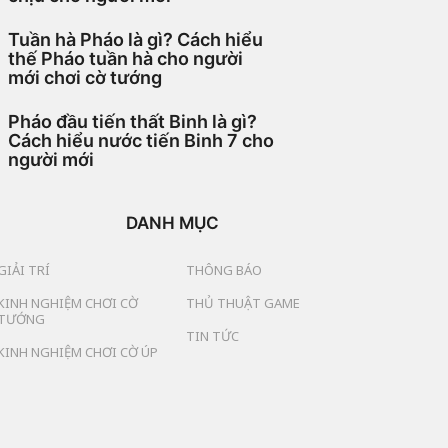
Tuần hà Pháo là gì? Cách hiểu
thế Pháo tuần hà cho người
mới chơi cờ tướng
Pháo đầu tiến thất Binh là gì?
Cách hiểu nước tiến Binh 7 cho
người mới
DANH MỤC
GIẢI TRÍ
THÔNG BÁO
KINH NGHIỆM CHƠI CỜ
THỦ THUẬT GAME
TƯỚNG
TIN TỨC
KINH NGHIỆM CHƠI CỜ ÚP