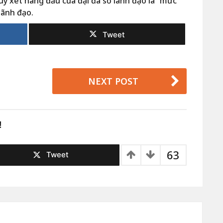
suy xét hàng đầu của đại đa số lãnh đạo là “mức
lãnh đạo.
Tweet
NEXT POST
!
63
Tweet