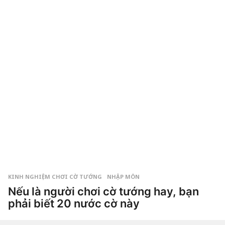
m
Phong
a
g
o
7
n
ă
m
a
g
o
KINH NGHIỆM CHƠI CỜ TƯỚNG
,
NHẬP MÔN
Nếu là người chơi cờ tướng hay, bạn
phải biết 20 nước cờ này
7
n