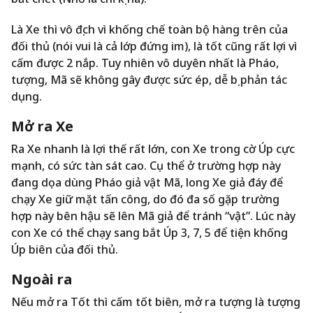
Là Xe thì vô địch vì khống chế toàn bộ hàng trên của
đối thủ (nói vui là cả lớp đứng im), là tốt cũng rất lợi vì
cấm được 2 nắp. Tuy nhiên vô duyên nhất là Pháo,
tượng, Mã sẽ không gây được sức ép, dễ bị phản tác
dụng.
Mở ra Xe
Ra Xe nhanh là lợi thế rất lớn, con Xe trong cờ Úp cực
mạnh, có sức tàn sát cao. Cụ thể ở trường hợp này
đang dọa dùng Pháo giả vật Mã, long Xe giả đáy để
chạy Xe giữ mặt tấn công, do đó đa số gặp trường
hợp này bên hậu sẽ lên Mã giả để tránh “vật”. Lúc này
con Xe có thể chạy sang bắt Úp 3, 7, 5 để tiện khống
Úp biên của đối thủ.
Ngoài ra
Nếu mở ra Tốt thì cấm tốt biên, mở ra tượng là tượng