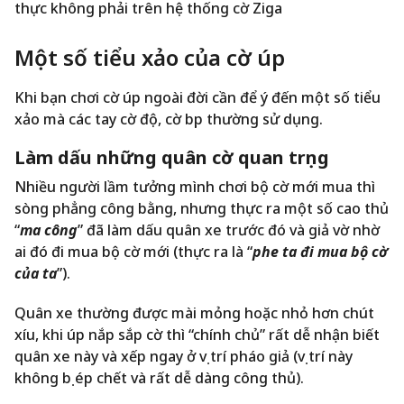
thực không phải trên hệ thống cờ Ziga
Một số tiểu xảo của cờ úp
Khi bạn chơi cờ úp ngoài đời cần để ý đến một số tiểu
xảo mà các tay cờ độ, cờ bịp thường sử dụng.
Làm dấu những quân cờ quan trọng
Nhiều người lầm tưởng mình chơi bộ cờ mới mua thì
sòng phẳng công bằng, nhưng thực ra một số cao thủ
“
ma công
” đã làm dấu quân xe trước đó và giả vờ nhờ
ai đó đi mua bộ cờ mới (thực ra là “
phe ta đi mua bộ cờ
của ta
”).
Quân xe thường được mài mỏng hoặc nhỏ hơn chút
xíu, khi úp nắp sắp cờ thì “chính chủ” rất dễ nhận biết
quân xe này và xếp ngay ở vị trí pháo giả (vị trí này
không bị ép chết và rất dễ dàng công thủ).