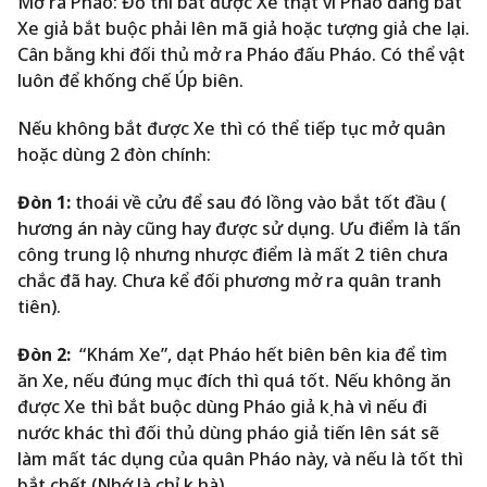
Mở ra Pháo: Đỏ thì bắt được Xe thật vì Pháo đang bắt
Xe giả bắt buộc phải lên mã giả hoặc tượng giả che lại.
Cân bằng khi đối thủ mở ra Pháo đấu Pháo. Có thể vật
luôn để khống chế Úp biên.
Nếu không bắt được Xe thì có thể tiếp tục mở quân
hoặc dùng 2 đòn chính:
Đòn 1:
thoái về cửu để sau đó lồng vào bắt tốt đầu (
hương án này cũng hay được sử dụng. Ưu điểm là tấn
công trung lộ nhưng nhược điểm là mất 2 tiên chưa
chắc đã hay. Chưa kể đối phương mở ra quân tranh
tiên).
Đòn 2:
“Khám Xe”, dạt Pháo hết biên bên kia để tìm
ăn Xe, nếu đúng mục đích thì quá tốt. Nếu không ăn
được Xe thì bắt buộc dùng Pháo giả kị hà vì nếu đi
nước khác thì đối thủ dùng pháo giả tiến lên sát sẽ
làm mất tác dụng của quân Pháo này, và nếu là tốt thì
bắt chết (Nhớ là chỉ kị hà).