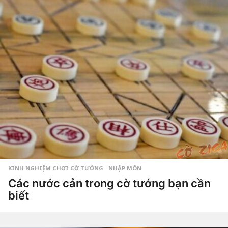
Dao
g
a
g
o
7
t
h
á
n
g
a
g
o
KINH NGHIỆM CHƠI CỜ TƯỚNG
,
NHẬP MÔN
Các nước cản trong cờ tướng bạn cần
biết
6
n
ă
by
Hắc