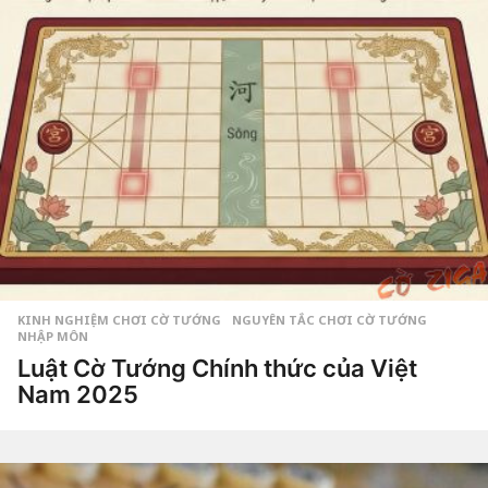
KINH NGHIỆM CHƠI CỜ TƯỚNG
,
NGUYÊN TẮC CHƠI CỜ TƯỚNG
NHẬP MÔN
Luật Cờ Tướng Chính thức của Việt
Nam 2025
7
t
h
by
á
Tiêu
n