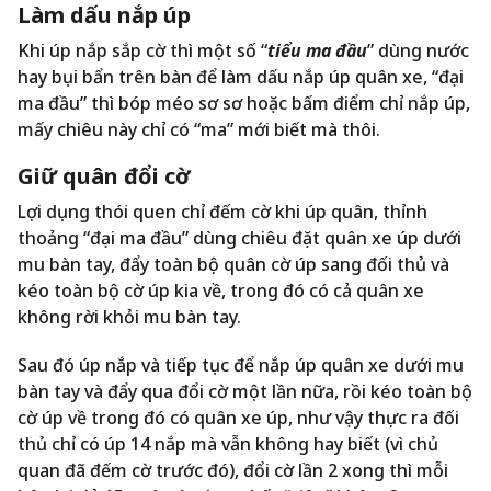
Làm dấu nắp úp
Khi úp nắp sắp cờ thì một số “
tiểu ma đầu
” dùng nước
hay bụi bẩn trên bàn để làm dấu nắp úp quân xe, “đại
ma đầu” thì bóp méo sơ sơ hoặc bấm điểm chỉ nắp úp,
mấy chiêu này chỉ có “ma” mới biết mà thôi.
Giữ quân đổi cờ
Lợi dụng thói quen chỉ đếm cờ khi úp quân, thỉnh
thoảng “đại ma đầu” dùng chiêu đặt quân xe úp dưới
mu bàn tay, đẩy toàn bộ quân cờ úp sang đối thủ và
kéo toàn bộ cờ úp kia về, trong đó có cả quân xe
không rời khỏi mu bàn tay.
Sau đó úp nắp và tiếp tục để nắp úp quân xe dưới mu
bàn tay và đẩy qua đổi cờ một lần nữa, rồi kéo toàn bộ
cờ úp về trong đó có quân xe úp, như vậy thực ra đối
thủ chỉ có úp 14 nắp mà vẫn không hay biết (vì chủ
quan đã đếm cờ trước đó), đổi cờ lần 2 xong thì mỗi