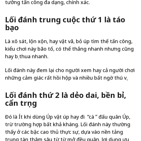
tưởng tấn công đa dạng, chính xác.
Lối đánh trung cuộc thứ 1 là táo
bạo
Là xô sát, lộn xộn, hay vật vã, bỏ úp tìm thế tấn công,
kiểu chơi này bão tố, có thể thắng nhanh nhưng cũng
hay bị thua nhanh.
Lối đánh này đem lại cho người xem hay cả người chơi
những cảm giác rất hồi hộp và nhiều bất ngờ thú vị.
Lối đánh thứ 2 là dẻo dai, bền bỉ,
cẩn trọng
Đó là Ít khi dùng Úp vật úp hay đi “cà ” đấu quân Úp,
trừ trường hợp bất khả kháng. Lối đánh này thường
thấy ở các bậc cao thủ thực sự, dựa vào nền tảng
trung tàn thâm sâu từ từ mở đều quân, lợi dụng ưu