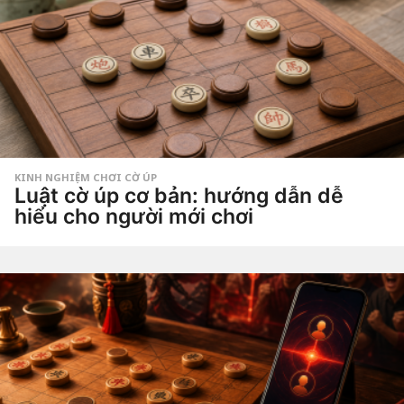
KINH NGHIỆM CHƠI CỜ ÚP
Luật cờ úp cơ bản: hướng dẫn dễ
hiểu cho người mới chơi
3
t
h
by
á
Tiêu
n
Dao
g
a
g
o
2
t
h
á
n