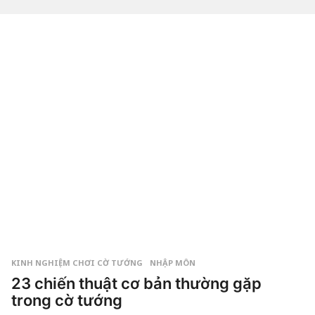
ă
by
Hắc
m
Phong
a
g
o
7
n
ă
m
a
g
o
KINH NGHIỆM CHƠI CỜ TƯỚNG
,
NHẬP MÔN
23 chiến thuật cơ bản thường gặp
trong cờ tướng