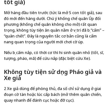
tốt giả)
Mở hàng đầu tiên trước (tức là mở 5 con tốt giả), sau
đó mới đến hàng dưới. Chú ý khống chế quân Úp đối
phương (khống chế quân không cho mở) rất quan
trọng, không tùy tiện ăn quân nằm ở vị trí đã bị “cấm” –
“quân chết”. Đây là nguyên tắc cơ bản cũng là cẩm
nang quan trọng của người mới chơi cờ úp.
Nếu bị cấm nắp, có thời cơ thì hi sinh quân nhỏ (tốt, sĩ,
tượng, pháo, mã) để cứu nắp (đặc biệt cứu Xe).
Không tùy tiện sử dụng Pháo giả và
Xe giả
2 Xe giả dùng để phòng thủ, đa số chỉ sử dụng ở giai
đoạn cờ tàn hoặc lúc cấp bách (mở thêm quân chiến,
quay nhanh để đánh cục hoặc đỡ cục).