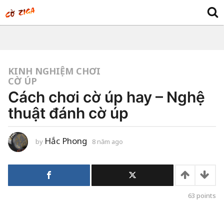
KINH NGHIỆM CHƠI
CỜ ÚP
Cách chơi cờ úp hay – Nghệ
thuật đánh cờ úp
Hắc Phong
by
8 năm ago
7
n
ă
m
a
g
o
63
points