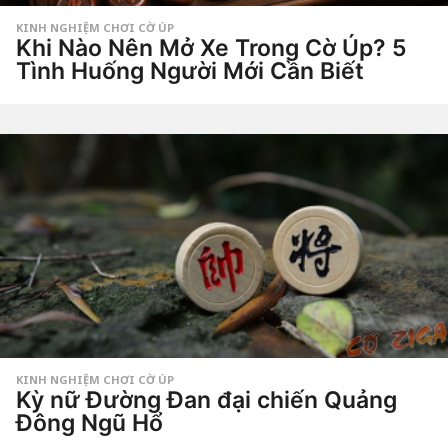
KINH NGHIỆM CHƠI CỜ ÚP
Khi Nào Nên Mở Xe Trong Cờ Úp? 5
Tình Huống Người Mới Cần Biết
3
t
h
by
á
Tiêu
n
Dao
g
a
g
o
3
t
h
á
n
g
a
g
o
KINH NGHIỆM CHƠI CỜ ÚP
Kỳ nữ Đường Đan đại chiến Quảng
Đông Ngũ Hổ
6