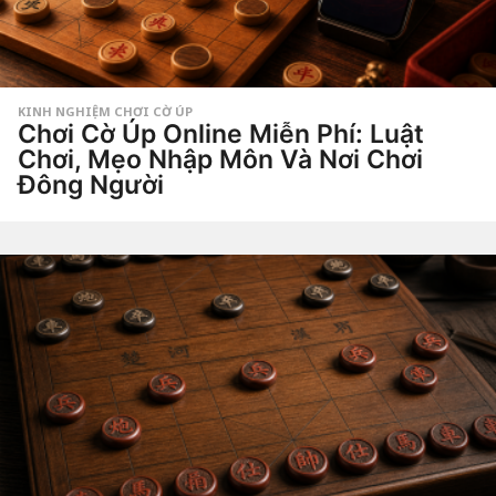
g
a
g
o
KINH NGHIỆM CHƠI CỜ ÚP
Chơi Cờ Úp Online Miễn Phí: Luật
Chơi, Mẹo Nhập Môn Và Nơi Chơi
Đông Người
3
t
h
by
á
Tiêu
n
Dao
g
a
g
o
3
t
h
á
n
g
a
g
o