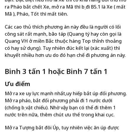
ra Pháo bắt chết Xe, mở ra Mã thì bị đi B5.1 là Xe ( mất
Mã ), Pháo, Tốt thì mất tiên.
Các cao thủ thích phương án này đều là người có lối
công sát rất mạnh, bão táp (Quang tý hay còn gọi là
Quang VH ở miền Bắc thuộc hàng Top thỉnh thoảng
có hay sử dụng). Tuy nhiên đúc kết lại (xác xuất) thì
khuyết nhiều hơn ưu do đó hạn chế đi phương án này.
Binh 3 tấn 1 hoặc Binh 7 tấn 1
Ưu điểm
Mở ra xe uy lực mạnh nhất,uy hiếp bắt úp đối phương.
Mở ra pháo, bắt đối phương phải đi 1 nước dưới
(chống bị vật chiếu). Nhờ vậy bạn có thể đi thêm 1
nước trên nữa, thêm chút ưu thế trong khai cục.
Mở ra Tượng bắt đôi Úp, tuy nhiên việc ăn úp được