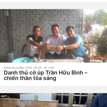
n
ă
by
Hắc
m
Phong
a
g
o
6
n
ă
m
a
g
o
KINH NGHIỆM CHƠI CỜ ÚP
,
KỲ THỦ
Danh thủ cờ úp Trần Hữu Bình –
chiến thần tỏa sáng
7
n
ă
by
m
Tiêu
a
Dao
g
o