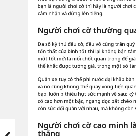
bạn là người chơi cờ thì hãy là người chơ
cảm nhận và đừng lên tiếng.
Người chơi cờ thường qua
Đa số kỳ thủ đấu cờ, đều vô cùng trân quý
tổn thất của binh tốt thì lại không bận tâ
một tốt mới là mối chốt quan trọng để già
thể khắc được tướng già, trong một số tà
Quân xe tuy có thể phi nước đại khắp bàn 
và nó cũng không thể quay vòng tiến quâ
bạo, luôn bị thiếu hụt sức mạnh về sau; kỳ
có cao hơn một bậc, ngang dọc bắt chéo n
còn sức đổi quân với nhau, mà không còn s
Người chơi cờ cao minh l
thắng