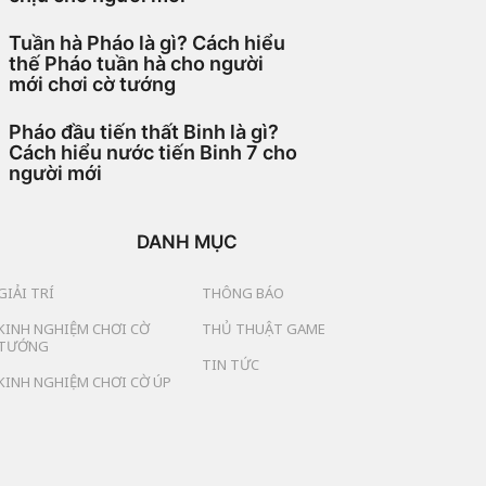
Tuần hà Pháo là gì? Cách hiểu
thế Pháo tuần hà cho người
mới chơi cờ tướng
Pháo đầu tiến thất Binh là gì?
Cách hiểu nước tiến Binh 7 cho
người mới
DANH MỤC
GIẢI TRÍ
THÔNG BÁO
KINH NGHIỆM CHƠI CỜ
THỦ THUẬT GAME
TƯỚNG
TIN TỨC
KINH NGHIỆM CHƠI CỜ ÚP