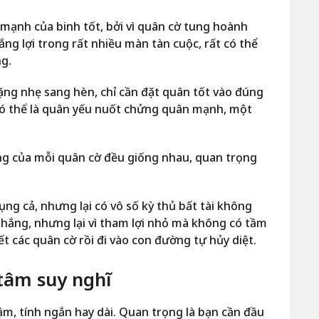
 mạnh của binh tốt, bởi vì quân cờ tung hoành
ng lợi trong rất nhiều màn tàn cuộc, rất có thể
g.
ặng nhẹ sang hèn, chỉ cần đặt quân tốt vào đúng
h có thể là quân yếu nuốt chửng quân mạnh, một
ọng của mỗi quân cờ đều giống nhau, quan trọng
ng cả, nhưng lại có vô số kỳ thủ bất tài không
thắng, nhưng lại vì tham lợi nhỏ mà không có tầm
ết các quân cờ rồi đi vào con đường tự hủy diệt.
 tâm suy nghĩ
, tính ngắn hay dài. Quan trọng là bạn cần đầu