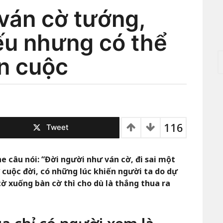
ván cờ tướng,
ếu nhưng có thể
T
àn cuộc
ì
m
k
i
ế
m
c
116
Tweet
h
o
:
e câu nói: “Đời người như ván cờ, đi sai một
 cuộc đời, có những lúc khiến người ta do dự
ờ xuống bàn cờ thì cho dù là thắng thua ra