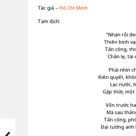
Tác giả –
Hồ Chí Minh
Tạm dịch:
“Nhàn rỗi đe
Thiên binh vạ
Tấn công, tho
Chân lẹ, tài
Phải nhìn c
Kiên quyết, khô
Lạc nước, h
Gặp thời, một
Vốn trước ha
Mà sau thắng
Tấn công, ph
Đại tướng anh