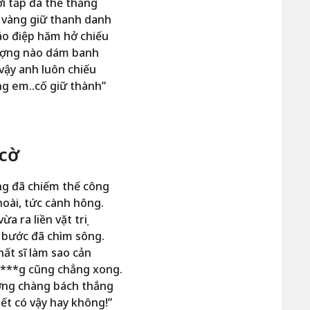
i tấp đà thế thắng
 vàng giữ thanh danh
áo điệp hăm hở chiếu
tượng nào dám banh
vậy anh luôn chiếu
g em..cố giữ thành”
 cờ
ng đã chiếm thế công
hoài, tức cành hông.
a ra liền vặt trụi
 bước đã chìm sông.
ất sĩ làm sao cản
 ***g cũng chẳng xong.
ờng chàng bách thắng
ết có vậy hay không!”