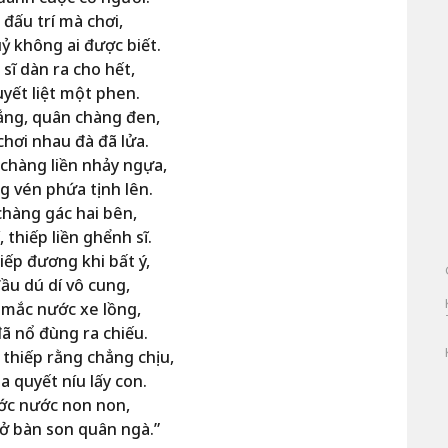
đấu trí mà chơi,
ỷ không ai được biết.
sĩ dàn ra cho hết,
uyết liệt một phen.
ắng, quân chàng đen,
chơi nhau đà đã lửa.
chàng liền nhảy ngựa,
g vén phứa tịnh lên.
chàng gác hai bên,
, thiếp liền ghểnh sĩ.
iếp đương khi bất ý,
ầu dú dí vô cung,
 mắc nước xe lồng,
ã nổ đùng ra chiếu.
 thiếp rằng chẳng chịu,
a quyết níu lấy con.
ước nước non non,
iở bàn son quân ngà.”