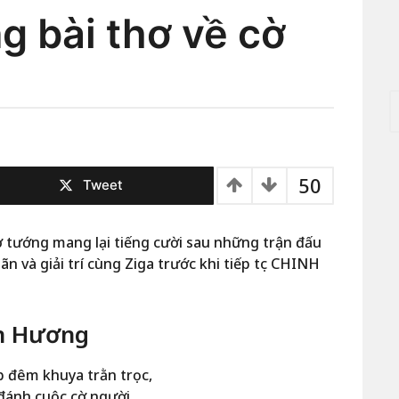
 bài thơ về cờ
T
ì
m
k
i
50
ế
Tweet
m
c
h
ờ tướng mang lại tiếng cười sau những trận đấu
o
ãn và giải trí cùng Ziga trước khi tiếp tục CHINH
:
ân Hương
p đêm khuya trằn trọc,
đánh cuộc cờ người.