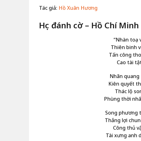
Tác giả:
Hồ Xuân Hương
Học đánh cờ – Hồ Chí Minh
“Nhàn toạ v
Thiên binh v
Tấn công tho
Cao tài tậ
Nhãn quang 
Kiên quyết th
Thác lộ so
Phùng thời nhấ
Song phương t
Thắng lợi chun
Công thủ vậ
Tài xưng anh 