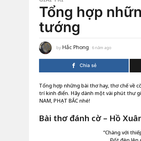
Tổng hợp những
tướng
Hắc Phong
by
6 năm ago
6
n
ă
m
Chia sẻ
a
g
o
Tổng hợp những bài thơ hay, thơ chế về c
trí kinh điển. Hãy dành một vài phút thư gi
NAM, PHẠT BẮC nhé!
Bài thơ đánh cờ – Hồ Xu
“Chàng với thiế
Ðốt đèn lên 