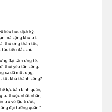
ô liêu học dịch kỳ,
ạn mã cộng khu trì;
ái thủ ưng thần tốc,
t túc tiên đắc chi.
ưng đại tâm ưng tế,
ời thời yếu tấn công.
ng xa dã một dụng,
t tốt khả thành công?
hế lực bản bình quân,
g tu thuộc nhất nhân;
n trù vô lậu trước,
dũng đại tướng quân.”