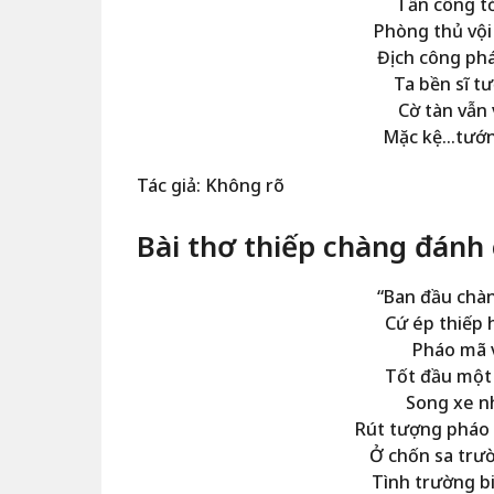
Tấn công tớ
Phòng thủ vội
Địch công ph
Ta bền sĩ 
Cờ tàn vẫn 
Mặc kệ…tướn
Tác giả: Không rõ
Bài thơ thiếp chàng đánh
“Ban đầu chà
Cứ ép thiếp 
Pháo mã vừ
Tốt đầu một
Song xe nh
Rút tượng pháo
Ở chốn sa trư
Tình trường bi