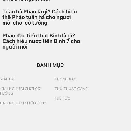
Tuần hà Pháo là gì? Cách hiểu
thế Pháo tuần hà cho người
mới chơi cờ tướng
Pháo đầu tiến thất Binh là gì?
Cách hiểu nước tiến Binh 7 cho
người mới
DANH MỤC
GIẢI TRÍ
THÔNG BÁO
KINH NGHIỆM CHƠI CỜ
THỦ THUẬT GAME
TƯỚNG
TIN TỨC
KINH NGHIỆM CHƠI CỜ ÚP