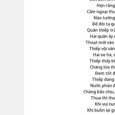
Hẹn rằng 
Cấm ngoại thu
Nào tướng 
Ðể đôi ta q
Quân thiếp tr
Hai quân ấy 
Thoạt mới vào 
Thiếp vội vàn
Hai xe hà, 
Thiếp thấy bí
Chàng lừa th
Ðem tốt đ
Thiếp đang
Nước pháo đ
Chàng bảo chịu,
Thua thì thu
Khi vui n
Khi buồn lại g