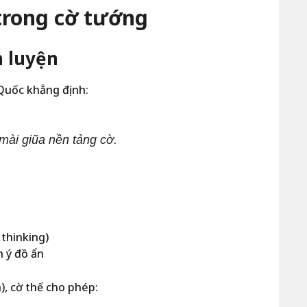
 trong cờ tướng
n luyện
 Quốc khẳng định:
ài giũa nền tảng cờ.
thinking)
h ý đồ ẩn
n), cờ thế cho phép: