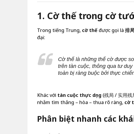
1. Cờ thế trong cờ tướ
Trong tiếng Trung,
cờ thế
được gọi là
排局 
đại:
Cờ thế là những thế cờ được s
trên tàn cuộc, thông qua tư du
toàn bị ràng buộc bởi thực chiế
Khác với
tàn cuộc thực dụng
(残局 / 实用残局) –
nhằm tìm thắng – hòa – thua rõ ràng,
cờ 
Phân biệt nhanh các khá