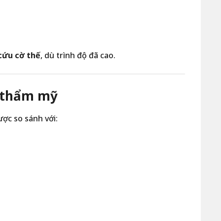
cứu cờ thế
, dù trình độ đã cao.
và thẩm mỹ
ược so sánh với: