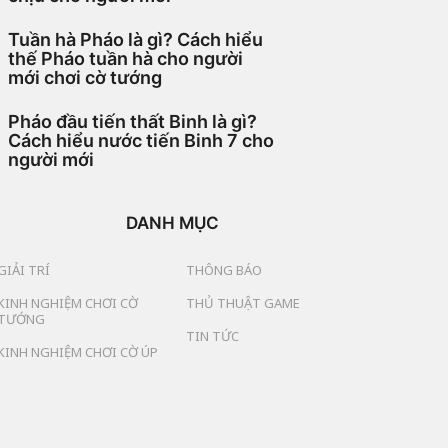
Tuần hà Pháo là gì? Cách hiểu
thế Pháo tuần hà cho người
mới chơi cờ tướng
Pháo đầu tiến thất Binh là gì?
Cách hiểu nước tiến Binh 7 cho
người mới
DANH MỤC
GIẢI TRÍ
THÔNG BÁO
KINH NGHIỆM CHƠI CỜ
THỦ THUẬT GAME
TƯỚNG
TIN TỨC
KINH NGHIỆM CHƠI CỜ ÚP