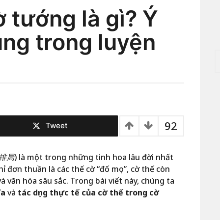
 tướng là gì? Ý
ụng trong luyện
T
ì
m
k
i
ế
m
c
92
Tweet
h
o
:
排局
) là một trong những tinh hoa lâu đời nhất
đơn thuần là các thế cờ “đố mẹo”, cờ thế còn
à văn hóa sâu sắc. Trong bài viết này, chúng ta
ĩa
và
tác dụng thực tế của cờ thế trong cờ