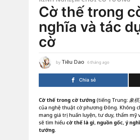
Cờ thế trong cờ
nghĩa và tác d
cờ
Tiêu Dao
by
6 tháng ago
3
t
h
á
Chia sẻ
n
g
a
g
o
Cờ thế trong cờ tướng
(tiếng Trung:
象棋
của nghệ thuật cờ phương Đông. Không chỉ 
mang giá trị huấn luyện, tư duy, thẩm mỹ v
sẽ tìm hiểu
cờ thế là gì
,
nguồn gốc
,
ý ngh
tướng
.