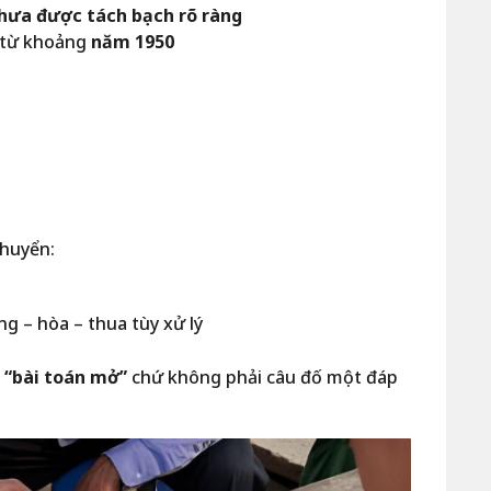
chưa được tách bạch rõ ràng
 từ khoảng
năm 1950
chuyển:
ng – hòa – thua tùy xử lý
 “bài toán mở”
chứ không phải câu đố một đáp