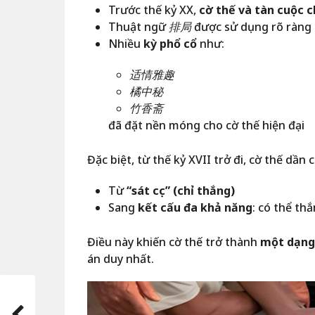
Trước thế kỷ XX,
cờ thế và tàn cuộc 
Thuật ngữ
排局
được sử dụng rõ ràng
Nhiều
kỳ phổ cổ
như:
适情雅趣
橘中秘
竹香斋
đã đặt nền móng cho cờ thế hiện đại
Đặc biệt, từ thế kỷ XVII trở đi, cờ thế dần 
Từ
“sát cục” (chỉ thắng)
Sang
kết cấu đa khả năng
: có thể thắ
Điều này khiến cờ thế trở thành
một dạng
án duy nhất.