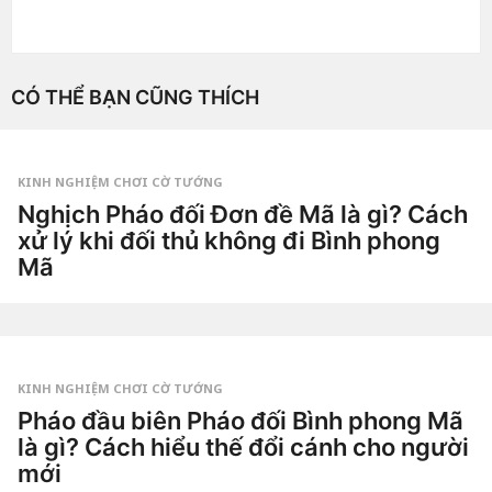
CÓ THỂ BẠN CŨNG THÍCH
KINH NGHIỆM CHƠI CỜ TƯỚNG
Nghịch Pháo đối Đơn đề Mã là gì? Cách
xử lý khi đối thủ không đi Bình phong
Mã
1
t
u
by
ầ
Tiêu
n
Dao
a
g
KINH NGHIỆM CHƠI CỜ TƯỚNG
o
2
Pháo đầu biên Pháo đối Bình phong Mã
t
là gì? Cách hiểu thế đổi cánh cho người
u
ầ
mới
n