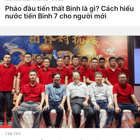
o
4
Pháo đầu tiến thất Binh là gì? Cách hiểu
t
nước tiến Binh 7 cho người mới
u
ầ
4
n
t
a
u
g
by
ầ
o
Tiêu
n
Dao
a
g
o
4
t
u
ầ
n
a
g
o
TIN TỨC