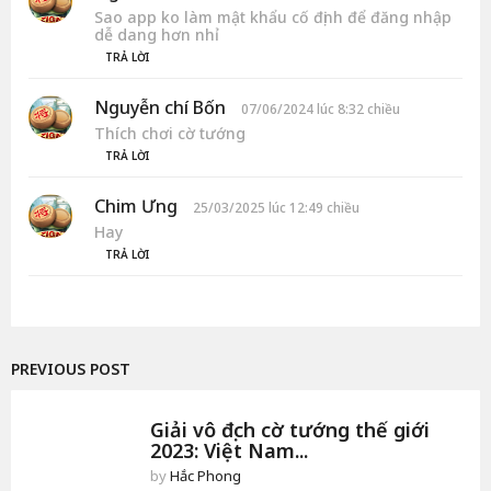
i
Sao app ko làm mật khẩu cố định để đăng nhập
ế
dễ dang hơn nhỉ
t
TRẢ LỜI
:
Nguyễn chí Bốn
v
07/06/2024 lúc 8:32 chiều
i
Thích chơi cờ tướng
ế
TRẢ LỜI
t
:
Chim Ưng
v
25/03/2025 lúc 12:49 chiều
i
Hay
ế
TRẢ LỜI
t
:
PREVIOUS POST
Giải vô địch cờ tướng thế giới
2023: Việt Nam...
by
Hắc Phong