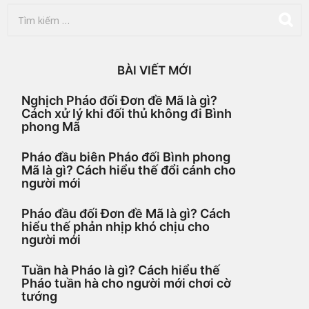
T
ì
m
k
i
BÀI VIẾT MỚI
ế
m
Nghịch Pháo đối Đơn đề Mã là gì?
c
Cách xử lý khi đối thủ không đi Bình
h
phong Mã
o
:
Pháo đầu biên Pháo đối Bình phong
Mã là gì? Cách hiểu thế đổi cánh cho
người mới
Pháo đầu đối Đơn đề Mã là gì? Cách
hiểu thế phản nhịp khó chịu cho
người mới
Tuần hà Pháo là gì? Cách hiểu thế
Pháo tuần hà cho người mới chơi cờ
tướng