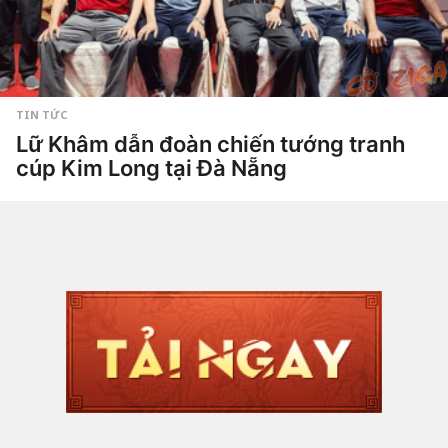
TIN TỨC
Lữ Khâm dẫn đoàn chiến tướng tranh
cúp Kim Long tại Đà Nẵng
1
t
h
by
Hắc
á
Phong
n
g
a
g
o
9
g
i
ờ
a
g
o