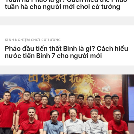
t
tuần hà cho người mới chơi cờ tướng
u
ầ
3
n
t
a
u
g
by
ầ
o
Tiêu
n
Dao
a
g
KINH NGHIỆM CHƠI CỜ TƯỚNG
o
4
Pháo đầu tiến thất Binh là gì? Cách hiểu
t
nước tiến Binh 7 cho người mới
u
ầ
4
n
t
a
u
g
by
ầ
o
Tiêu
n
Dao
a
g
o
4
t
u
ầ
n
a
g
o