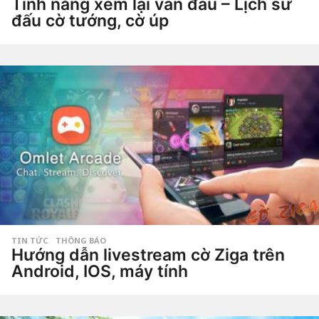
Tính năng xem lại ván đấu – Lịch sử
đấu cờ tướng, cờ úp
3
n
ă
by
Hắc
m
Phong
a
g
o
1
n
ă
m
a
g
o
TIN TỨC
,
THÔNG BÁO
Hướng dẫn livestream cờ Ziga trên
Android, IOS, máy tính
6
n
ă
by
Hắc
m