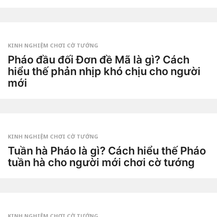
a
3
g
t
o
u
by
ầ
Tiêu
n
Dao
a
g
KINH NGHIỆM CHƠI CỜ TƯỚNG
o
3
Pháo đầu đối Đơn đề Mã là gì? Cách
t
hiểu thế phản nhịp khó chịu cho người
u
ầ
mới
n
a
3
g
t
o
u
by
ầ
Tiêu
n
Dao
a
g
KINH NGHIỆM CHƠI CỜ TƯỚNG
o
3
Tuần hà Pháo là gì? Cách hiểu thế Pháo
t
tuần hà cho người mới chơi cờ tướng
u
ầ
3
n
t
a
u
g
by
ầ
o
Tiêu
n
Dao
a
g
KINH NGHIỆM CHƠI CỜ TƯỚNG