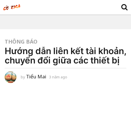
THÔNG BÁO
Hướng dẫn liên kết tài khoản,
chuyển đổi giữa các thiết bị
Tiểu Mai
by
3 năm ago
3
n
ă
m
a
g
o