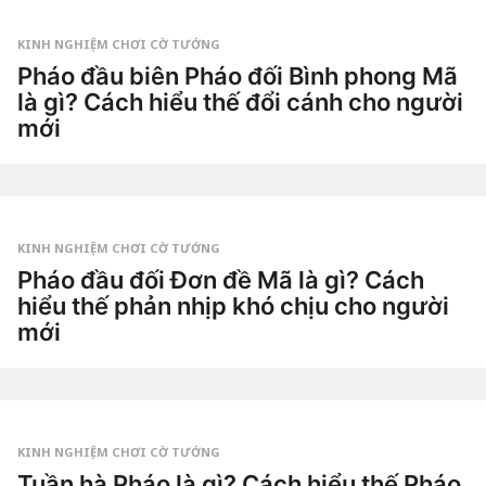
Tiêu
n
Dao
a
g
KINH NGHIỆM CHƠI CỜ TƯỚNG
o
2
Pháo đầu biên Pháo đối Bình phong Mã
t
là gì? Cách hiểu thế đổi cánh cho người
u
ầ
mới
n
a
3
g
t
o
u
by
ầ
Tiêu
n
Dao
a
g
KINH NGHIỆM CHƠI CỜ TƯỚNG
o
3
Pháo đầu đối Đơn đề Mã là gì? Cách
t
hiểu thế phản nhịp khó chịu cho người
u
ầ
mới
n
a
3
g
t
o
u
by
ầ
Tiêu
n
Dao
a
g
KINH NGHIỆM CHƠI CỜ TƯỚNG
o
3
Tuần hà Pháo là gì? Cách hiểu thế Pháo