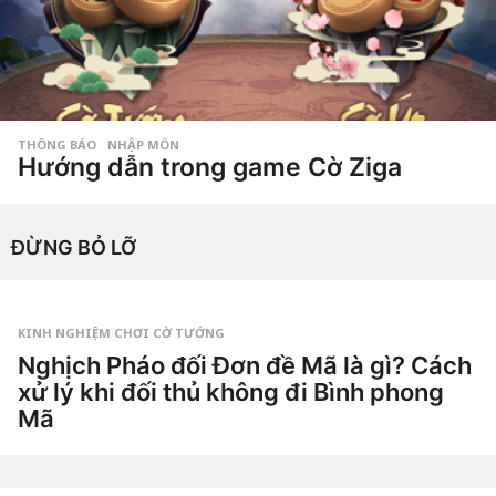
g
o
THÔNG BÁO
,
NHẬP MÔN
Hướng dẫn trong game Cờ Ziga
8
n
ă
by
m
ĐỪNG BỎ LỠ
Tiêu
a
Dao
g
o
7
n
ă
KINH NGHIỆM CHƠI CỜ TƯỚNG
m
Nghịch Pháo đối Đơn đề Mã là gì? Cách
a
g
xử lý khi đối thủ không đi Bình phong
o
Mã
1
t
u
by
ầ