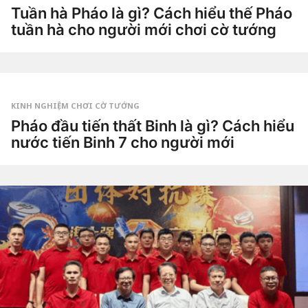
o
3
Tuần hà Pháo là gì? Cách hiểu thế Pháo
t
tuần hà cho người mới chơi cờ tướng
u
ầ
3
n
t
a
u
g
by
ầ
o
Tiêu
n
Dao
a
g
KINH NGHIỆM CHƠI CỜ TƯỚNG
o
3
Pháo đầu tiến thất Binh là gì? Cách hiểu
t
nước tiến Binh 7 cho người mới
u
ầ
4
n
t
a
u
g
by
ầ
o
Tiêu
n
Dao
a
g
o
4
t
u
ầ
n
a
g
o