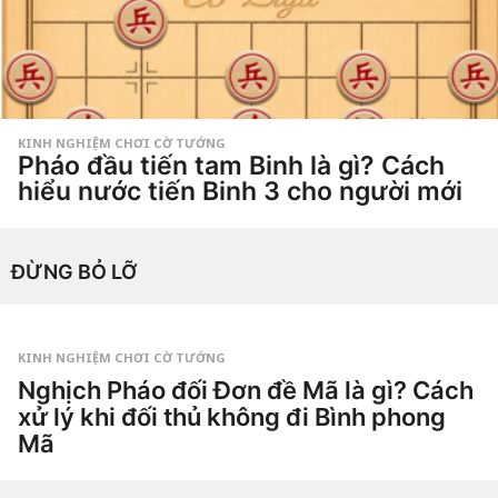
n
a
g
o
KINH NGHIỆM CHƠI CỜ TƯỚNG
Pháo đầu tiến tam Binh là gì? Cách
hiểu nước tiến Binh 3 cho người mới
1
t
h
by
á
ĐỪNG BỎ LỠ
Tiêu
n
Dao
g
a
g
o
3
KINH NGHIỆM CHƠI CỜ TƯỚNG
t
Nghịch Pháo đối Đơn đề Mã là gì? Cách
u
ầ
xử lý khi đối thủ không đi Bình phong
n
a
Mã
g
o
1
t