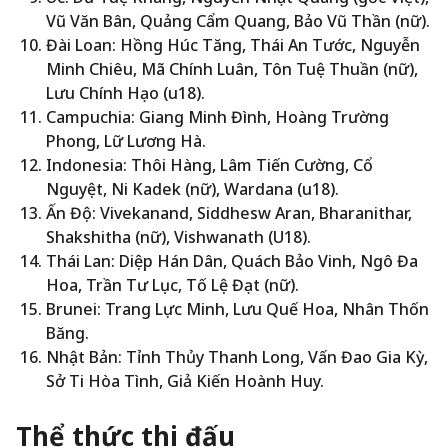
Vũ Văn Bân, Quảng Cẩm Quang, Bảo Vũ Thần (nữ).
Đài Loan: Hồng Húc Tăng, Thái An Tước, Nguyễn
Minh Chiêu, Mã Chính Luân, Tôn Tuệ Thuần (nữ),
Lưu Chính Hạo (u18).
Campuchia: Giang Minh Đình, Hoàng Trường
Phong, Lữ Lương Hà.
Indonesia: Thôi Hàng, Lâm Tiến Cường, Cổ
Nguyệt, Ni Kadek (nữ), Wardana (u18).
Ấn Độ: Vivekanand, Siddhesw Aran, Bharanithar,
Shakshitha (nữ), Vishwanath (U18).
Thái Lan: Diệp Hán Dân, Quách Bảo Vinh, Ngô Đa
Hoa, Trần Tư Lục, Tố Lệ Đạt (nữ).
Brunei: Trang Lực Minh, Lưu Quế Hoa, Nhân Thốn
Băng.
Nhật Bản: Tỉnh Thủy Thanh Long, Vấn Đao Gia Kỳ,
Sở Ti Hòa Tình, Giả Kiến Hoành Huy.
Thể thức thi đấu