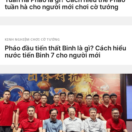
t
tuần hà cho người mới chơi cờ tướng
u
ầ
3
n
t
a
u
g
by
ầ
o
Tiêu
n
Dao
a
g
KINH NGHIỆM CHƠI CỜ TƯỚNG
o
3
Pháo đầu tiến thất Binh là gì? Cách hiểu
t
nước tiến Binh 7 cho người mới
u
ầ
4
n
t
a
u
g
by
ầ
o
Tiêu
n
Dao
a
g
o
4
t
u
ầ
n
a
g
o