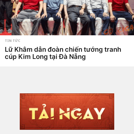
TIN TỨC
Lữ Khâm dẫn đoàn chiến tướng tranh
cúp Kim Long tại Đà Nẵng
1
t
h
by
Hắc
á
Phong
n
g
a
g
o
6
g
i
ờ
a
g
o