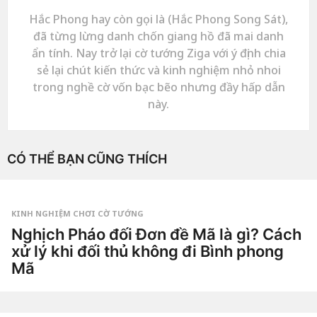
Hắc Phong hay còn gọi là (Hắc Phong Song Sát),
đã từng lừng danh chốn giang hồ đã mai danh
ẩn tính. Nay trở lại cờ tướng Ziga với ý định chia
sẻ lại chút kiến thức và kinh nghiệm nhỏ nhoi
trong nghề cờ vốn bạc bẽo nhưng đầy hấp dẫn
này.
CÓ THỂ BẠN CŨNG THÍCH
KINH NGHIỆM CHƠI CỜ TƯỚNG
Nghịch Pháo đối Đơn đề Mã là gì? Cách
xử lý khi đối thủ không đi Bình phong
Mã
1
t
u
by
ầ