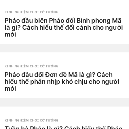
Tiêu
n
Dao
a
g
KINH NGHIỆM CHƠI CỜ TƯỚNG
o
2
Pháo đầu biên Pháo đối Bình phong Mã
t
là gì? Cách hiểu thế đổi cánh cho người
u
ầ
mới
n
a
3
g
t
o
u
by
ầ
Tiêu
n
Dao
a
g
KINH NGHIỆM CHƠI CỜ TƯỚNG
o
3
Pháo đầu đối Đơn đề Mã là gì? Cách
t
hiểu thế phản nhịp khó chịu cho người
u
ầ
mới
n
a
3
g
t
o
u
by
ầ
Tiêu
n
Dao
a
g
KINH NGHIỆM CHƠI CỜ TƯỚNG
o
3
Tuần hà Pháo là gì? Cách hiểu thế Pháo