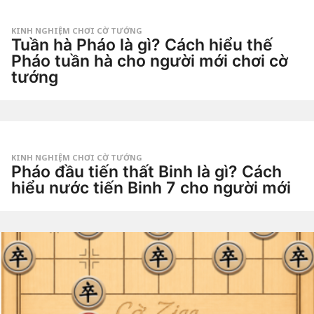
Tiêu
n
Dao
a
g
KINH NGHIỆM CHƠI CỜ TƯỚNG
o
Tuần hà Pháo là gì? Cách hiểu thế
3
t
Pháo tuần hà cho người mới chơi cờ
u
tướng
ầ
n
3
a
t
g
u
o
by
ầ
Tiêu
n
Dao
a
g
KINH NGHIỆM CHƠI CỜ TƯỚNG
o
Pháo đầu tiến thất Binh là gì? Cách
3
t
hiểu nước tiến Binh 7 cho người mới
u
ầ
4
n
t
a
u
g
by
ầ
o
Tiêu
n
Dao
a
g
o
4
t
u
ầ