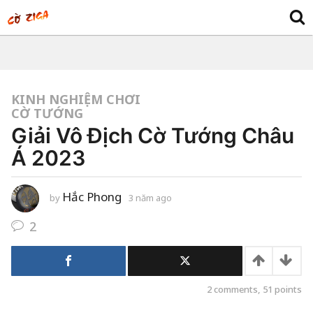
KINH NGHIỆM CHƠI
CỜ TƯỚNG
Giải Vô Địch Cờ Tướng Châu
Á 2023
Hắc Phong
by
3 năm ago
3
n
ă
2
m
a
g
o
2
comments,
51
points