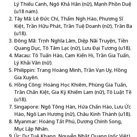
Lý Thiếu Canh, Ngô Khả Hân (nữ), Mạnh Phồn Duệ
(u18 nam).
Tây Mã: Lê Đức Chí, Thẩm Nghị Hào, Phương Sĩ
Kiệt, Trần Hữu Phát, Trần Tuệ Doanh (nữ), Trần Ba
(u18).
Đông Mã: Trịnh Nghĩa Lâm, Diệp Nãi Truyện, Tiền
Quang Dục, Tô Tâm Lạc (nữ), Lưu Đại Tương (u18).
Macau: Tô Tuấn Hào, Cam Kiến Hi, Trần Gia Tuấn,
Lý Khải Văn (nữ).
Philippin: Trang Hoàng Minh, Trần Vạn Uy, Hồng
Gia Xuyên.
Hồng Công: Hoàng Học Khiêm, Phùng Gia Tuấn,
Trần Chấn Kiệt, Gia Kỳ Khiếm Lam (nữ), Tô Luật Tề
(u18).
Singapore: Ngô Tông Hàn, Hứa Chấn Hào, Lưu Ức
Hào, Ngô Lan Hương (nữ), Châu Kinh Thành (u18).
Myanmar: Hoàng Tất Phú, Dương Chính Song,
Mục Lập Nhân.
Úc: Dư Tuệ Khang, Nguyễn Nhật Quang (gốc Việt),