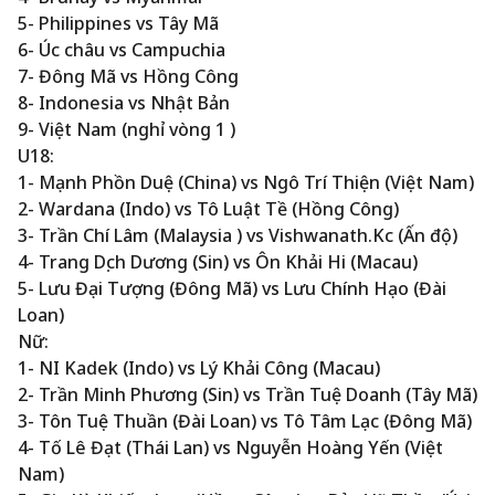
5- Philippines vs Tây Mã
6- Úc châu vs Campuchia
7- Đông Mã vs Hồng Công
8- Indonesia vs Nhật Bản
9- Việt Nam (nghỉ vòng 1 )
U18:
1- Mạnh Phồn Duệ (China) vs Ngô Trí Thiện (Việt Nam)
2- Wardana (Indo) vs Tô Luật Tề (Hồng Công)
3- Trần Chí Lâm (Malaysia ) vs Vishwanath.Kc (Ấn độ)
4- Trang Dịch Dương (Sin) vs Ôn Khải Hi (Macau)
5- Lưu Đại Tượng (Đông Mã) vs Lưu Chính Hạo (Đài
Loan)
Nữ:
1- NI Kadek (Indo) vs Lý Khải Công (Macau)
2- Trần Minh Phương (Sin) vs Trần Tuệ Doanh (Tây Mã)
3- Tôn Tuệ Thuần (Đài Loan) vs Tô Tâm Lạc (Đông Mã)
4- Tố Lê Đạt (Thái Lan) vs Nguyễn Hoàng Yến (Việt
Nam)