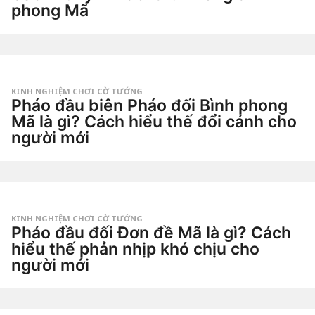
phong Mã
1
t
u
by
ầ
Tiêu
n
Dao
a
g
KINH NGHIỆM CHƠI CỜ TƯỚNG
o
Pháo đầu biên Pháo đối Bình phong
2
t
Mã là gì? Cách hiểu thế đổi cánh cho
u
người mới
ầ
n
3
a
t
g
u
o
by
ầ
Tiêu
n
Dao
a
g
KINH NGHIỆM CHƠI CỜ TƯỚNG
o
Pháo đầu đối Đơn đề Mã là gì? Cách
3
t
hiểu thế phản nhịp khó chịu cho
u
người mới
ầ
n
3
a
t
g
u
o
by
ầ