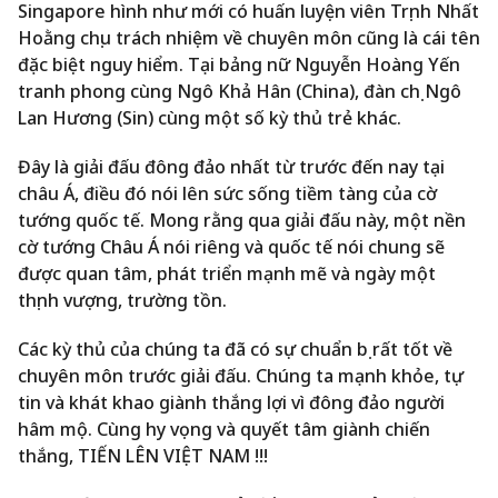
Singapore hình như mới có huấn luyện viên Trịnh Nhất
Hoằng chịu trách nhiệm về chuyên môn cũng là cái tên
đặc biệt nguy hiểm. Tại bảng nữ Nguyễn Hoàng Yến
tranh phong cùng Ngô Khả Hân (China), đàn chị Ngô
Lan Hương (Sin) cùng một số kỳ thủ trẻ khác.
Đây là giải đấu đông đảo nhất từ trước đến nay tại
châu Á, điều đó nói lên sức sống tiềm tàng của cờ
tướng quốc tế. Mong rằng qua giải đấu này, một nền
cờ tướng Châu Á nói riêng và quốc tế nói chung sẽ
được quan tâm, phát triển mạnh mẽ và ngày một
thịnh vượng, trường tồn.
Các kỳ thủ của chúng ta đã có sự chuẩn bị rất tốt về
chuyên môn trước giải đấu. Chúng ta mạnh khỏe, tự
tin và khát khao giành thắng lợi vì đông đảo người
hâm mộ. Cùng hy vọng và quyết tâm giành chiến
thắng, TIẾN LÊN VIỆT NAM !!!