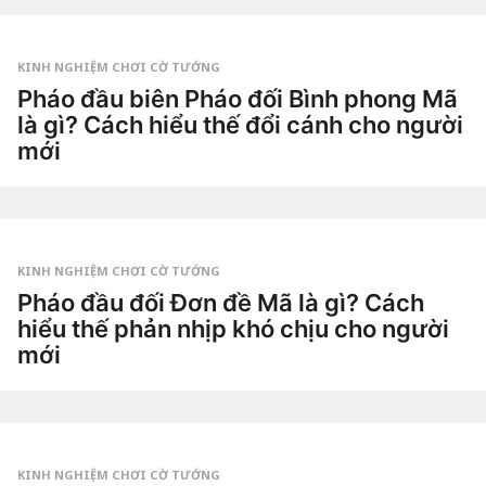
u
by
ầ
Tiêu
n
Dao
a
g
KINH NGHIỆM CHƠI CỜ TƯỚNG
o
2
Pháo đầu biên Pháo đối Bình phong Mã
t
là gì? Cách hiểu thế đổi cánh cho người
u
ầ
mới
n
a
3
g
t
o
u
by
ầ
Tiêu
n
Dao
a
g
KINH NGHIỆM CHƠI CỜ TƯỚNG
o
3
Pháo đầu đối Đơn đề Mã là gì? Cách
t
hiểu thế phản nhịp khó chịu cho người
u
ầ
mới
n
a
3
g
t
o
u
by
ầ
Tiêu
n
Dao
a
g
KINH NGHIỆM CHƠI CỜ TƯỚNG