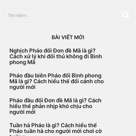
T
ì
m
k
i
BÀI VIẾT MỚI
ế
m
Nghịch Pháo đối Đơn đề Mã là gì?
c
Cách xử lý khi đối thủ không đi Bình
h
phong Mã
o
:
Pháo đầu biên Pháo đối Bình phong
Mã là gì? Cách hiểu thế đổi cánh cho
người mới
Pháo đầu đối Đơn đề Mã là gì? Cách
hiểu thế phản nhịp khó chịu cho
người mới
Tuần hà Pháo là gì? Cách hiểu thế
Pháo tuần hà cho người mới chơi cờ