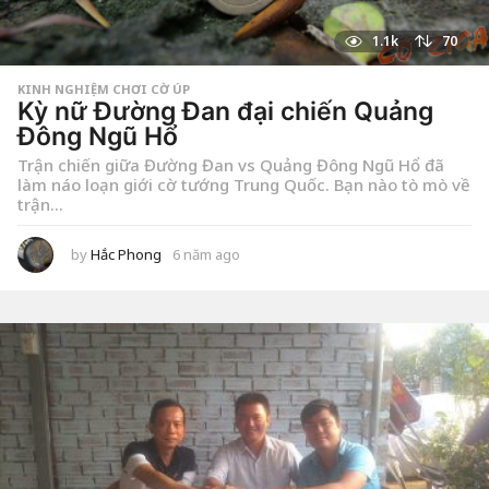
1.1k
70
KINH NGHIỆM CHƠI CỜ ÚP
Kỳ nữ Đường Đan đại chiến Quảng
Đông Ngũ Hổ
Trận chiến giữa Đường Đan vs Quảng Đông Ngũ Hổ đã
làm náo loạn giới cờ tướng Trung Quốc. Bạn nào tò mò về
trận...
by
Hắc Phong
6 năm ago
6
n
ă
m
a
g
o