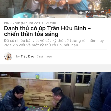
858
82
KINH NGHIỆM CHƠI CỜ ÚP
,
KỲ THỦ
Danh thủ cờ úp Trần Hữu Bình –
chiến thần tỏa sáng
Đã có nhiều bài viết về các kỳ thủ cờ tướng rồi, hôm nay
Ziga xin viết về một kỳ thủ cờ úp, nếu bạn...
by
Tiêu Dao
7 năm ago
7
n
ă
m
a
g
o