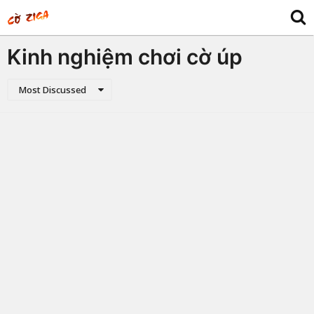
Kinh nghiệm chơi cờ úp
Most Discussed