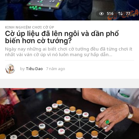
516
77
KINH NGHIỆM CHƠI CỜ ÚP
Cờ úp liệu đã lên ngôi và dần phổ
biến hơn cờ tướng?
Ngày nay những ai biết chơi cờ tướng đều đã từng chơi ít
nhất vài ván cờ úp vì nó luôn mang sự hấp dẫn...
by
Tiêu Dao
7 năm ago
7
n
ă
m
a
g
o