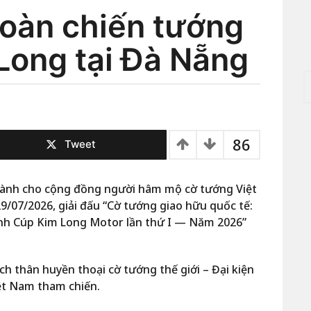
oàn chiến tướng
Long tại Đà Nẵng
T
ì
m
k
i
86
ế
Tweet
m
c
h
dành cho cộng đồng người hâm mộ cờ tướng Việt
o
9/07/2026, giải đấu “Cờ tướng giao hữu quốc tế:
:
nh Cúp Kim Long Motor lần thứ I — Năm 2026”
h thân huyền thoại cờ tướng thế giới – Đại kiện
ệt Nam tham chiến.