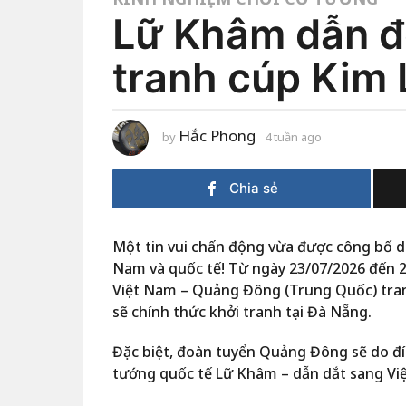
Lữ Khâm dẫn đ
tranh cúp Kim 
Hắc Phong
by
4 tuần ago
4
t
u
ầ
Chia sẻ
n
a
g
o
Một tin vui chấn động vừa được công bố 
Nam và quốc tế! Từ ngày 23/07/2026 đến 2
Việt Nam – Quảng Đông (Trung Quốc) tra
sẽ chính thức khởi tranh tại Đà Nẵng.
Đặc biệt, đoàn tuyển Quảng Đông sẽ do đíc
tướng quốc tế Lữ Khâm – dẫn dắt sang Vi