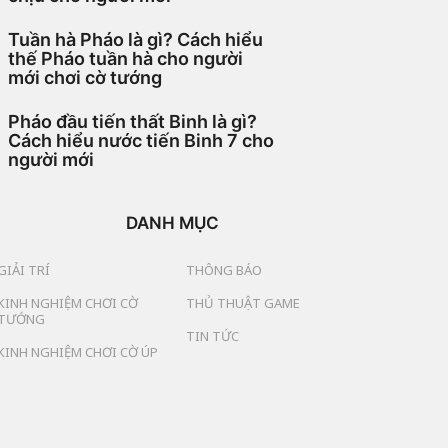
Tuần hà Pháo là gì? Cách hiểu
thế Pháo tuần hà cho người
mới chơi cờ tướng
Pháo đầu tiến thất Binh là gì?
Cách hiểu nước tiến Binh 7 cho
người mới
DANH MỤC
GIẢI TRÍ
THÔNG BÁO
KINH NGHIỆM CHƠI CỜ
THỦ THUẬT GAME
TƯỚNG
TIN TỨC
KINH NGHIỆM CHƠI CỜ ÚP