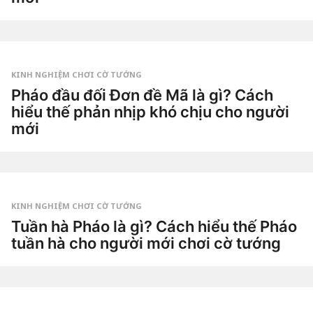
n
a
3
g
t
o
u
by
ầ
Tiêu
n
Dao
a
g
KINH NGHIỆM CHƠI CỜ TƯỚNG
o
3
Pháo đầu đối Đơn đề Mã là gì? Cách
t
hiểu thế phản nhịp khó chịu cho người
u
ầ
mới
n
a
3
g
t
o
u
by
ầ
Tiêu
n
Dao
a
g
KINH NGHIỆM CHƠI CỜ TƯỚNG
o
3
Tuần hà Pháo là gì? Cách hiểu thế Pháo
t
tuần hà cho người mới chơi cờ tướng
u
ầ
3
n
t
a
u
g
by
ầ
o
Tiêu
n
Dao
a