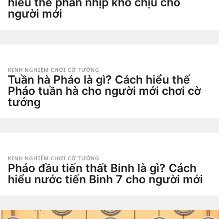
hiểu thế phản nhịp khó chịu cho
u
người mới
ầ
n
3
a
t
g
u
o
by
ầ
Tiêu
n
Dao
a
g
KINH NGHIỆM CHƠI CỜ TƯỚNG
o
Tuần hà Pháo là gì? Cách hiểu thế
3
t
Pháo tuần hà cho người mới chơi cờ
u
tướng
ầ
n
3
a
t
g
u
o
by
ầ
Tiêu
n
Dao
a
g
KINH NGHIỆM CHƠI CỜ TƯỚNG
o
Pháo đầu tiến thất Binh là gì? Cách
4
t
hiểu nước tiến Binh 7 cho người mới
u
ầ
4
n
t
a
u
g
by
ầ
o
Tiêu
n