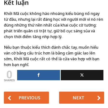
Kết luận
Khởi Mã cuộc không hào nhoáng kiểu bùng nổ ngay
từ đầu, nhưng lại rất đáng học với người mới vì nó rèn
đúng những thứ nền nhất của khai cuộc cờ tướng:
phát triển quân có trật tự, giữ bố cục sáng sủa và
chọn thời điểm tăng nhịp hợp lý.
Nếu bạn thuộc kiểu thích đánh chắc tay, muốn hiểu
ván cờ bằng cấu trúc hơn là bằng cảm giác lao lên
sớm, Khởi Mã cuộc rất có thể là cửa vào hợp với bạn
hơn bạn nghĩ.
0
SHARES
PREVIOUS
NEXT