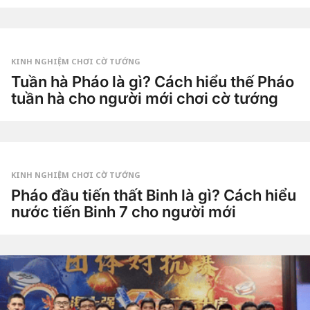
3
g
t
o
u
by
ầ
Tiêu
n
Dao
a
g
KINH NGHIỆM CHƠI CỜ TƯỚNG
o
3
Tuần hà Pháo là gì? Cách hiểu thế Pháo
t
tuần hà cho người mới chơi cờ tướng
u
ầ
3
n
t
a
u
g
by
ầ
o
Tiêu
n
Dao
a
g
KINH NGHIỆM CHƠI CỜ TƯỚNG
o
4
Pháo đầu tiến thất Binh là gì? Cách hiểu
t
nước tiến Binh 7 cho người mới
u
ầ
4
n
t
a
u
g
by
ầ
o
Tiêu
n
Dao
a
g
o
4