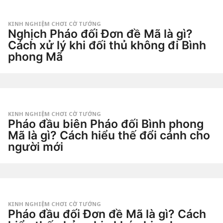
KINH NGHIỆM CHƠI CỜ TƯỚNG
Nghịch Pháo đối Đơn đề Mã là gì?
Cách xử lý khi đối thủ không đi Bình
phong Mã
1
t
u
by
ầ
Tiêu
n
Dao
a
g
KINH NGHIỆM CHƠI CỜ TƯỚNG
o
Pháo đầu biên Pháo đối Bình phong
2
t
Mã là gì? Cách hiểu thế đổi cánh cho
u
người mới
ầ
n
3
a
t
g
u
o
by
ầ
Tiêu
n
Dao
a
g
KINH NGHIỆM CHƠI CỜ TƯỚNG
o
Pháo đầu đối Đơn đề Mã là gì? Cách
3
t