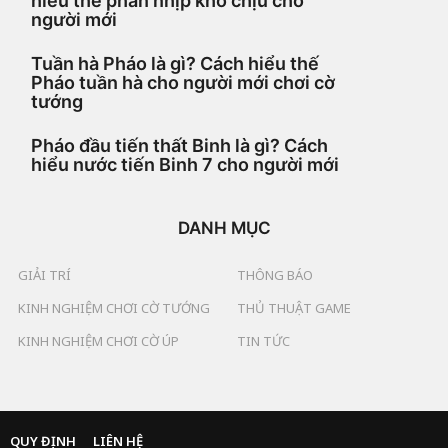
hiểu thế phản nhịp khó chịu cho
người mới
Tuần hà Pháo là gì? Cách hiểu thế
Pháo tuần hà cho người mới chơi cờ
tướng
Pháo đầu tiến thất Binh là gì? Cách
hiểu nước tiến Binh 7 cho người mới
DANH MỤC
GIẢI TRÍ
THÔNG BÁO
KINH NGHIỆM CHƠI CỜ TƯỚNG
THỦ THUẬT GAME
KINH NGHIỆM CHƠI CỜ ÚP
TIN TỨC
QUY ĐỊNH
LIÊN HỆ