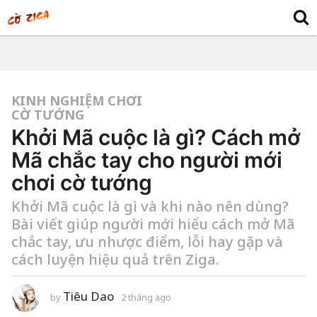
KINH NGHIỆM CHƠI
CỜ TƯỚNG
Khởi Mã cuộc là gì? Cách mở
Mã chắc tay cho người mới
chơi cờ tướng
Khởi Mã cuộc là gì và khi nào nên dùng?
Bài viết giúp người mới hiểu cách mở Mã
chắc tay, ưu nhược điểm, lỗi hay gặp và
cách luyện hiệu quả trên Ziga.
Tiêu Dao
by
2 tháng ago
4
t