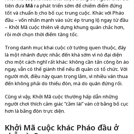
tiên đưa
Mã
ra phát triển sớm để chiếm điểm đứng
tốt và chuẩn bị cho bố cục trung cuộc. Khác với Pháo
đầu – vốn nhấn mạnh vào sức ép trung lộ ngay từ đầu
– Khởi Mã cuộc thiên về dựng khung quân chắc hơn,
rồi mới chọn thời điểm tăng tốc.
Trong danh mục khai cuộc cờ tướng quen thuộc, đây
là một nhánh được nhắc đến khá sớm vì nó đại diện
cho một cách nghĩ rất khác: không cần tấn công ồn ào
ngay, vẫn có thể giành thế nếu đi quân có tổ chức. Với
người mới, điều này quan trọng lắm, vì nhiều ván thua
đến không phải do thiếu đòn, mà do quân đứng rối.
Cũng vì vậy, Khởi Mã cuộc thường hấp dẫn những
người chơi thích cảm giác “cầm lái” ván cờ bằng bố cục
hơn là bằng đòn trực diện.
Khởi Mã cuộc khác Pháo đầu ở