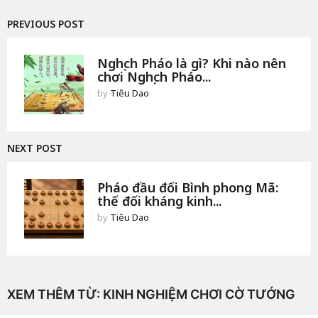
PREVIOUS POST
Nghịch Pháo là gì? Khi nào nên
chơi Nghịch Pháo...
by
Tiêu Dao
NEXT POST
Pháo đầu đối Bình phong Mã:
thế đối kháng kinh...
by
Tiêu Dao
XEM THÊM TỪ:
KINH NGHIỆM CHƠI CỜ TƯỚNG