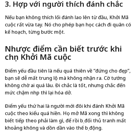
3. Hợp với người thích đánh chắc
Nếu bạn không thích lối đánh lao lên từ đầu, Khởi Mã
cuộc rất vừa tay. Nó cho phép bạn học cách đi quân có
kế hoạch, từng bước một.
Nhược điểm cần biết trước khi
chọn Khởi Mã cuộc
Điểm yếu đầu tiên là nếu quá thiên về “đứng cho đẹp”,
bạn sẽ dễ mất trung lộ mà không nhận ra. Cờ tướng
không chờ ai quá lâu. Đi chắc là tốt, nhưng chắc đến
mức chậm nhịp thì lại hóa dở.
Điểm yếu thứ hai là người mới đôi khi đánh Khởi Mã
cuộc theo kiểu quá hiền. Họ mở Mã xong thì không
biết tiếp theo phải làm gì, để rồi bị đối thủ tranh mất
khoảng không và dồn dần vào thế bị động.