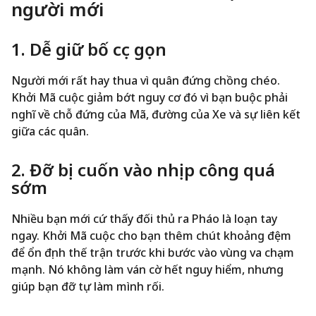
người mới
1. Dễ giữ bố cục gọn
Người mới rất hay thua vì quân đứng chồng chéo.
Khởi Mã cuộc giảm bớt nguy cơ đó vì bạn buộc phải
nghĩ về chỗ đứng của Mã, đường của Xe và sự liên kết
giữa các quân.
2. Đỡ bị cuốn vào nhịp công quá
sớm
Nhiều bạn mới cứ thấy đối thủ ra Pháo là loạn tay
ngay. Khởi Mã cuộc cho bạn thêm chút khoảng đệm
để ổn định thế trận trước khi bước vào vùng va chạm
mạnh. Nó không làm ván cờ hết nguy hiểm, nhưng
giúp bạn đỡ tự làm mình rối.