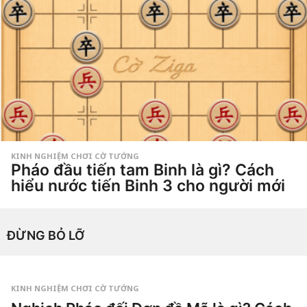
Dao
a
g
o
4
t
u
ầ
n
a
g
o
KINH NGHIỆM CHƠI CỜ TƯỚNG
Pháo đầu tiến tam Binh là gì? Cách
hiểu nước tiến Binh 3 cho người mới
1
t
h
by
á
ĐỪNG BỎ LỠ
Tiêu
n
Dao
g
a
g
o
4
KINH NGHIỆM CHƠI CỜ TƯỚNG
t