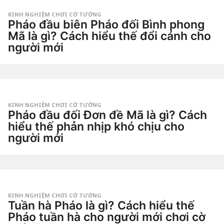
Dao
a
g
KINH NGHIỆM CHƠI CỜ TƯỚNG
o
Pháo đầu biên Pháo đối Bình phong
5
n
Mã là gì? Cách hiểu thế đổi cánh cho
g
người mới
à
y
2
a
t
g
u
o
by
ầ
Tiêu
n
Dao
a
g
KINH NGHIỆM CHƠI CỜ TƯỚNG
o
Pháo đầu đối Đơn đề Mã là gì? Cách
2
t
hiểu thế phản nhịp khó chịu cho
u
người mới
ầ
n
2
a
t
g
u
o
by
ầ
Tiêu
n
Dao
a
g
KINH NGHIỆM CHƠI CỜ TƯỚNG
o
Tuần hà Pháo là gì? Cách hiểu thế
2
t
Pháo tuần hà cho người mới chơi cờ
u