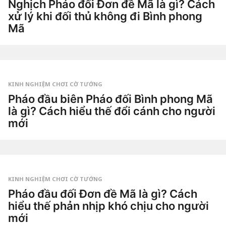
Nghịch Pháo đối Đơn đề Mã là gì? Cách
xử lý khi đối thủ không đi Bình phong
Mã
2
n
g
by
à
Tiêu
y
Dao
a
g
KINH NGHIỆM CHƠI CỜ TƯỚNG
o
5
Pháo đầu biên Pháo đối Bình phong Mã
n
là gì? Cách hiểu thế đổi cánh cho người
g
à
mới
y
a
2
g
t
o
u
by
ầ
Tiêu
n
Dao
a
g
KINH NGHIỆM CHƠI CỜ TƯỚNG
o
2
Pháo đầu đối Đơn đề Mã là gì? Cách
t
hiểu thế phản nhịp khó chịu cho người
u
ầ
mới
n