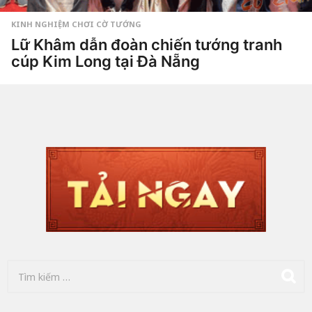
KINH NGHIỆM CHƠI CỜ TƯỚNG
Lữ Khâm dẫn đoàn chiến tướng tranh
cúp Kim Long tại Đà Nẵng
4
t
u
by
Hắc
ầ
Phong
n
a
g
o
4
t
u
ầ
n
a
g
o
T
ì
m
k