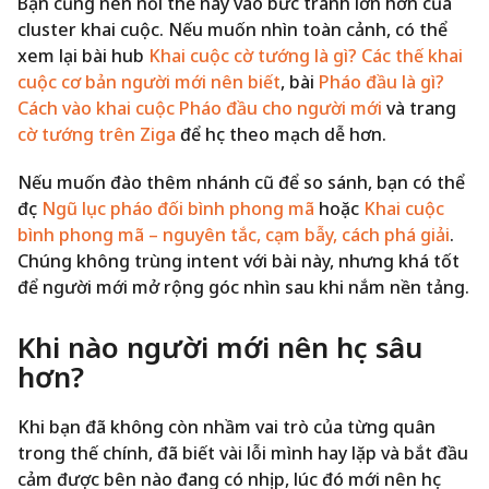
Bạn cũng nên nối thế này vào bức tranh lớn hơn của
cluster khai cuộc. Nếu muốn nhìn toàn cảnh, có thể
xem lại bài hub
Khai cuộc cờ tướng là gì? Các thế khai
cuộc cơ bản người mới nên biết
, bài
Pháo đầu là gì?
Cách vào khai cuộc Pháo đầu cho người mới
và trang
cờ tướng trên Ziga
để học theo mạch dễ hơn.
Nếu muốn đào thêm nhánh cũ để so sánh, bạn có thể
đọc
Ngũ lục pháo đối bình phong mã
hoặc
Khai cuộc
bình phong mã – nguyên tắc, cạm bẫy, cách phá giải
.
Chúng không trùng intent với bài này, nhưng khá tốt
để người mới mở rộng góc nhìn sau khi nắm nền tảng.
Khi nào người mới nên học sâu
hơn?
Khi bạn đã không còn nhầm vai trò của từng quân
trong thế chính, đã biết vài lỗi mình hay lặp và bắt đầu
cảm được bên nào đang có nhịp, lúc đó mới nên học