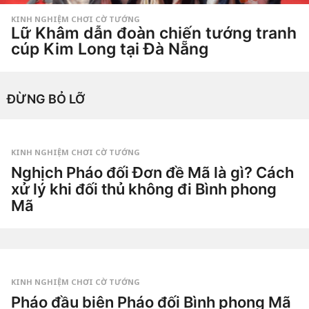
KINH NGHIỆM CHƠI CỜ TƯỚNG
Lữ Khâm dẫn đoàn chiến tướng tranh
cúp Kim Long tại Đà Nẵng
4
t
u
by
Hắc
ầ
ĐỪNG BỎ LỠ
Phong
n
a
g
o
4
t
KINH NGHIỆM CHƠI CỜ TƯỚNG
u
Nghịch Pháo đối Đơn đề Mã là gì? Cách
ầ
n
xử lý khi đối thủ không đi Bình phong
a
g
Mã
o
2
n
g
by
à
Tiêu
y
Dao
a
g
KINH NGHIỆM CHƠI CỜ TƯỚNG
o
5
Pháo đầu biên Pháo đối Bình phong Mã
n