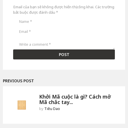
u
Email của bạn sẽ không được hiển thị công khai.
Các trường
ầ
n
bắt buộc được đánh dấu
*
a
g
o
PREVIOUS POST
Khởi Mã cuộc là gì? Cách mở
Mã chắc tay...
by
Tiêu Dao