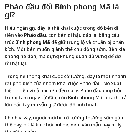
Pháo đầu đối Bình phong Mã là
gì?
Hiểu ngắn gọn, đây là thế khai cuộc trong đó bên đi
tiên vào
Pháo đầu
, còn bên đi hậu đáp lại bằng cấu
trúc
Bình phong Mã
để giữ trung lộ và chuẩn bị phản
kích. Một bên muốn giành thế chủ động sớm. Bên kia
không né đòn, mà dựng khung quân đủ vững để đỡ
rồi bật lại.
Trong hệ thống khai cuộc cờ tướng, đây là một nhánh
rất phổ biến của nhóm khai cuộc Pháo đầu. Nó xuất
hiện nhiều vì cả hai bên đều có lý: Pháo đầu giúp hỏi
trung tâm ngay từ đầu, còn Bình phong Mã là cách trả
lời chắc tay mà vẫn giữ được độ linh hoạt.
Chính vì vậy, người mới học cờ tướng thường sớm gặp
thế này, dù là khi chơi online, xem ván mẫu hay học lý
thuyết cơ bản.