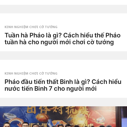
a
2
g
t
o
u
by
ầ
Tiêu
n
Dao
a
g
KINH NGHIỆM CHƠI CỜ TƯỚNG
o
2
Tuần hà Pháo là gì? Cách hiểu thế Pháo
t
tuần hà cho người mới chơi cờ tướng
u
ầ
2
n
t
a
u
g
by
ầ
o
Tiêu
n
Dao
a
g
KINH NGHIỆM CHƠI CỜ TƯỚNG
o
3
Pháo đầu tiến thất Binh là gì? Cách hiểu
t
nước tiến Binh 7 cho người mới
u
ầ
3
n
t
a
u
g
by
ầ
o
Tiêu
n
Dao
a
g
o