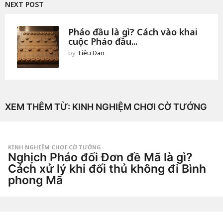
NEXT POST
Pháo đầu là gì? Cách vào khai
cuộc Pháo đầu...
by
Tiêu Dao
XEM THÊM TỪ:
KINH NGHIỆM CHƠI CỜ TƯỚNG
KINH NGHIỆM CHƠI CỜ TƯỚNG
Nghịch Pháo đối Đơn đề Mã là gì?
Cách xử lý khi đối thủ không đi Bình
phong Mã
2
n
g
by
à
Tiêu
y