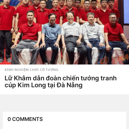
3
t
u
ầ
n
a
g
o
KINH NGHIỆM CHƠI CỜ TƯỚNG
Lữ Khâm dẫn đoàn chiến tướng tranh
cúp Kim Long tại Đà Nẵng
4
t
u
by
Hắc
ầ
Phong
n
a
g
0 COMMENTS
o
4
t