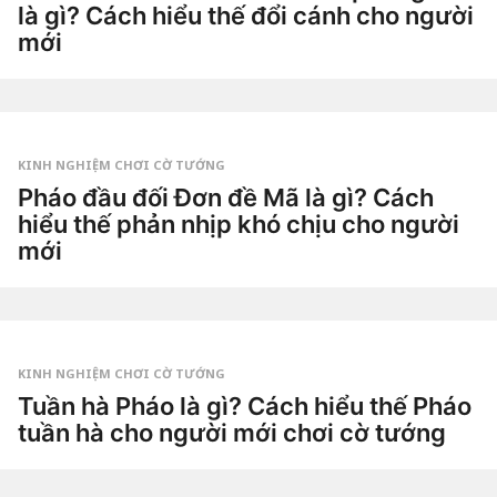
là gì? Cách hiểu thế đổi cánh cho người
g
à
mới
y
a
2
g
t
o
u
by
ầ
Tiêu
n
Dao
a
g
KINH NGHIỆM CHƠI CỜ TƯỚNG
o
2
Pháo đầu đối Đơn đề Mã là gì? Cách
t
hiểu thế phản nhịp khó chịu cho người
u
ầ
mới
n
a
2
g
t
o
u
by
ầ
Tiêu
n
Dao
a
g
KINH NGHIỆM CHƠI CỜ TƯỚNG
o
2
Tuần hà Pháo là gì? Cách hiểu thế Pháo
t
tuần hà cho người mới chơi cờ tướng
u
ầ
2
n
t
a
u
g