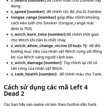
z_health [number]
để chỉnh máu cho Zombie hãy
dùng .
z_speed [number]
để chỉnh tốc độ cho lũ Zombie.
tongue_range [number]
giúp điều chỉnh khoảng
cách kéo lưỡi cho Smoker (tongue_range mặc
định là 750).
z_witch_burn_time [number]
:để chỉnh thời gian
cho Witch khi hắn bị chết cháy.
z_witch_allow_change_victim [0 hoặc 1]:
để đổi
hướng mục tiêu của nhân vật Witch cùng với đồng
bọn của Witch sang người cảnh báo.
z_witch_damage [number]
: Tùy chỉnh lại chỉ số
tấn công của nhân vật Witch.
z_tank_health [number]
: để chỉnh máu cho Tank.
Cách sử dụng các mã Left 4
Dead 2
Các bạn hãy vào game và làm theo hướng dẫn hack