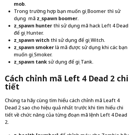
mob
.
Trong trường hợp bạn muốn gọi Boomer thì sử
dụng mã
z_spawn boomer
.
z_spawn hunter
thì sử dụng mã hack Left 4 Dead
để gọi Hunter.
z_spawn witch
thì sử dụng để gọi Witch.
z_spawn smoker
là mã được sử dụng khi các bạn
muốn gọi Smoker.
z_spawn tank
sử dụng để gọi Tank.
Cách chỉnh mã Left 4 Dead 2 chi
tiết
Chúng ta hãy cùng tìm hiểu cách chỉnh mã Leaft 4
Dead 2 sao cho hiệu quả nhất trước khi tìm hiểu chi
tiết về chức năng của từng đoạn mã lệnh Left 4 Dead
2.