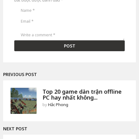
bắt buộc được đánh dấu
*
a
g
o
PREVIOUS POST
Top 20 game dàn trận offline
PC hay nhất không...
by
Hắc Phong
NEXT POST