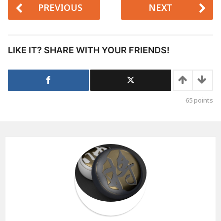
PREVIOUS
NEXT
LIKE IT? SHARE WITH YOUR FRIENDS!
65
points