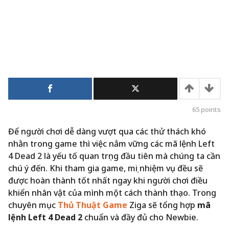
65
points
Để người chơi dễ dàng vượt qua các thử thách khó
nhằn trong game thì việc nắm vững các mã lệnh Left
4 Dead 2 là yếu tố quan trọng đầu tiên mà chúng ta cần
chú ý đến. Khi tham gia game, mọi nhiệm vụ đều sẽ
được hoàn thành tốt nhất ngay khi người chơi điều
khiển nhân vật của mình một cách thành thạo. Trong
chuyên mục
Thủ Thuật Game
Ziga sẽ tổng hợp
mã
lệnh Left 4 Dead 2
chuẩn và đầy đủ cho Newbie.