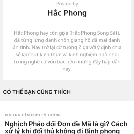
Posted by
Hắc Phong
Hắc Phong hay còn gọi là (Hắc Phong Song Sát),
đã từng lừng danh chốn giang hồ đã mai danh
ẩn tính. Nay trở lại cờ tướng Ziga với ý định chia
sẻ lại chút kiến thức và kinh nghiệm nhỏ nhoi
trong nghề cờ vốn bạc bẽo nhưng đầy hấp dẫn
này.
CÓ THỂ BẠN CŨNG THÍCH
KINH NGHIỆM CHƠI CỜ TƯỚNG
Nghịch Pháo đối Đơn đề Mã là gì? Cách
xử lý khi đối thủ không đi Bình phong