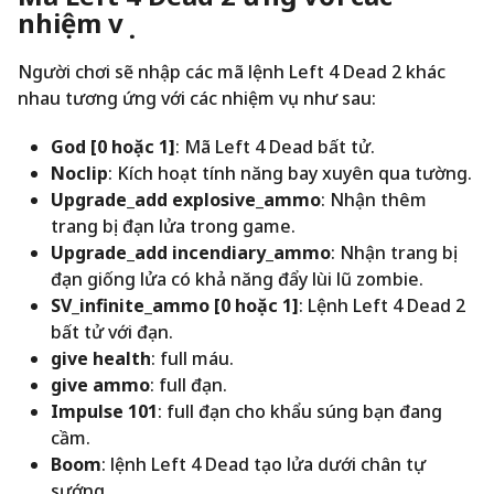
nhiệm vụ
Người chơi sẽ nhập các mã lệnh Left 4 Dead 2 khác
nhau tương ứng với các nhiệm vụ như sau:
God [0 hoặc 1]
: Mã Left 4 Dead bất tử.
Noclip
: Kích hoạt tính năng bay xuyên qua tường.
Upgrade_add explosive_ammo
: Nhận thêm
trang bị đạn lửa trong game.
Upgrade_add incendiary_ammo
: Nhận trang bị
đạn giống lửa có khả năng đẩy lùi lũ zombie.
SV_infinite_ammo [0 hoặc 1]
: Lệnh Left 4 Dead 2
bất tử với đạn.
give health
: full máu.
give ammo
: full đạn.
Impulse 101
: full đạn cho khẩu súng bạn đang
cầm.
Boom
: lệnh Left 4 Dead tạo lửa dưới chân tự
sướng.