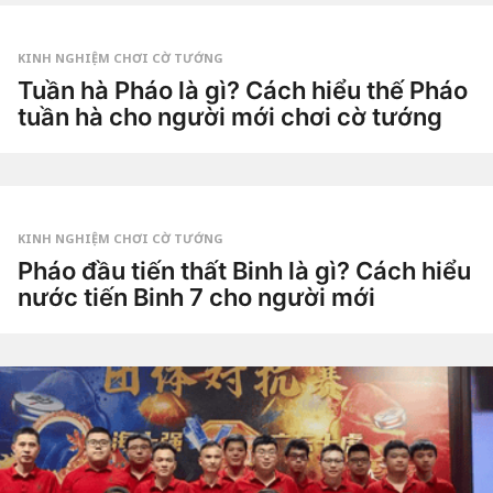
by
ầ
Tiêu
n
Dao
a
g
KINH NGHIỆM CHƠI CỜ TƯỚNG
o
3
Tuần hà Pháo là gì? Cách hiểu thế Pháo
t
tuần hà cho người mới chơi cờ tướng
u
ầ
3
n
t
a
u
g
by
ầ
o
Tiêu
n
Dao
a
g
KINH NGHIỆM CHƠI CỜ TƯỚNG
o
3
Pháo đầu tiến thất Binh là gì? Cách hiểu
t
nước tiến Binh 7 cho người mới
u
ầ
4
n
t
a
u
g
by
ầ
o
Tiêu
n
Dao
a
g
o
4
t
u