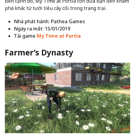
Bên cạnh đó, My Time at Portia còn đưa bạn đến khám
phá khác từ tưới tiêu cây cối trong trang trại.
Nhà phát hành: Pathea Games
Ngày ra mắt: 15/01/2019
Tải game
My Time at Portia
Farmer’s Dynasty