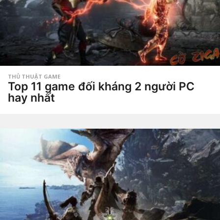
THỦ THUẬT GAME
Top 11 game đối kháng 2 người PC
hay nhất
4
n
ă
by
Hắc
m
Phong
a
g
o
1
t
h
á
n
g
a
g
o