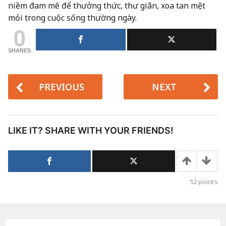
niềm đam mê để thưởng thức, thư giãn, xoa tan mệt
mỏi trong cuộc sống thường ngày.
0
SHARES
PREVIOUS
NEXT
LIKE IT? SHARE WITH YOUR FRIENDS!
52
points