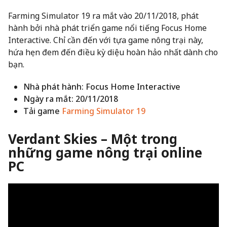
Farming Simulator 19 ra mắt vào 20/11/2018, phát
hành bởi nhà phát triển game nổi tiếng Focus Home
Interactive. Chỉ cần đến với tựa game nông trại này,
hứa hẹn đem đến điều kỳ diệu hoàn hảo nhất dành cho
bạn.
Nhà phát hành: Focus Home Interactive
Ngày ra mắt: 20/11/2018
Tải game
Farming Simulator 19
Verdant Skies – Một trong
những game nông trại online
PC