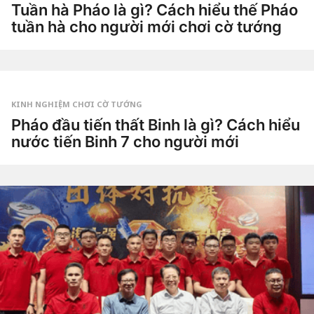
3
Tuần hà Pháo là gì? Cách hiểu thế Pháo
t
tuần hà cho người mới chơi cờ tướng
u
ầ
3
n
t
a
u
g
by
ầ
o
Tiêu
n
Dao
a
g
KINH NGHIỆM CHƠI CỜ TƯỚNG
o
4
Pháo đầu tiến thất Binh là gì? Cách hiểu
t
nước tiến Binh 7 cho người mới
u
ầ
4
n
t
a
u
g
by
ầ
o
Tiêu
n
Dao
a
g
o
4
t
u
ầ
n
a
g
o