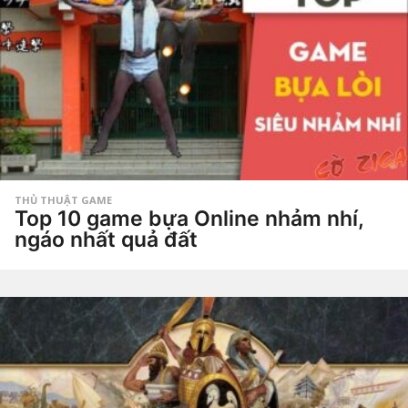
g
o
5
n
ă
m
a
g
o
THỦ THUẬT GAME
Top 10 game bựa Online nhảm nhí,
ngáo nhất quả đất
5
n
ă
by
Hắc
m
Phong
a
g
o
1
t
h
á
n