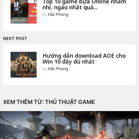
Top 10 game bựa Online nhảm
nhí, ngáo nhất quả...
by
Hắc Phong
NEXT POST
Hướng dẫn download AOE cho
Win 10 đầy đủ nhất
by
Hắc Phong
XEM THÊM TỪ:
THỦ THUẬT GAME