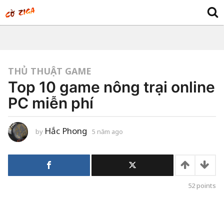
THỦ THUẬT GAME
Top 10 game nông trại online
PC miễn phí
Hắc Phong
by
5 năm ago
5
n
ă
m
a
g
o
52
points