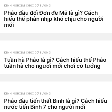
Dao
a
g
KINH NGHIỆM CHƠI CỜ TƯỚNG
o
3
Pháo đầu đối Đơn đề Mã là gì? Cách
t
hiểu thế phản nhịp khó chịu cho người
u
ầ
mới
n
a
3
g
t
o
u
by
ầ
Tiêu
n
Dao
a
g
KINH NGHIỆM CHƠI CỜ TƯỚNG
o
3
Tuần hà Pháo là gì? Cách hiểu thế Pháo
t
tuần hà cho người mới chơi cờ tướng
u
ầ
3
n
t
a
u
g
by
ầ
o
Tiêu
n
Dao
a
g
KINH NGHIỆM CHƠI CỜ TƯỚNG
o
4
Pháo đầu tiến thất Binh là gì? Cách hiểu
t
nước tiến Binh 7 cho người mới
u
ầ