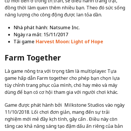
cư mới đến ở trong thị trấn, sẽ điều hành trang trại,
đồng thời làm quen thêm nhiều bạn. Theo đó sức sống
năng lượng cho công động được lan tỏa dần.
Nhà phát hành: Natsume Inc.
Ngày ra mắt: 15/11/2017
Tải game
Harvest Moon: Light of Hope
Farm Together
Là game nông traị với trọng tâm là multiplayer. Tựa
game hấp dẫn Farm together cho phép bạn chọn lựa
tùy chỉnh trang phục của mình, chó hay mèo và máy
dùng để bạn có cơ hội tham gia với người chơi khác.
Game được phát hành bởi Milkstone Studios vào ngày
11/10/2018. Lối chơi đơn giản, mang đến sự trải
nghiệm mới mẻ đầy kịch tính, gây cấn . Điều này còn
tăng cao khả năng sáng tạo đậm dấu ấn riêng của bản