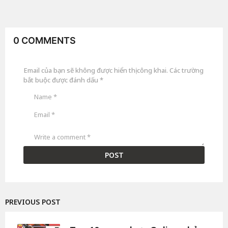
h
by
Hắc
á
Phong
n
g
a
0 COMMENTS
g
o
9
g
Email của bạn sẽ không được hiển thị công khai.
Các trường
i
ờ
bắt buộc được đánh dấu
*
a
g
o
PREVIOUS POST