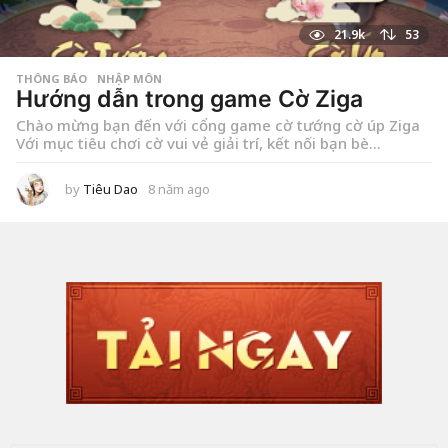
21.9k
53
THÔNG BÁO
,
NHẬP MÔN
Hướng dẫn trong game Cờ Ziga
Chào mừng bạn đến với cổng game cờ tướng cờ úp Ziga
Với mục tiêu chơi cờ vui vẻ giải trí, kết nối bạn bè...
by
Tiêu Dao
8 năm ago
7
n
ă
m
a
g
o