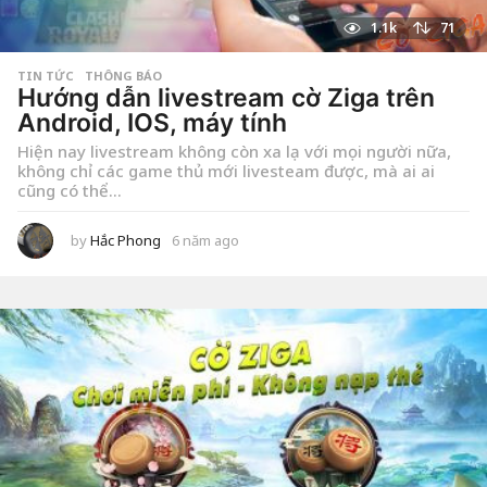
1.1k
71
TIN TỨC
,
THÔNG BÁO
Hướng dẫn livestream cờ Ziga trên
Android, IOS, máy tính
Hiện nay livestream không còn xa lạ với mọi người nữa,
không chỉ các game thủ mới livesteam được, mà ai ai
cũng có thể...
by
Hắc Phong
6 năm ago
2
n
ă
m
a
g
o