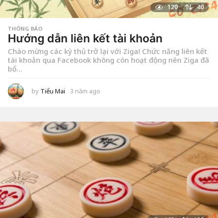
120
40
THÔNG BÁO
Hướng dẫn liên kết tài khoản
Chào mừng các kỳ thủ trở lại với Ziga! Chức năng liên kết
tài khoản qua Facebook không còn hoạt động nên Ziga đã
bổ...
by
Tiểu Mai
3 năm ago
2
n
ă
m
a
g
o