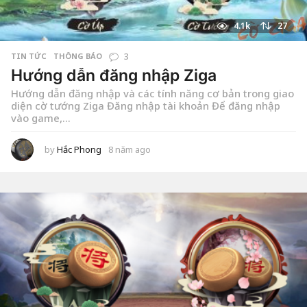
4.1k
27
TIN TỨC
,
THÔNG BÁO
3
Hướng dẫn đăng nhập Ziga
Hướng dẫn đăng nhập và các tính năng cơ bản trong giao
diện cờ tướng Ziga Đăng nhập tài khoản Để đăng nhập
vào game,...
by
Hắc Phong
8 năm ago
2
n
ă
m
a
g
o