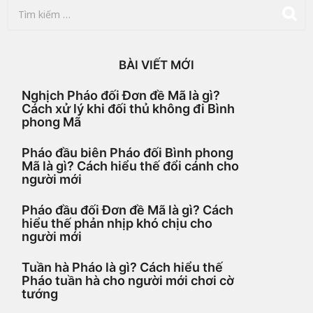
T
ì
m
k
i
BÀI VIẾT MỚI
ế
m
Nghịch Pháo đối Đơn đề Mã là gì?
c
Cách xử lý khi đối thủ không đi Bình
h
phong Mã
o
:
Pháo đầu biên Pháo đối Bình phong
Mã là gì? Cách hiểu thế đổi cánh cho
người mới
Pháo đầu đối Đơn đề Mã là gì? Cách
hiểu thế phản nhịp khó chịu cho
người mới
Tuần hà Pháo là gì? Cách hiểu thế
Pháo tuần hà cho người mới chơi cờ
tướng