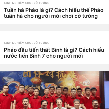
g
KINH NGHIỆM CHƠI CỜ TƯỚNG
o
3
Tuần hà Pháo là gì? Cách hiểu thế Pháo
t
tuần hà cho người mới chơi cờ tướng
u
ầ
3
n
t
a
u
g
by
ầ
o
Tiêu
n
Dao
a
g
KINH NGHIỆM CHƠI CỜ TƯỚNG
o
4
Pháo đầu tiến thất Binh là gì? Cách hiểu
t
nước tiến Binh 7 cho người mới
u
ầ
4
n
t
a
u
g
by
ầ
o
Tiêu
n
Dao
a
g
o
4
t
u
ầ
n
a