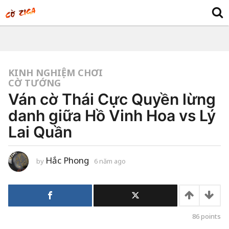
KINH NGHIỆM CHƠI
CỜ TƯỚNG
Ván cờ Thái Cực Quyền lừng
danh giữa Hồ Vinh Hoa vs Lý
Lai Quần
Hắc Phong
by
6 năm ago
6
n
ă
m
a
g
o
86
points