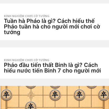
u
o
by
ầ
Tiêu
n
Dao
a
g
KINH NGHIỆM CHƠI CỜ TƯỚNG
o
Tuần hà Pháo là gì? Cách hiểu thế
3
t
Pháo tuần hà cho người mới chơi cờ
u
tướng
ầ
n
3
a
t
g
u
o
by
ầ
Tiêu
n
Dao
a
g
KINH NGHIỆM CHƠI CỜ TƯỚNG
o
Pháo đầu tiến thất Binh là gì? Cách
4
t
hiểu nước tiến Binh 7 cho người mới
u
ầ
4
n
t
a
u
g
by
ầ
o
Tiêu
n
Dao
a
g
o
4
t