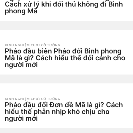
Cách xử lý khi đối thủ không đi Bình
phong Mã
1
t
u
by
ầ
Tiêu
n
Dao
a
g
KINH NGHIỆM CHƠI CỜ TƯỚNG
o
Pháo đầu biên Pháo đối Bình phong
2
t
Mã là gì? Cách hiểu thế đổi cánh cho
u
người mới
ầ
n
3
a
t
g
u
o
by
ầ
Tiêu
n
Dao
a
g
KINH NGHIỆM CHƠI CỜ TƯỚNG
o
Pháo đầu đối Đơn đề Mã là gì? Cách
3
t
hiểu thế phản nhịp khó chịu cho
u
người mới
ầ
n
3
a
t
g