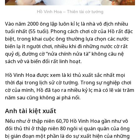
Hồ Vinh Hoa – Thiên tài cờ tướng
Vào năm 2000 ông lập luôn kỉ lục là nhà vô địch nhiều
tuổi nhất (55 tuổi). Phong cách chơi cờ của Hồ rất đặc
biệt, trong khai cuộc ông thường lựa chọn các nước
biến lạ ít người chơi, nhiều khi đi những nước cờ rất
quỷ dị, đường cờ “nửa chính nửa tà” không câu nệ
sách vở và biến đổi rất linh hoạt.
Hồ Vinh Hoa được xem là kì thủ xuất sắc nhất mọi
thời đại trong lịch sử cờ tướng. Trong sự nghiệp chơi
cờ của mình, Hồ đã tạo ra nhiều kỷ lục mà có lẽ vài trăm
năm sau cũng không ai phá nổi.
Anh tài kiệt xuất
Nếu như ở thập niên 60,70 Hồ Vinh Hoa gần như vô
đối thủ thì ở thập niên 80 ngôi vị quán quân của ông
bị gián đoạn một phần là do sự xuất hiện của những