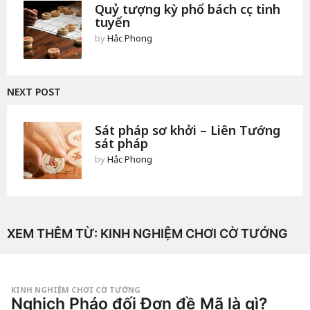
Quỷ tượng kỳ phổ bách cục tinh
tuyển
by
Hắc Phong
NEXT POST
Sát pháp sơ khởi – Liên Tướng
sát pháp
by
Hắc Phong
XEM THÊM TỪ:
KINH NGHIỆM CHƠI CỜ TƯỚNG
KINH NGHIỆM CHƠI CỜ TƯỚNG
Nghịch Pháo đối Đơn đề Mã là gì?