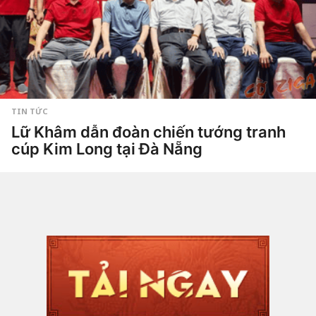
g
o
TIN TỨC
Lữ Khâm dẫn đoàn chiến tướng tranh
cúp Kim Long tại Đà Nẵng
1
t
h
by
Hắc
á
Phong
n
g
a
g
o
1
4
g
i
ờ
a
g