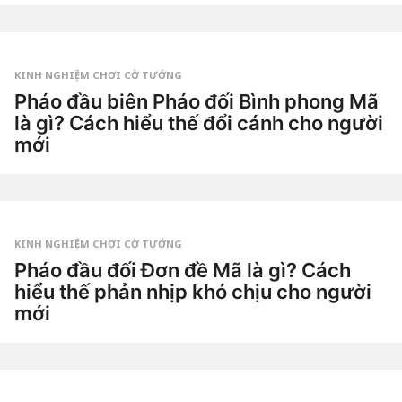
t
u
by
ầ
Tiêu
n
Dao
a
g
KINH NGHIỆM CHƠI CỜ TƯỚNG
o
2
Pháo đầu biên Pháo đối Bình phong Mã
t
là gì? Cách hiểu thế đổi cánh cho người
u
ầ
mới
n
a
3
g
t
o
u
by
ầ
Tiêu
n
Dao
a
g
KINH NGHIỆM CHƠI CỜ TƯỚNG
o
3
Pháo đầu đối Đơn đề Mã là gì? Cách
t
hiểu thế phản nhịp khó chịu cho người
u
ầ
mới
n
a
3
g
t
o
u
by
ầ
Tiêu
n
Dao
a