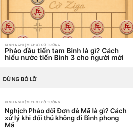
u
ầ
n
a
g
o
KINH NGHIỆM CHƠI CỜ TƯỚNG
Pháo đầu tiến tam Binh là gì? Cách
hiểu nước tiến Binh 3 cho người mới
1
t
h
by
á
ĐỪNG BỎ LỠ
Tiêu
n
Dao
g
a
g
o
4
KINH NGHIỆM CHƠI CỜ TƯỚNG
t
Nghịch Pháo đối Đơn đề Mã là gì? Cách
u
ầ
xử lý khi đối thủ không đi Bình phong
n
a
Mã
g
o
1