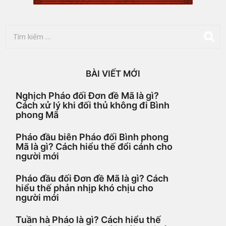
o
T
ì
m
k
i
BÀI VIẾT MỚI
ế
m
Nghịch Pháo đối Đơn đề Mã là gì?
c
Cách xử lý khi đối thủ không đi Bình
h
phong Mã
o
:
Pháo đầu biên Pháo đối Bình phong
Mã là gì? Cách hiểu thế đổi cánh cho
người mới
Pháo đầu đối Đơn đề Mã là gì? Cách
hiểu thế phản nhịp khó chịu cho
người mới
Tuần hà Pháo là gì? Cách hiểu thế