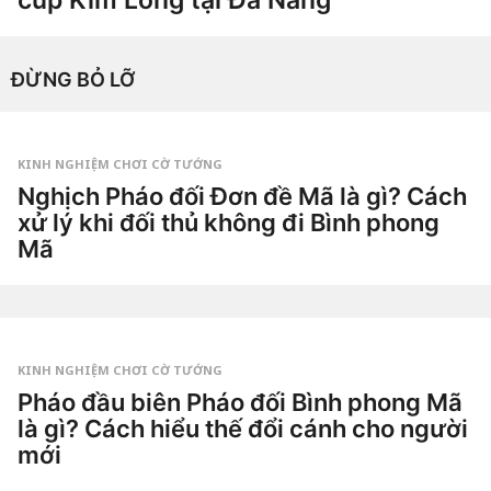
cúp Kim Long tại Đà Nẵng
1
t
h
by
Hắc
á
ĐỪNG BỎ LỠ
Phong
n
g
a
g
o
1
KINH NGHIỆM CHƠI CỜ TƯỚNG
t
Nghịch Pháo đối Đơn đề Mã là gì? Cách
h
á
xử lý khi đối thủ không đi Bình phong
n
g
Mã
a
g
1
o
t
u
by
ầ
Tiêu
n
Dao
a
g
KINH NGHIỆM CHƠI CỜ TƯỚNG
o
1
Pháo đầu biên Pháo đối Bình phong Mã
t
là gì? Cách hiểu thế đổi cánh cho người
u
ầ
mới
n
a
2
g