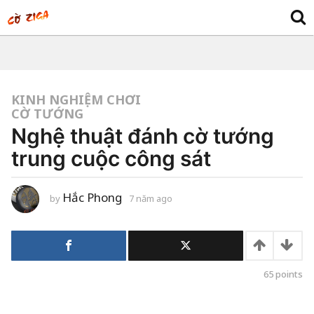
KINH NGHIỆM CHƠI
CỜ TƯỚNG
Nghệ thuật đánh cờ tướng
trung cuộc công sát
Hắc Phong
by
7 năm ago
7
n
ă
m
a
g
o
65
points