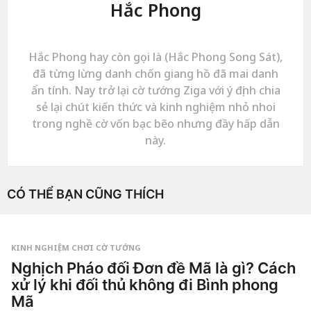
Hắc Phong
Hắc Phong hay còn gọi là (Hắc Phong Song Sát),
đã từng lừng danh chốn giang hồ đã mai danh
ẩn tính. Nay trở lại cờ tướng Ziga với ý định chia
sẻ lại chút kiến thức và kinh nghiệm nhỏ nhoi
trong nghề cờ vốn bạc bẽo nhưng đầy hấp dẫn
này.
CÓ THỂ BẠN CŨNG THÍCH
KINH NGHIỆM CHƠI CỜ TƯỚNG
Nghịch Pháo đối Đơn đề Mã là gì? Cách
xử lý khi đối thủ không đi Bình phong
Mã