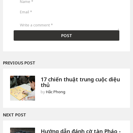
a
g
o
PREVIOUS POST
17 chiến thuật trung cuộc diệu
thủ
by
Hắc Phong
NEXT POST
Hướng dẫn đánh cờ tàn Pháo -