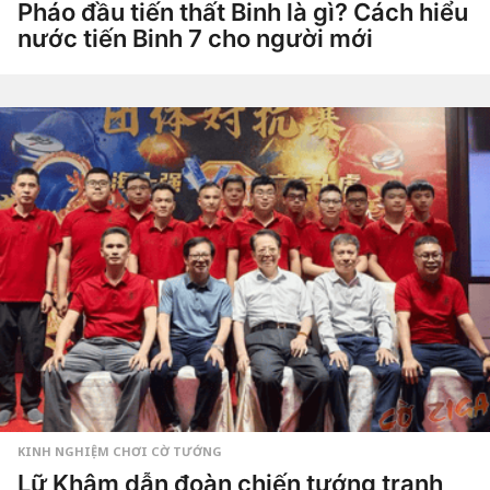
3
Pháo đầu tiến thất Binh là gì? Cách hiểu
t
nước tiến Binh 7 cho người mới
u
ầ
4
n
t
a
u
g
by
ầ
o
Tiêu
n
Dao
a
g
o
4
t
u
ầ
n
a
g
o
KINH NGHIỆM CHƠI CỜ TƯỚNG
Lữ Khâm dẫn đoàn chiến tướng tranh