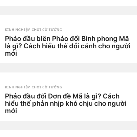
1
t
u
by
ầ
Tiêu
n
Dao
a
g
KINH NGHIỆM CHƠI CỜ TƯỚNG
o
1
Pháo đầu biên Pháo đối Bình phong Mã
t
là gì? Cách hiểu thế đổi cánh cho người
u
ầ
mới
n
a
2
g
t
o
u
by
ầ
Tiêu
n
Dao
a
g
KINH NGHIỆM CHƠI CỜ TƯỚNG
o
2
Pháo đầu đối Đơn đề Mã là gì? Cách
t
hiểu thế phản nhịp khó chịu cho người
u
ầ
mới
n
a
3
g
t
o
u
by
ầ
Tiêu
n