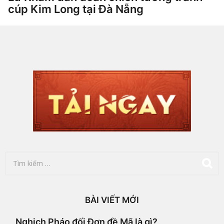
cúp Kim Long tại Đà Nẵng
1
t
h
by
Hắc
á
Phong
n
g
a
g
o
1
t
h
á
n
g
a
g
o
T
ì
m
k
i
BÀI VIẾT MỚI
ế
m
Nghịch Pháo đối Đơn đề Mã là gì?
c