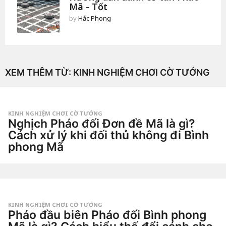
Mã - Tốt
by
Hắc Phong
XEM THÊM TỪ:
KINH NGHIỆM CHƠI CỜ TƯỚNG
KINH NGHIỆM CHƠI CỜ TƯỚNG
Nghịch Pháo đối Đơn đề Mã là gì?
Cách xử lý khi đối thủ không đi Bình
phong Mã
1
t
u
by
ầ
Tiêu
n
Dao
a
g
KINH NGHIỆM CHƠI CỜ TƯỚNG
o
Pháo đầu biên Pháo đối Bình phong
1
t