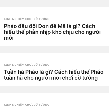
t
o
u
by
ầ
Tiêu
n
Dao
a
g
KINH NGHIỆM CHƠI CỜ TƯỚNG
o
2
Pháo đầu đối Đơn đề Mã là gì? Cách
t
hiểu thế phản nhịp khó chịu cho người
u
ầ
mới
n
a
3
g
t
o
u
by
ầ
Tiêu
n
Dao
a
g
KINH NGHIỆM CHƠI CỜ TƯỚNG
o
2
Tuần hà Pháo là gì? Cách hiểu thế Pháo
t
tuần hà cho người mới chơi cờ tướng
u
ầ
3
n
t
a
u
g
by
ầ
o
Tiêu
n
Dao
a
g
KINH NGHIỆM CHƠI CỜ TƯỚNG
o