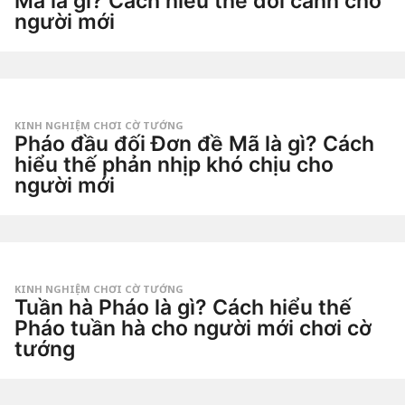
Mã là gì? Cách hiểu thế đổi cánh cho
u
người mới
ầ
n
2
a
t
g
u
o
by
ầ
Tiêu
n
Dao
a
g
KINH NGHIỆM CHƠI CỜ TƯỚNG
o
Pháo đầu đối Đơn đề Mã là gì? Cách
2
t
hiểu thế phản nhịp khó chịu cho
u
người mới
ầ
n
3
a
t
g
u
o
by
ầ
Tiêu
n
Dao
a
g
KINH NGHIỆM CHƠI CỜ TƯỚNG
o
Tuần hà Pháo là gì? Cách hiểu thế
2
t
Pháo tuần hà cho người mới chơi cờ
u
tướng
ầ
n
3
a
t
g
u
o