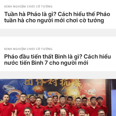
Dao
a
g
KINH NGHIỆM CHƠI CỜ TƯỚNG
o
2
Tuần hà Pháo là gì? Cách hiểu thế Pháo
t
tuần hà cho người mới chơi cờ tướng
u
ầ
3
n
t
a
u
g
by
ầ
o
Tiêu
n
Dao
a
g
KINH NGHIỆM CHƠI CỜ TƯỚNG
o
3
Pháo đầu tiến thất Binh là gì? Cách hiểu
t
nước tiến Binh 7 cho người mới
u
ầ
4
n
t
a
u
g
by
ầ
o
Tiêu
n
Dao
a
g
o
4
t
u
ầ
n