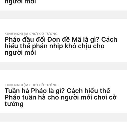
người mới
ầ
n
3
a
t
g
u
o
by
ầ
Tiêu
n
Dao
a
g
KINH NGHIỆM CHƠI CỜ TƯỚNG
o
Pháo đầu đối Đơn đề Mã là gì? Cách
3
t
hiểu thế phản nhịp khó chịu cho
u
người mới
ầ
n
3
a
t
g
u
o
by
ầ
Tiêu
n
Dao
a
g
KINH NGHIỆM CHƠI CỜ TƯỚNG
o
Tuần hà Pháo là gì? Cách hiểu thế
3
t
Pháo tuần hà cho người mới chơi cờ
u
tướng
ầ
n
4
a
t
g
u
o
by
ầ
Tiêu
n