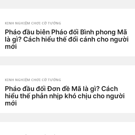
t
u
by
ầ
Tiêu
n
Dao
a
g
KINH NGHIỆM CHƠI CỜ TƯỚNG
o
2
Pháo đầu biên Pháo đối Bình phong Mã
t
là gì? Cách hiểu thế đổi cánh cho người
u
ầ
mới
n
a
3
g
t
o
u
by
ầ
Tiêu
n
Dao
a
g
KINH NGHIỆM CHƠI CỜ TƯỚNG
o
3
Pháo đầu đối Đơn đề Mã là gì? Cách
t
hiểu thế phản nhịp khó chịu cho người
u
ầ
mới
n
a
3
g
t
o
u
by
ầ
Tiêu
n
Dao
a