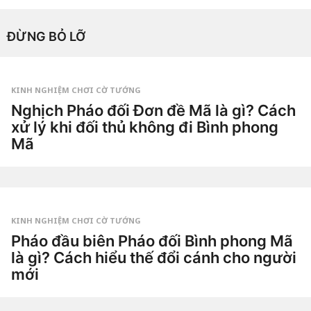
1
t
h
by
á
ĐỪNG BỎ LỠ
Tiêu
n
Dao
g
a
g
o
4
KINH NGHIỆM CHƠI CỜ TƯỚNG
t
Nghịch Pháo đối Đơn đề Mã là gì? Cách
u
ầ
xử lý khi đối thủ không đi Bình phong
n
a
Mã
g
o
1
t
u
by
ầ
Tiêu
n
Dao
a
g
KINH NGHIỆM CHƠI CỜ TƯỚNG
o
2
Pháo đầu biên Pháo đối Bình phong Mã
t
là gì? Cách hiểu thế đổi cánh cho người
u
ầ
mới
n
a
3
g
t
o
u