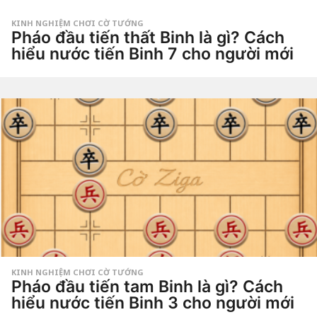
Dao
a
g
KINH NGHIỆM CHƠI CỜ TƯỚNG
o
Pháo đầu tiến thất Binh là gì? Cách
4
t
hiểu nước tiến Binh 7 cho người mới
u
ầ
4
n
t
a
u
g
by
ầ
o
Tiêu
n
Dao
a
g
o
4
t
u
ầ
n
a
g
o
KINH NGHIỆM CHƠI CỜ TƯỚNG
Pháo đầu tiến tam Binh là gì? Cách
hiểu nước tiến Binh 3 cho người mới