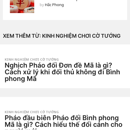
by
Hắc Phong
XEM THÊM TỪ:
KINH NGHIỆM CHƠI CỜ TƯỚNG
KINH NGHIỆM CHƠI CỜ TƯỚNG
Nghịch Pháo đối Đơn đề Mã là gì?
Cách xử lý khi đối thủ không đi Bình
phong Mã
1
t
u
by
ầ
Tiêu
n
Dao
a
g
KINH NGHIỆM CHƠI CỜ TƯỚNG
o
Pháo đầu biên Pháo đối Bình phong
2
t
Mã là gì? Cách hiểu thế đổi cánh cho
u