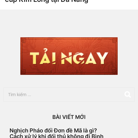
1
t
h
by
Hắc
á
Phong
n
g
a
g
o
2
n
g
à
y
a
g
o
T
ì
m
k
i
BÀI VIẾT MỚI
ế
m
Nghịch Pháo đối Đơn đề Mã là gì?
c
Cách xử lý khi đối thủ không đi Bình
h