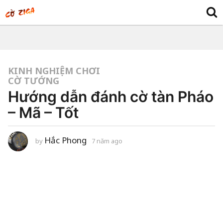
KINH NGHIỆM CHƠI
CỜ TƯỚNG
Hướng dẫn đánh cờ tàn Pháo
– Mã – Tốt
Hắc Phong
by
7 năm ago
7
n
ă
m
a
g
o