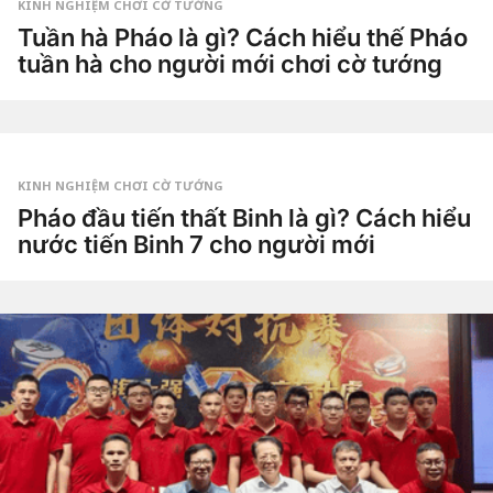
g
KINH NGHIỆM CHƠI CỜ TƯỚNG
o
3
Tuần hà Pháo là gì? Cách hiểu thế Pháo
t
tuần hà cho người mới chơi cờ tướng
u
ầ
4
n
t
a
u
g
by
ầ
o
Tiêu
n
Dao
a
g
KINH NGHIỆM CHƠI CỜ TƯỚNG
o
4
Pháo đầu tiến thất Binh là gì? Cách hiểu
t
nước tiến Binh 7 cho người mới
u
ầ
4
n
t
a
u
g
by
ầ
o
Tiêu
n
Dao
a
g
o
4
t
u
ầ
n
a
g