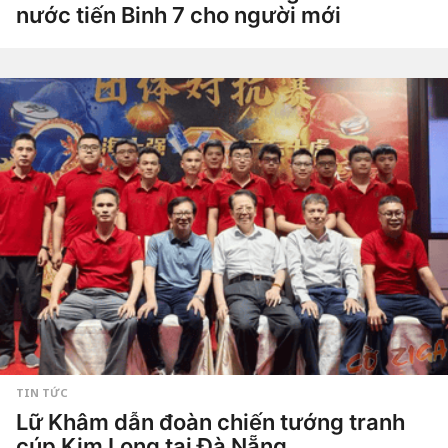
t
nước tiến Binh 7 cho người mới
u
ầ
4
n
t
a
u
g
by
ầ
o
Tiêu
n
Dao
a
g
o
4
t
u
ầ
n
a
g
o
TIN TỨC
Lữ Khâm dẫn đoàn chiến tướng tranh
cúp Kim Long tại Đà Nẵng