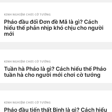
by
ầ
Tiêu
n
Dao
a
g
KINH NGHIỆM CHƠI CỜ TƯỚNG
o
3
Pháo đầu đối Đơn đề Mã là gì? Cách
t
hiểu thế phản nhịp khó chịu cho người
u
ầ
mới
n
a
3
g
t
o
u
by
ầ
Tiêu
n
Dao
a
g
KINH NGHIỆM CHƠI CỜ TƯỚNG
o
3
Tuần hà Pháo là gì? Cách hiểu thế Pháo
t
tuần hà cho người mới chơi cờ tướng
u
ầ
4
n
t
a
u
g
by
ầ
o
Tiêu
n
Dao
a
g
KINH NGHIỆM CHƠI CỜ TƯỚNG
o
4
Pháo đầu tiến thất Binh là gì? Cách hiểu