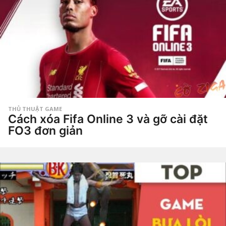
g
o
4
n
ă
m
a
g
o
THỦ THUẬT GAME
Cách xóa Fifa Online 3 và gỡ cài đặt
FO3 đơn giản
5
n
ă
by
Hắc
m
Phong
a
g
o
5
n
ă
m
a