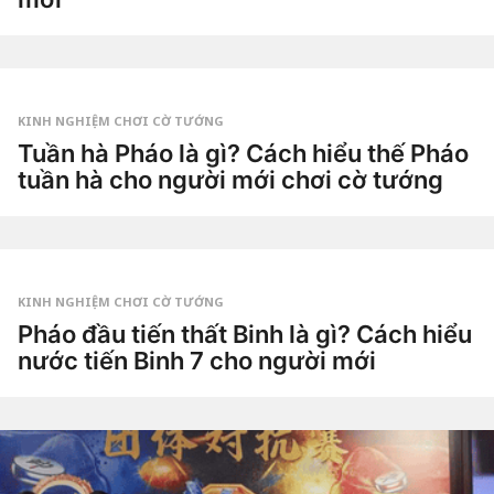
n
a
3
g
t
o
u
by
ầ
Tiêu
n
Dao
a
g
KINH NGHIỆM CHƠI CỜ TƯỚNG
o
3
Tuần hà Pháo là gì? Cách hiểu thế Pháo
t
tuần hà cho người mới chơi cờ tướng
u
ầ
3
n
t
a
u
g
by
ầ
o
Tiêu
n
Dao
a
g
KINH NGHIỆM CHƠI CỜ TƯỚNG
o
4
Pháo đầu tiến thất Binh là gì? Cách hiểu
t
nước tiến Binh 7 cho người mới
u
ầ
4
n
t
a
u
g
by
ầ
o
Tiêu
n
Dao
a
g