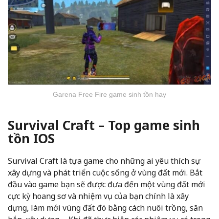
Garena Free Fire game sinh tồn hay
Survival Craft – Top game sinh
tồn IOS
Survival Craft là tựa game cho những ai yêu thích sự
xây dựng và phát triển cuộc sống ở vùng đất mới. Bắt
đầu vào game bạn sẽ được đưa đến một vùng đất mới
cực kỳ hoang sơ và nhiệm vụ của bạn chính là xây
dựng, làm mới vùng đất đó bằng cách nuôi trồng, săn