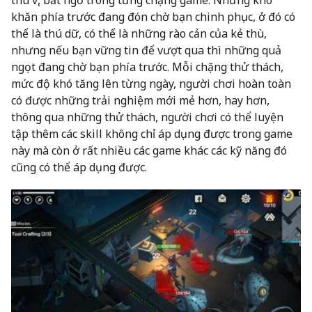
thú vị, bất ngờ trong từng chặng game. Những khó
khăn phía trước đang đón chờ bạn chinh phục, ở đó có
thể là thú dữ, có thể là những rào cản của kẻ thù,
nhưng nếu bạn vững tin để vượt qua thì những quả
ngọt đang chờ bạn phía trước. Mỗi chặng thử thách,
mức độ khó tăng lên từng ngày, người chơi hoàn toàn
có được những trải nghiệm mới mẻ hơn, hay hơn,
thông qua những thử thách, người chơi có thể luyện
tập thêm các skill không chỉ áp dụng được trong game
này mà còn ở rất nhiều các game khác các kỹ năng đó
cũng có thể áp dụng được.