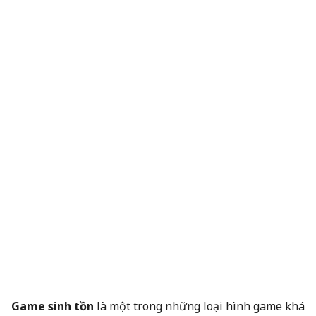
Game sinh tồn
là một trong những loại hình game khá