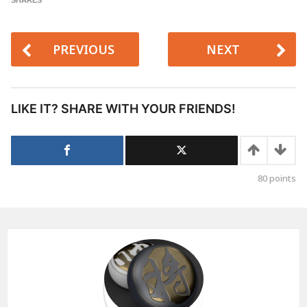
PREVIOUS
NEXT
LIKE IT? SHARE WITH YOUR FRIENDS!
80
points