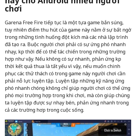
hay cho Android nhiều người
chơi
Garena Free Fire tiếp tục là một tựa game bắn súng,
tuy nhiên điểm thu hút của game này nằm ở sự bất ngờ
trong những tình huống đột kích mà các nhà lập trình
đã tạo ra. Buộc người chơi phải có sự ứng phó nhanh
nhạy, kịp thời để có thể tác chiến trong những trường
hợp như vậy. Nếu không có sự nhanh, phản ứng kịp
thời kết quả thua là tất yếu vì vậy, nếu muốn chinh
phục các thử thách có trong game này người chơi cần
phải nỗ lực luyện tập. Luyện tập những kỹ năng ứng
phó nhanh chóng không chỉ giúp người chơi có thể ứng
phó mọi trường hợp trong khi chơi, mà còn giúp chúng
ta luyện tập được sự nhạy bén, phản ứng nhanh trong
cả các trường hơp trong cuộc sống.