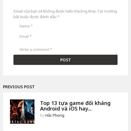
8
g
Email của bạn sẽ không được hiển thị công khai.
Các trường
i
ờ
bắt buộc được đánh dấu
*
a
g
o
PREVIOUS POST
Top 13 tựa game đối kháng
Android và iOS hay...
by
Hắc Phong