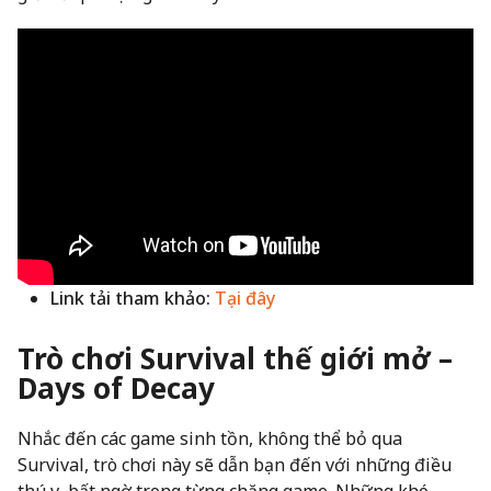
Link tải tham khảo:
Tại đây
Trò chơi Survival thế giới mở –
Days of Decay
Nhắc đến các game sinh tồn, không thể bỏ qua
Survival, trò chơi này sẽ dẫn bạn đến với những điều