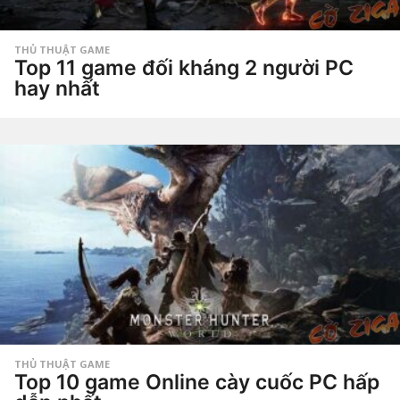
THỦ THUẬT GAME
Top 11 game đối kháng 2 người PC
hay nhất
4
n
ă
by
Hắc
m
Phong
a
g
o
1
t
h
á
n
g
a
g
o
THỦ THUẬT GAME
Top 10 game Online cày cuốc PC hấp