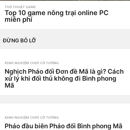
THỦ THUẬT GAME
Top 10 game nông trại online PC
miễn phí
5
n
ă
by
Hắc
m
ĐỪNG BỎ LỠ
Phong
a
g
o
5
n
ă
KINH NGHIỆM CHƠI CỜ TƯỚNG
m
Nghịch Pháo đối Đơn đề Mã là gì? Cách
a
g
xử lý khi đối thủ không đi Bình phong
o
Mã
1
t
u
by
ầ
Tiêu
n
Dao
a
g
KINH NGHIỆM CHƠI CỜ TƯỚNG
o
2
Pháo đầu biên Pháo đối Bình phong Mã
t