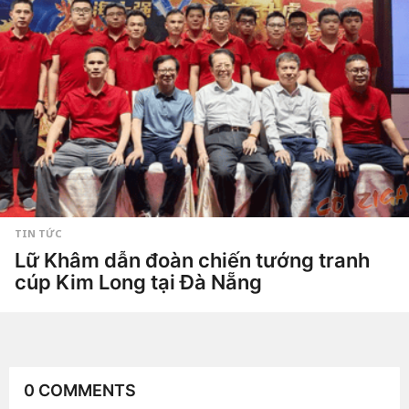
o
4
t
u
ầ
n
a
g
o
TIN TỨC
Lữ Khâm dẫn đoàn chiến tướng tranh
cúp Kim Long tại Đà Nẵng
1
t
h
by
Hắc
á
Phong
n
g
a
0 COMMENTS
g
o