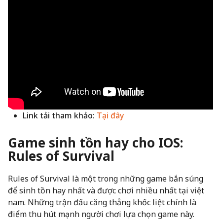
Link tải tham khảo:
Tại đây
Game sinh tồn hay cho IOS:
Rules of Survival
Rules of Survival là một trong những game bắn súng
để sinh tồn hay nhất và được chơi nhiều nhất tại việt
nam. Những trận đấu căng thẳng khốc liệt chính là
điểm thu hút mạnh người chơi lựa chọn game này.