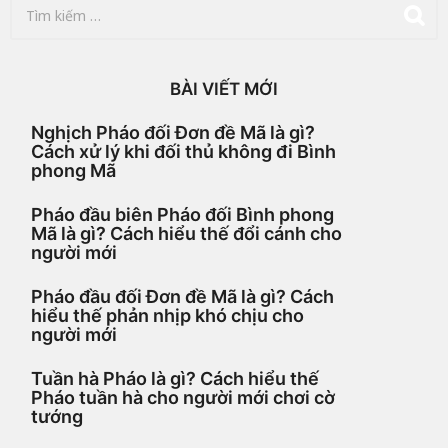
ì
m
k
i
BÀI VIẾT MỚI
ế
m
Nghịch Pháo đối Đơn đề Mã là gì?
c
Cách xử lý khi đối thủ không đi Bình
h
phong Mã
o
:
Pháo đầu biên Pháo đối Bình phong
Mã là gì? Cách hiểu thế đổi cánh cho
người mới
Pháo đầu đối Đơn đề Mã là gì? Cách
hiểu thế phản nhịp khó chịu cho
người mới
Tuần hà Pháo là gì? Cách hiểu thế
Pháo tuần hà cho người mới chơi cờ
tướng