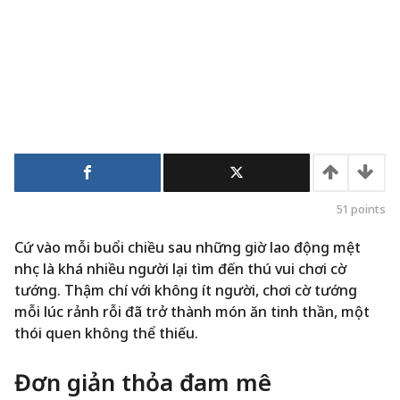
51
points
Cứ vào mỗi buổi chiều sau những giờ lao động mệt
nhọc là khá nhiều người lại tìm đến thú vui chơi cờ
tướng. Thậm chí với không ít người, chơi cờ tướng
mỗi lúc rảnh rỗi đã trở thành món ăn tinh thần, một
thói quen không thể thiếu.
Đơn giản thỏa đam mê