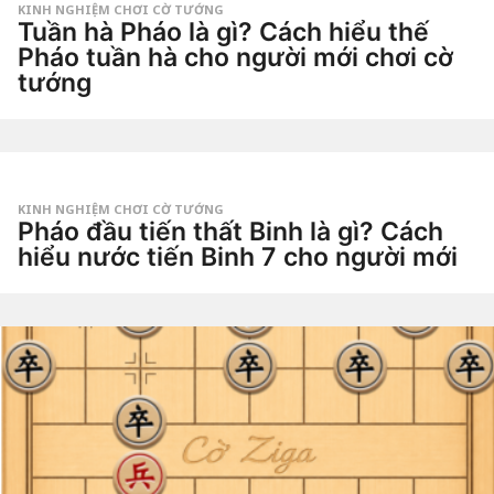
g
KINH NGHIỆM CHƠI CỜ TƯỚNG
o
Tuần hà Pháo là gì? Cách hiểu thế
3
t
Pháo tuần hà cho người mới chơi cờ
u
tướng
ầ
n
3
a
t
g
u
o
by
ầ
Tiêu
n
Dao
a
g
KINH NGHIỆM CHƠI CỜ TƯỚNG
o
Pháo đầu tiến thất Binh là gì? Cách
4
t
hiểu nước tiến Binh 7 cho người mới
u
ầ
4
n
t
a
u
g
by
ầ
o
Tiêu
n
Dao
a
g
o
4
t
u
ầ
n
a