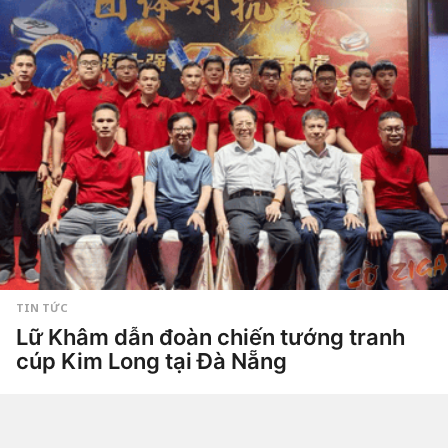
o
Tiêu
n
Dao
a
g
o
4
t
u
ầ
n
a
g
o
TIN TỨC
Lữ Khâm dẫn đoàn chiến tướng tranh
cúp Kim Long tại Đà Nẵng
1
t
h
by
Hắc
á
Phong
n