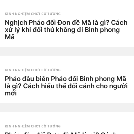
KINH NGHIỆM CHƠI CỜ TƯỚNG
Nghịch Pháo đối Đơn đề Mã là gì? Cách
xử lý khi đối thủ không đi Bình phong
Mã
1
t
u
by
ầ
Tiêu
n
Dao
a
g
KINH NGHIỆM CHƠI CỜ TƯỚNG
o
2
Pháo đầu biên Pháo đối Bình phong Mã
t
là gì? Cách hiểu thế đổi cánh cho người
u
ầ
mới
n
a
3
g
t
o
u
by
ầ
Tiêu
n
Dao
a
g
KINH NGHIỆM CHƠI CỜ TƯỚNG
o
3