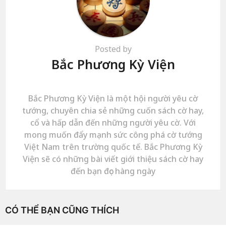
Posted by
Bắc Phương Kỳ Viện
Bắc Phương Kỳ Viện là một hội người yêu cờ
tướng, chuyên chia sẻ những cuốn sách cờ hay,
cổ và hấp dẫn đến những người yêu cờ. Với
mong muốn đẩy mạnh sức công phá cờ tướng
Việt Nam trên trường quốc tế. Bắc Phương Kỳ
Viện sẽ có những bài viết giới thiệu sách cờ hay
đến bạn đọc hàng ngày
CÓ THỂ BẠN CŨNG THÍCH