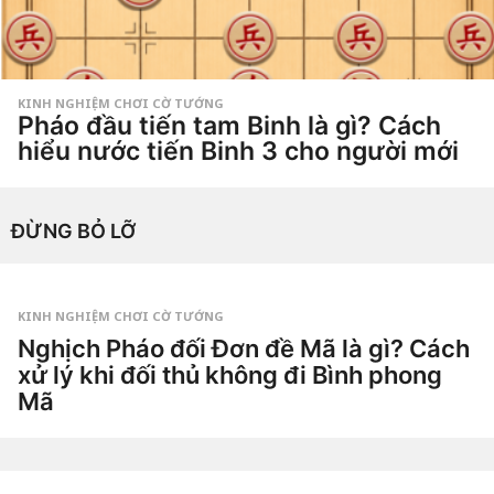
g
o
KINH NGHIỆM CHƠI CỜ TƯỚNG
Pháo đầu tiến tam Binh là gì? Cách
hiểu nước tiến Binh 3 cho người mới
1
t
h
by
á
ĐỪNG BỎ LỠ
Tiêu
n
Dao
g
a
g
o
4
KINH NGHIỆM CHƠI CỜ TƯỚNG
t
Nghịch Pháo đối Đơn đề Mã là gì? Cách
u
ầ
xử lý khi đối thủ không đi Bình phong
n
a
Mã
g
o
1
t
u
by
ầ
Tiêu
n