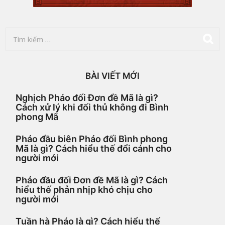
T
ì
m
k
i
BÀI VIẾT MỚI
ế
m
Nghịch Pháo đối Đơn đề Mã là gì?
c
Cách xử lý khi đối thủ không đi Bình
h
phong Mã
o
:
Pháo đầu biên Pháo đối Bình phong
Mã là gì? Cách hiểu thế đổi cánh cho
người mới
Pháo đầu đối Đơn đề Mã là gì? Cách
hiểu thế phản nhịp khó chịu cho
người mới
Tuần hà Pháo là gì? Cách hiểu thế