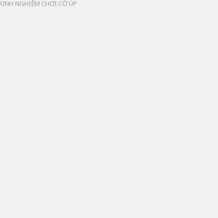
KINH NGHIỆM CHƠI CỜ ÚP