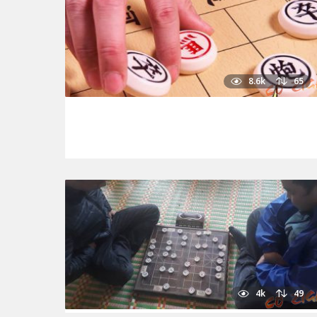
8.6k
65
4k
49