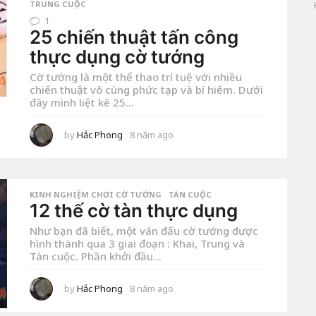
TRUNG CUỘC
1
25 chiến thuật tấn công
thực dụng cờ tướng
Cờ tướng là một thể thao trí tuệ với nhiều
chiến thuật vô cùng phức tạp và bí hiểm. Dưới
đây mình liệt kê 25...
by
Hắc Phong
8 năm ago
8
n
ă
m
a
g
o
KINH NGHIỆM CHƠI CỜ TƯỚNG
,
TÀN CUỘC
12 thế cờ tàn thực dụng
Như bạn đã biết, một ván đấu cờ tướng được
hình thành qua 3 giai đoạn : Khai, Trung và
Tàn cuộc. Phần khởi đầu...
by
Hắc Phong
8 năm ago
2
n
g