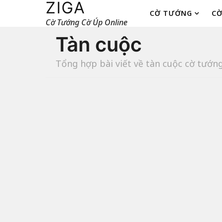
ZIGA
CỜ TƯỚNG
CỜ
Cờ Tướng Cờ Úp Online
Tàn cuộc
Tổng hợp bài viết về tàn cuộc cờ tướn