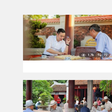
1.7k
72