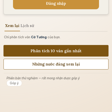
Đăng nhập
Xem lại
Lịch sử
Chỉ phân tích ván
Cờ Tướng
của bạn.
Phân tích 10 ván gần nhất
Những nước đáng xem lại
Phiên bản thử nghiệm — rất mong nhận được góp ý
Góp ý